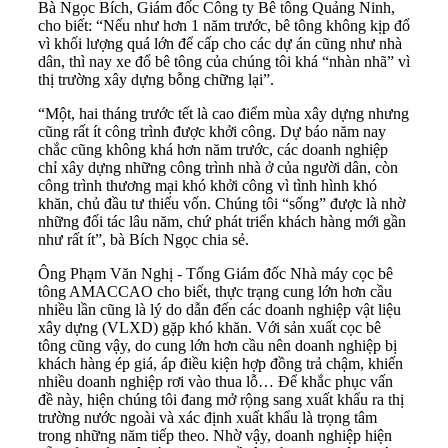
Bà Ngọc Bích, Giám đốc Công ty Bê tông Quảng Ninh,
cho biết: “Nếu như hơn 1 năm trước, bê tông không kịp đổ
vì khối lượng quá lớn để cấp cho các dự án cũng như nhà
dân, thì nay xe đổ bê tông của chúng tôi khá “nhàn nhã” vì
thị trường xây dựng bỗng chững lại”.
“Một, hai tháng trước tết là cao điểm mùa xây dựng nhưng
cũng rất ít công trình được khởi công. Dự báo năm nay
chắc cũng không khá hơn năm trước, các doanh nghiệp
chỉ xây dựng những công trình nhà ở của người dân, còn
công trình thương mại khó khởi công vì tình hình khó
khăn, chủ đầu tư thiếu vốn. Chúng tôi “sống” được là nhờ
những đối tác lâu năm, chứ phát triển khách hàng mới gần
như rất ít”, bà Bích Ngọc chia sẻ.
Ông Phạm Văn Nghị - Tổng Giám đốc Nhà máy cọc bê
tông AMACCAO cho biết, thực trạng cung lớn hơn cầu
nhiều lần cũng là lý do dẫn đến các doanh nghiệp vật liệu
xây dựng (VLXD) gặp khó khăn. Với sản xuất cọc bê
tông cũng vậy, do cung lớn hơn cầu nên doanh nghiệp bị
khách hàng ép giá, áp điều kiện hợp đồng trả chậm, khiến
nhiều doanh nghiệp rơi vào thua lỗ… Để khắc phục vấn
đề này, hiện chúng tôi đang mở rộng sang xuất khẩu ra thị
trường nước ngoài và xác định xuất khẩu là trọng tâm
trong những năm tiếp theo. Nhờ vậy, doanh nghiệp hiện