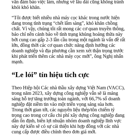
vẫn đảm bảo việc làm, nhưng về lâu dài cũng không tránh
khỏi khó khăn.
“Tôi được biết nhiều nhà máy cọc khác trong nước hiện
đang trong tình trạng “chết lâm sàng”, khó khăn chồng
chất. Vì vậy, chúng tôi rất mong các cơ quan truyền thông,
báo chí nên cảnh báo về tình trạng khủng hoảng thừa này
bởi cung cao gấp 2-3 lần cầu trong một ngành là vấn đề rất
lớn, đồng thời các cơ quan chức năng định hướng các
doanh nghiệp và địa phương cần xem xét thận trọng trước
khi phát triển thêm các nhà máy cọc mới”, ông Nghị nhấn
mạnh.
“Le lói” tín hiệu tích cực
Theo Hiệp hội Các nhà thầu xây dựng Việt Nam (VACC),
trong năm 2023, xây dựng công nghiệp vẫn sẽ là mảng
sáng hỗ trợ tăng trưởng toàn ngành, với 66,7% số doanh
nghiệp đặt niềm tin vào một triển vọng sáng sủa hơn.
Trong thời gian tới, các nguyên liệu thép/tôn chiếm tỷ
trọng cao trong cơ cấu chi phí xây dựng công nghiệp đang
dần ổn định, biên lợi nhuận nhóm doanh nghiệp lĩnh vực
này dự kiến sẽ có sự cải thiện khi hợp đồng với các nhà
cung cấp được điều chỉnh theo đơn giá mới.