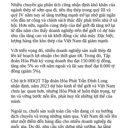
Nhiều chuyên gia phân tích cũng nhận định khó khăn của
ngành thép sẽ sớm qua đi, tiêu thụ thép trong quý III và
quý IV năm nay sẽ tăng trưởng mạnh trở lại nhờ giải ngân
vốn đầu tư công và chính sách thúc đẩy phát triển nhà ở xã
hội. Hơn nữa, nguồn cung thép của thế giới đã tăng trở lại
từ đầu năm cho thấy doanh nghiệp trên thế giới có dự báo
nhu cầu tăng cao và tái khởi động các nhà máy. Đặc biệt,
lượng hàng tồn kho thép của Việt Nam đã giảm mạnh.
Với triển vọng đó, nhiều doanh nghiệp sản xuất thép đã
lên kế hoạch lợi nhuận cho thời gian tới. Trong đó, Tập
đoàn Hòa Phát kỳ vọng doanh thu đạt 150.000 tỷ đồng,
tăng nhẹ 5% so với năm ngoái và lãi sau thuế đạt 8.000 tỷ
đồng (giảm 5%).
Chủ tịch HĐQT Tập đoàn Hòa Phát Trần Đình Long
nhận định, năm 2023 dự báo kinh tế thế giới và Việt Nam
chưa lạc quan hơn, nhưng Hòa Phát sẽ luôn thận trọng, tự
tin và vững bước tiến lên, phát huy tốt những lợi thế của
mình.
Ngoài ra, chuỗi sản xuất toàn cầu vẫn đang có xu hướng
dịch chuyển và trong những năm qua, Việt Nam đã nổi lên
như một điểm đến hàng đầu cho nhiều doanh nghiệp đa
quốc gia. Do đó, nhu cầu xây dựng nhà xưởng, hạ tầng