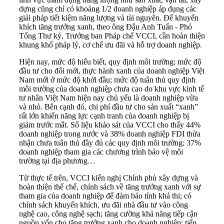
dựng cũng chỉ có khoảng 1/2 doanh nghiệp áp dụng các
giải pháp tiết kiệm năng lượng và tài nguyên. Để khuyến
khích tăng trưởng xanh, theo ông Đậu Anh Tuấn - Phó
Tổng Thư ký, Trưởng ban Pháp chế VCCI, cần hoàn thiện
khung khổ pháp lý, cơ chế ưu đãi và hỗ trợ doanh nghiệp.
Hiện nay, mức độ hiểu biết, quy định môi trường; mức độ
đầu tư cho đổi mới, thực hành xanh của doanh nghiệp Việt
Nam mới ở mức độ khởi đầu; mức độ tuân thủ quy định
môi trường của doanh nghiệp chưa cao do khu vực kinh tế
tư nhân Việt Nam hiện nay chủ yếu là doanh nghiệp vừa
và nhỏ. Bên cạnh đó, chi phí đầu tư cho
sản xuất “xanh”
rất lớn khiến năng lực cạnh tranh của doanh nghiệp bị
giảm trước mắt. Số liệu khảo sát của VCCI cho thấy 44%
doanh nghiệp trong nước và 38% doanh nghiệp FDI thừa
nhận chưa tuân thủ đầy đủ các quy định môi trường; 37%
doanh nghiệp tham gia các chương trình bảo vệ môi
trường tại địa phương…
Từ thực tế trên, VCCI kiến nghị Chính phủ xây dựng và
hoàn thiện thể chế, chính sách về tăng trưởng xanh với sự
tham gia của doanh nghiệp để đảm bảo tính khả thi; có
chính sách khuyến khích, ưu đãi nhà đầu tư vào công
nghệ cao, công nghệ sạch; tăng cường khả năng tiếp cận
nguồn vốn cho tăng trưởng xanh cho doanh nghiệp; tiếp