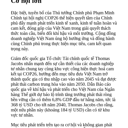
Cơ hội lớn
Đặc biệt, tuyên bố của Thủ tướng Chính phủ Phạm Minh
Chính tại hội nghị COP26 thể hiện quyết tâm của Chính
phủ đẩy mạnh phát triển kinh tế xanh, kinh tế tuần hoàn và
cam kết, đóng góp của Việt Nam trong giải quyết thách
thức toàn cầu, biến đổi khí hậu và môi trường. Cộng đồng
doanh nghiệp Việt Nam ủng hộ hưởng ứng và đồng hành
cùng Chính phủ trong thực hiện mục tiêu, cam kết quan
trọng này.
Giám đốc quốc gia Tổ chức Tài chính quốc tế Thomas
Jacobs nhấn mạnh đến sự cần thiết của các doanh nghiệp
tư nhân chung tay cùng khu vực công hiện thực hoá cam
kết tại COP26, hướng đến mục tiêu đưa Việt Nam trở
thành quốc gia có thu nhập cao vào năm 2045 và đạt được
phát thải carbon trung hòa vào năm 2050. Dẫn Báo cáo
quốc gia về khí hậu và phát triển cho Việt Nam của Ngân
hàng Thế giới dự báo lộ trình tăng trưởng phát thải ròng
bền vững cần có thêm 6,8% GDP đầu tư hằng năm, tức là
368 tỷ USD cho tới năm 2040, Thomas Jacobs cho rằng,
một nửa phần này (khoảng 184 tỷ USD) cần có từ khu
vực tư nhân.
Mục tiêu phát triển trên tạo ra cơ hội và không gian phát