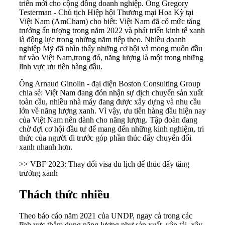
triển mới cho cộng đồng doanh nghiệp. Ông Gregory
Testerman - Chủ tịch Hiệp hội Thương mại Hoa Kỳ tại
Việt Nam (AmCham) cho biết: Việt Nam đã có mức tăng
trưởng ấn tượng trong năm 2022 và phát triển kinh tế xanh
là động lực trong những năm tiếp theo. Nhiều doanh
nghiệp Mỹ đã nhìn thấy những cơ hội và mong muốn đầu
tư vào Việt Nam,trong đó, năng lượng là một trong những
lĩnh vực ưu tiên hàng đầu.
Ông Arnaud Ginolin - đại diện Boston Consulting Group
chia sẻ: Việt Nam đang đón nhận sự dịch chuyển sản xuất
toàn cầu, nhiều nhà máy đang được xây dựng và nhu cầu
lớn về năng lượng xanh. Vì vậy, ưu tiên hàng đầu hiện nay
của Việt Nam nên dành cho năng lượng. Tập đoàn đang
chờ đợi cơ hội đầu tư để mang đến những kinh nghiệm, tri
thức của người đi trước góp phần thúc đẩy chuyển đổi
xanh nhanh hơn.
>> VBF 2023: Thay đổi visa du lịch để thúc đẩy tăng
trưởng xanh
Thách thức nhiều
Theo báo cáo năm 2021 của UNDP, ngay cả trong các
lĩnh vực thâm dụng năng lượng như sản xuất, vận tải, xây