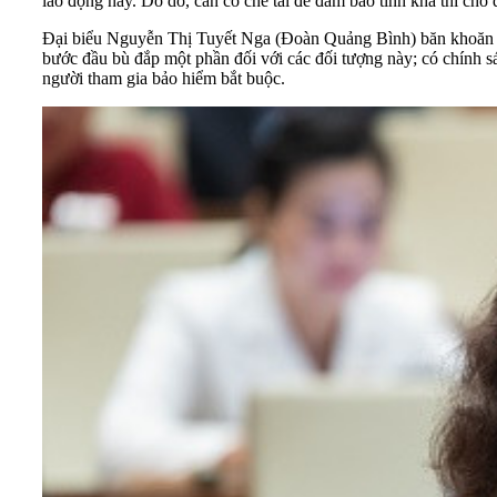
lao động này. Do dó, cần có chế tài để đảm bảo tính khả thi cho
Đại biểu Nguyễn Thị Tuyết Nga (Đoàn Quảng Bình) băn khoăn là t
bước đầu bù đắp một phần đối với các đối tượng này; có chính sá
người tham gia bảo hiểm bắt buộc.