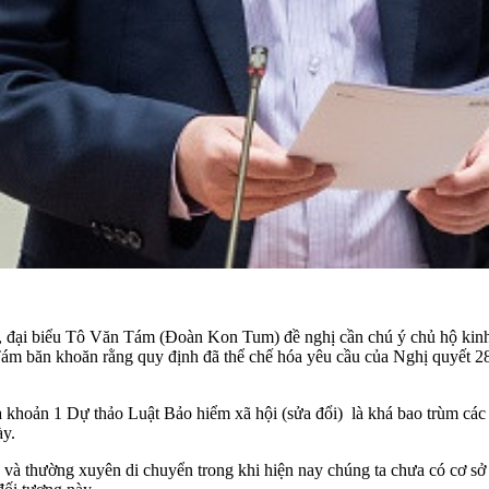
 đại biểu Tô Văn Tám (Đoàn Kon Tum) đề nghị cần chú ý chủ hộ kinh 
Tám băn khoăn rằng quy định đã thể chế hóa yêu cầu của Nghị quyết 28
khoản 1 Dự thảo Luật Bảo hiểm xã hội (sửa đổi) là khá bao trùm các đ
ày.
iệc và thường xuyên di chuyển trong khi hiện nay chúng ta chưa có cơ s