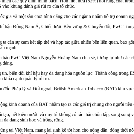
thiếu các quy định minh bạch. Hơn một nửa (52%) nói rằng chất lượng
 vào khung đánh giá rủi ro của tổ chức.
quốc gia và một sân chơi bình đẳng cho các ngành nhằm hỗ trợ doanh n
Khí hậu Đông Nam Á, Chiến lược Bền vững & Chuyển đổi, PwC Trung 
ta cần sự cam kết tập thể và hợp tác giữa nhiều bên liên quan, bao g
hấn mạnh.
bảo PwC Việt Nam Nguyễn Hoàng Nam chia sẻ, tương tự như các công 
g đáng.
 tin, biến đổi khí hậu hay đa dạng hóa nguồn lực. Thành công trong ES
 khía cạnh quản lý rủi ro.
ốc Pháp lý và Đối ngoại, British American Tobacco (BAT) khu vực Đô
g kinh doanh của BAT nhằm tạo ra các giá trị chung cho người tiêu d
tạo, tiết kiệm nước và duy trì không có rác thải chôn lấp, song song v
n đa dạng sinh học và trồng rừng.
ng tại Việt Nam, mang lại sinh kế tốt hơn cho nông dân, đồng thời nỗ