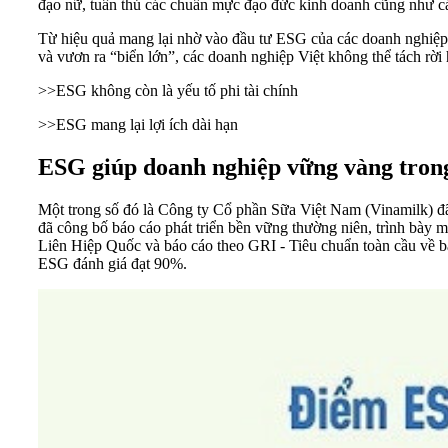
đạo nữ, tuân thủ các chuẩn mực đạo đức kinh doanh cũng như cá
Từ hiệu quả mang lại nhờ vào đầu tư ESG của các doanh nghiệp t
và vươn ra “biển lớn”, các doanh nghiệp Việt không thể tách rờ
>>
ESG không còn là yếu tố phi tài chính
>>
ESG mang lại lợi ích dài hạn
ESG giúp doanh nghiệp vững vàng trong
Một trong số đó là Công ty Cổ phần Sữa Việt Nam (Vinamilk) đã
đã công bố báo cáo phát triển bền vững thường niên, trình bày
Liên Hiệp Quốc và báo cáo theo GRI - Tiêu chuẩn toàn cầu về b
ESG đánh giá đạt 90%.