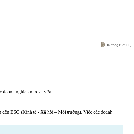
In trang
(Ctr + P)
c doanh nghiệp nhỏ và vừa.
an đến
ESG
(Kinh tế - Xã hội – Môi trường). Việc các doanh