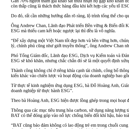
Gần 70% người tham gia khảo sát thừa nhận họ gặp khó khăn do 
còn thấp cũng là thách thức hàng đầu khi kết hợp các yếu tố ESG
Do đó, rất cần những hướng dẫn rõ ràng, lộ trình tổng thể cho 
Ông Andrew Chan, Lãnh đạo Phát triển Bền vững & Biến đổi 
ESG mà thiếu cam kết hoặc ngược lại thì đều là vô nghĩa.
“Để xây dựng một Việt Nam tốt đẹp hơn và bền vững hơn, chúng 
lý, chính phủ cũng như giới truyền thông”, ông Andrew Chan n
Phó Tổng Giám đốc, Lãnh đạo ESG, Dịch vụ Kiểm toán và Đảm 
ESG sẽ khó khăn, nhưng chắc chắn đó sẽ là một quyết định xứn
Thành công không chỉ ở riêng khía cạnh tài chính, công bố thông
kiến khác vào chiến lược và hoạt động của doanh nghiệp bao gồm
Từ thực tế kinh nghiệm ứng dụng ESG, bà Đỗ Hoàng Anh, Giám đ
doanh nghiệp từ thực hành ESG”.
Theo bà Hoàng Anh, ESG hiện được lồng ghép trong mọi hoạt độn
Thông qua các mục tiêu trung hòa carbon, sử dụng năng lượng tái 
BAT có thể đóng góp vào nỗ lực chống biến đổi khí hậu, bảo toà
“BAT cũng bảo đảm không có lao động trẻ em trong chuỗi cung ứ