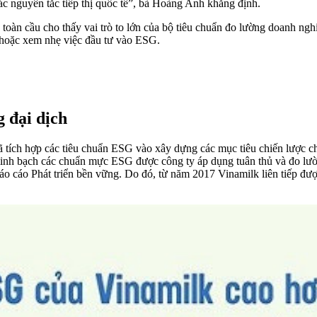
c nguyên tắc tiếp thị quốc tế”, bà Hoàng Anh khẳng định.
oàn cầu cho thấy vai trò to lớn của bộ tiêu chuẩn đo lường doanh ngh
i hoặc xem nhẹ việc đầu tư vào ESG.
 đại dịch
 tích hợp các tiêu chuẩn ESG vào xây dựng các mục tiêu chiến lược c
 minh bạch các chuẩn mực ESG được công ty áp dụng tuân thủ và đo lườ
áo cáo Phát triển bền vững. Do đó, từ năm 2017 Vinamilk liên tiếp đư