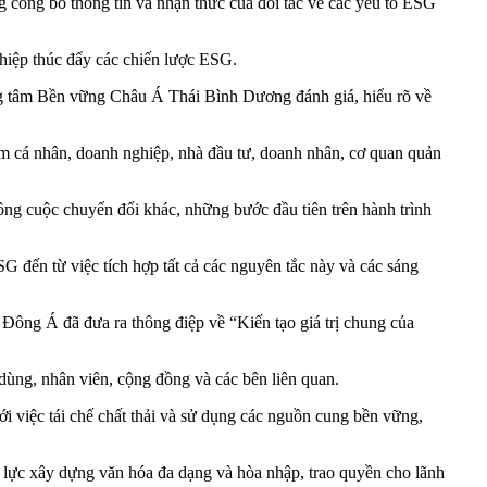
 công bố thông tin và nhận thức của đối tác về các yếu tố ESG
ghiệp thúc đẩy các chiến lược ESG.
tâm Bền vững Châu Á Thái Bình Dương đánh giá, hiểu rõ về
ồm cá nhân, doanh nghiệp, nhà đầu tư, doanh nhân, cơ quan quản
cuộc chuyển đổi khác, những bước đầu tiên trên hành trình
G đến từ việc tích hợp tất cả các nguyên tắc này và các sáng
ng Á đã đưa ra thông điệp về “Kiến tạo giá trị chung của
ùng, nhân viên, cộng đồng và các bên liên quan.
ới việc tái chế chất thải và sử dụng các nguồn cung bền vững,
 lực xây dựng văn hóa đa dạng và hòa nhập, trao quyền cho lãnh