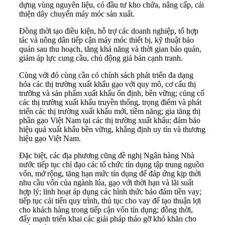
dựng vùng nguyên liệu, có đầu tư kho chứa, nâng cấp, cải
thiện dây chuyển máy móc sản xuất.
Đồng thời tạo điều kiện, hỗ trợ các doanh nghiệp, tổ hợp
tác và nông dân tiếp cận máy móc thiết bị, kỹ thuật bảo
quản sau thu hoạch, tăng khả năng và thời gian bảo quản,
giảm áp lực cung cầu, chủ động giá bán cạnh tranh.
Cùng với đó cùng cần có chính sách phát triển đa dạng
hóa các thị trường xuất khẩu gạo với quy mô, cơ cấu thị
trường và sản phẩm xuất khẩu ổn định, bền vững; củng cố
các thị trường xuất khẩu truyền thống, trọng điểm và phát
triển các thị trường xuất khẩu mới, tiềm năng; gia tăng thị
phần gạo Việt Nam tại các thị trường xuất khẩu; đảm bảo
hiệu quả xuất khẩu bền vững, khẳng định uy tín và thương
hiệu gạo Việt Nam.
Đặc biệt, các địa phương cũng đề nghị Ngân hàng Nhà
nước tiếp tục chỉ đạo các tổ chức tín dụng tập trung nguồn
vốn, mở rộng, tăng hạn mức tín dụng để đáp ứng kịp thời
nhu cầu vốn của ngành lúa, gạo với thời hạn và lãi suất
hợp lý; linh hoạt áp dụng các hình thức bảo đảm tiền vay;
tiếp tục cải tiến quy trình, thủ tục cho vay để tạo thuận lợi
cho khách hàng trong tiếp cận vốn tín dụng; đồng thời,
đẩy mạnh triển khai các giải pháp tháo gỡ khó khăn cho