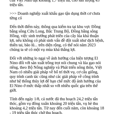
của Việt Nam đạt khoảng 1,7 triệu ha, cho sản lượng 43
triệu tấn.
>>> Doanh nghiệp xuất khẩu gạo tận dụng thời cơ chưa
từng có
Đến thời điểm này, thông qua kiểm tra tại khu vực Đồng
bằng sông Cửu Long, Bắc Trung Bộ, Đồng bằng sông
Hồng, việc sinh trưởng phát triển của cây lúa khá thuận
lợi, nếu không có phát sinh vấn đề đột xuất như dịch bệnh,
thiên tai, bão lũ... trên diện rộng, có thể nói năm 2023
chúng ta sẽ có một
vụ mùa
khá thắng lợi.
Đối với những lo ngại về ảnh hưởng của hiện tượng El
Nino đối với sản xuất trồng trọt nói chung và lúa gạo nói
riêng, theo Bộ Nông nghiệp và Phát triển nông thôn, Việt
Nam có nhiều giải pháp về bố trí thời vụ, cơ cấu giống,
quy trình canh tác cũng như các giải pháp về công trình
như hệ thống thủy lợi để hạn chế mức độ ảnh hưởng của
El Nino ở mức thấp nhất so với nhiều quốc gia trên thế
giới.
Tính đến ngày 1/8, cả nước đã thu hoạch 24,2 triệu tấn
thóc, gồm vụ đông xuân khoảng 20 triệu tấn, vụ hè thu
khoảng 4,2 triệu tấn. Từ nay đến cuối năm, còn khoảng 18
- 19 triệu tấn thóc chờ thu hoạch.