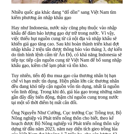
Nhiều quốc gia khác đang “đổ dồn” sang Việt Nam tìm
kiếm phương án nhập khẩu gạo
Hay như Indonesia, nước này cũng phụ thuộc vào nhập
khẩu để đảm bảo lượng gạo dự trữ trong nước. Vì vậy,
việc thiếu hụt nguồn cung từ cả nội địa và nhập khẩu sẽ
khiến giá gạo tăng cao. Sau khi hoàn thành triển khai đợt
nhập khẩu 2 triệu tấn được thông báo vào tháng 3, dự kiến
do tình hình lệnh cấm từ Ấn Độ, có khả năng Indonesia sẽ
tiếp tục tiếp cận nguồn cung từ Việt Nam để bổ sung nhập
khẩu gạo, kiềm chế lạm phát và tồn kho.
Tuy nhiên, tiến độ thu mua gạo của thương nhân bị hạn
chế vì hạn mức tín dụng. Hiện phần lớn các thương nhân
đều đang khó tiếp cận nguồn vốn tín dụng, nhất là nguồn
vốn linh động. Trong khi đó, giá lúa gạo trong những năm
gần đây đầy biến động, thậm chí nguồn cung trong nước
tại một số thời điểm bị mất cân đối.
Ông Nguyễn Như Cường, Cục trưởng Cục Trồng trọt, Bộ
Nông nghiệp và Phát triển nông thôn cho biết, theo kế
hoạch được Bộ Nông nghiệp và Phát triển nông thôn xây
dựng từ đầu năm 2023, năm nay diện tích gieo trồng lúa