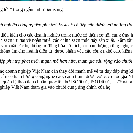
ông lớn” trong ngành như Samsung
nh nghiệp công nghiệp phụ trợ. Systech có tiếp cận được với những ưu
điều kiện cho các doanh nghiệp trong nước có thêm cơ hội cung ứng hàn
h sách ưu đãi về hoàn thuế, các chính sách thúc đẩy sản xuất. Nắm bắt
sản xuất các hệ thống tự động hóa hữu ích, có hàm lượng công nghệ cho
 chống ẩm cho ngành điện tử, dược phẩm yêu cầu công nghệ cao, kiểm s
iệp phụ trợ phát triển mạnh mẽ hơn nữa, tham gia sâu rộng vào chuỗi 
 các doanh nghiệp Việt Nam cần thay đổi mạnh mẽ về tư duy đáp ứng 
sản phẩm có hàm lượng công nghệ cao, cạnh tranh được với các quốc g
ụ quản lý theo tiêu chuẩn quốc tế như ISO9001, ISO14001,… để nâng c
nghiệp Việt Nam tham gia vào chuỗi cung ứng chính của họ.