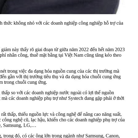
ách thức không nhỏ với các doanh nghiệp công nghiệp hỗ trợ của
y giảm này thấy rõ giai đoạn từ giữa năm 2022 đến hết năm 2023
i phí nhân công, thuê mặt bằng tại Việt Nam cũng tăng kéo theo
 nét trong việc đa dạng hóa nguồn cung của các thị trường mà
ến gần với thị trường tiêu thụ và đa dạng hóa chuỗi cung ứng
am trong chuỗi cung ứng.
 thấp so với các doanh nghiệp nước ngoài có lợi thế nguồn
t mà các doanh nghiệp phụ trợ như Systech đang gặp phải ở thời
ất thấp, thiếu nguồn lực và công nghệ để nâng cao năng suất,
công nghệ cũ, lạc hậu, khiến cho các doanh nghiệp phụ trợ của
ple, Samsung, LG,…
g, trong đó, có các ông lớn trong ngành như Samsung, Canon,