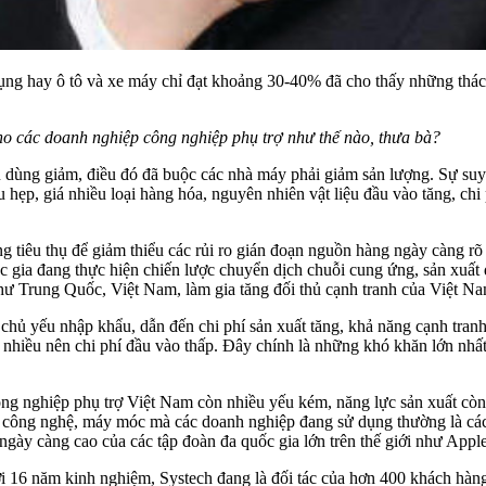
ia dụng hay ô tô và xe máy chỉ đạt khoảng 30-40% đã cho thấy những th
cho các doanh nghiệp công nghiệp phụ trợ như thế nào, thưa bà?
iêu dùng giảm, điều đó đã buộc các nhà máy phải giảm sản lượng. Sự su
u hẹp, giá nhiều loại hàng hóa, nguyên nhiên vật liệu đầu vào tăng, ch
 tiêu thụ để giảm thiểu các rủi ro gián đoạn nguồn hàng ngày càng rõ
gia đang thực hiện chiến lược chuyển dịch chuỗi cung ứng, sản xuất đ
 như Trung Quốc, Việt Nam, làm gia tăng đối thủ cạnh tranh của Việt N
hủ yếu nhập khẩu, dẫn đến chi phí sản xuất tăng, khả năng cạnh tranh
n nhiều nên chi phí đầu vào thấp. Đây chính là những khó khăn lớn nhấ
g nghiệp phụ trợ Việt Nam còn nhiều yếu kém, năng lực sản xuất còn r
công nghệ, máy móc mà các doanh nghiệp đang sử dụng thường là các 
 ngày càng cao của các tập đoàn đa quốc gia lớn trên thế giới như Ap
ới 16 năm kinh nghiệm, Systech đang là đối tác của hơn 400 khách hàn