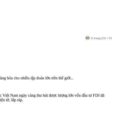
In trang
(Ctr + P)
g hóa cho nhiều tập đoàn lớn trên thế giới...
Việt Nam ngày càng thu hút được lượng lớn vốn đầu tư FDI đã
ện tử, lắp ráp.