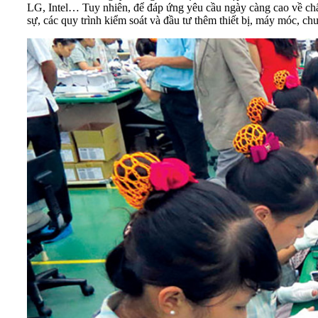
LG, Intel… Tuy nhiên, để đáp ứng yêu cầu ngày càng cao về chất
sự, các quy trình kiểm soát và đầu tư thêm thiết bị, máy móc, c