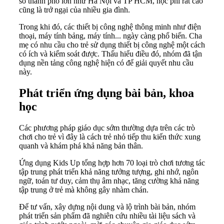
số thành phố lớn như Hà Nội và TP HCM, học phí rất cao
cũng là trở ngại của nhiều gia đình.
Trong khi đó, các thiết bị công nghệ thông minh như điện
thoại, máy tính bảng, máy tính... ngày càng phổ biến. Cha
mẹ có nhu cầu cho trẻ sử dụng thiết bị công nghệ một cách
có ích và kiểm soát được. Thấu hiểu điều đó, nhóm đã tận
dụng nền tảng công nghệ hiện có để giải quyết nhu cầu
này.
Phát triển ứng dụng bài bản, khoa
học
Các phương pháp giáo dục sớm thường dựa trên các trò
chơi cho trẻ vì đây là cách trẻ nhỏ tiếp thu kiến thức xung
quanh và khám phá khả năng bản thân.
Ứng dụng Kids Up tổng hợp hơn 70 loại trò chơi tương tác
tập trung phát triển khả năng tưởng tượng, ghi nhớ, ngôn
ngữ, toán tư duy, cảm thụ âm nhạc, tăng cường khả năng
tập trung ở trẻ mà không gây nhàm chán.
Để tư vấn, xây dựng nội dung và lộ trình bài bản, nhóm
phát triển sản phẩm đã nghiên cứu nhiều tài liệu sách và