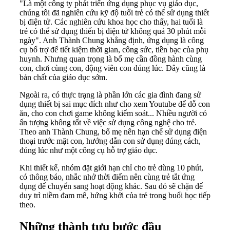
"Là một công ty phát triển ứng dụng phục vụ giáo dục,
chúng tôi đã nghiên cứu kỹ độ tuổi trẻ có thể sử dụng thiết
bị điện tử. Các nghiên cứu khoa học cho thấy, hai tuổi là
trẻ có thể sử dụng thiến bị điện tử không quá 30 phút mỗi
ngày". Anh Thành Chung khẳng định, ứng dụng là công
cụ bổ trợ để tiết kiệm thời gian, công sức, tiền bạc của phụ
huynh. Nhưng quan trọng là bố mẹ cần đồng hành cùng
con, chơi cùng con, động viên con đúng lúc. Đây cũng là
bản chất của giáo dục sớm.
Ngoài ra, có thực trạng là phần lớn các gia đình đang sử
dụng thiết bị sai mục đích như cho xem Youtube để dỗ con
ăn, cho con chơi game không kiểm soát... Nhiều người có
ấn tượng không tốt về việc sử dụng công nghệ cho trẻ.
Theo anh Thành Chung, bố mẹ nên hạn chế sử dụng điện
thoại trước mặt con, hướng dẫn con sử dụng đúng cách,
đúng lúc như một công cụ hỗ trợ giáo dục.
Khi thiết kế, nhóm đặt giới hạn chỉ cho trẻ dùng 10 phút,
có thông báo, nhắc nhở thời điểm nên cùng trẻ tắt ứng
dụng để chuyển sang hoạt động khác. Sau đó sẽ chặn để
duy trì niềm đam mê, hứng khởi của trẻ trong buổi học tiếp
theo.
Những thành tựu bước đầu