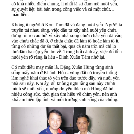
có khá nhiều điểm chung, ít nhất là sự đam mê nuôi yến,
sự quyết liệt, bài bản trong công việc và cả một chút…
máu liều.
Không ít người ở Kon Tum đã và đang nuôi yến. Người ta
truyền tai nhau rằng, việc đầu tư xây nhà nuôi yến chứa
đựng rủi ro cao bởi vì xây nhà xong chưa chắc yến đã vào,
vào chưa chắc đã ở, ở chưa chắc đã làm tổ hoặc làm tổ ít,
từng có những dự án thất bại, qua cả năm trời mà chỉ lơ
thơ dăm ba cặp yến tìm về. Trong bối cảnh ấy, việc đổ tiền
nuôi yến rõ ràng là liều - Đinh Xuân Tâm nhớ lại.
Có một điều may mắn là, Đặng Xuân Hùng từng sinh
sống mấy năm ở Khánh Hòa - vùng đất có truyền thống
làm nghề khai thác tổ yến trên đảo trước đây, và nuôi yến
nhà sau này. Khi ấy, dù không nghĩ rằng sau này chính
mình sẽ nuôi yến, nhưng do yêu thích mà Hùng đã bỏ
nhiều công sức, thời gian tìm hiểu về chim yến, nên anh
khá am hiểu tập tính và môi trường sinh sống của chúng.