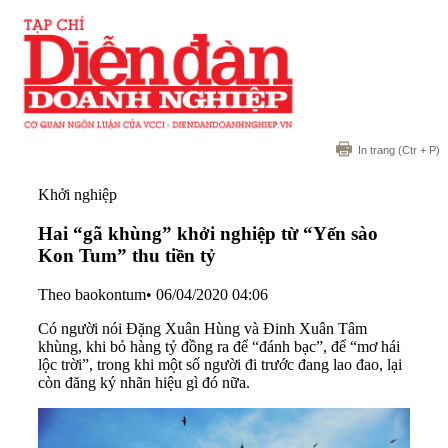
In trang
(Ctr + P)
Khởi nghiệp
Hai “gã khùng” khởi nghiệp từ “Yến sào
Kon Tum” thu tiền tỷ
Theo baokontum
•
06/04/2020 04:06
Có người nói Đặng Xuân Hùng và Đinh Xuân Tâm
khùng, khi bỏ hàng tỷ đồng ra để “đánh bạc”, để “mơ hái
lộc trời”, trong khi một số người đi trước đang lao đao, lại
còn đăng ký nhãn hiệu gì đó nữa.