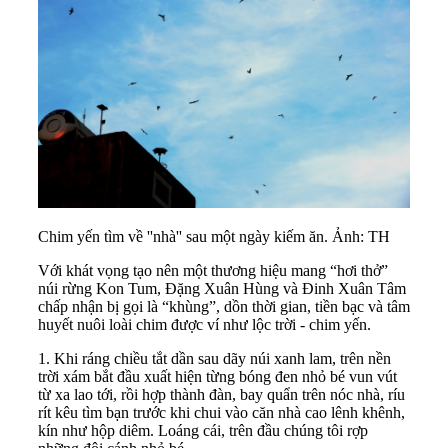
Chim yến tìm về ''nhà'' sau một ngày kiếm ăn. Ảnh: TH
Với khát vọng tạo nên một thương hiệu mang “hơi thở”
núi rừng Kon Tum, Đặng Xuân Hùng và Đinh Xuân Tâm
chấp nhận bị gọi là “khùng”, dồn thời gian, tiền bạc và tâm
huyết nuôi loài chim được ví như lộc trời - chim yến.
1. Khi ráng chiều tắt dần sau dãy núi xanh lam, trên nền
trời xám bắt đầu xuất hiện từng bóng đen nhỏ bé vun vút
từ xa lao tới, rồi hợp thành đàn, bay quẩn trên nóc nhà, ríu
rít kêu tìm bạn trước khi chui vào căn nhà cao lênh khênh,
kín như hộp diêm. Loáng cái, trên đầu chúng tôi rợp