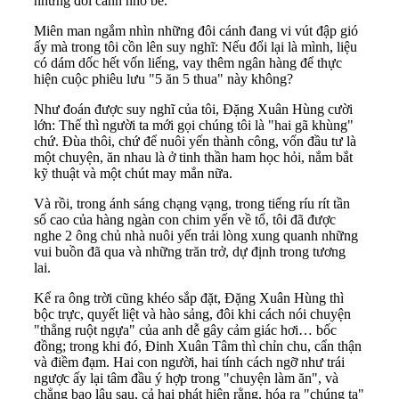
những đôi cánh nhỏ bé.
Miên man ngắm nhìn những đôi cánh đang vi vút đập gió
ấy mà trong tôi cồn lên suy nghĩ: Nếu đổi lại là mình, liệu
có dám dốc hết vốn liếng, vay thêm ngân hàng để thực
hiện cuộc phiêu lưu "5 ăn 5 thua" này không?
Như đoán được suy nghĩ của tôi, Đặng Xuân Hùng cười
lớn: Thế thì người ta mới gọi chúng tôi là "hai gã khùng"
chứ. Đùa thôi, chứ để nuôi yến thành công, vốn đầu tư là
một chuyện, ăn nhau là ở tinh thần ham học hỏi, nắm bắt
kỹ thuật và một chút may mắn nữa.
Và rồi, trong ánh sáng chạng vạng, trong tiếng ríu rít tần
số cao của hàng ngàn con chim yến về tổ, tôi đã được
nghe 2 ông chủ nhà nuôi yến trải lòng xung quanh những
vui buồn đã qua và những trăn trở, dự định trong tương
lai.
Kể ra ông trời cũng khéo sắp đặt, Đặng Xuân Hùng thì
bộc trực, quyết liệt và hào sảng, đôi khi cách nói chuyện
"thẳng ruột ngựa" của anh dễ gây cảm giác hơi… bốc
đồng; trong khi đó, Đinh Xuân Tâm thì chỉn chu, cẩn thận
và điềm đạm. Hai con người, hai tính cách ngỡ như trái
ngược ấy lại tâm đầu ý hợp trong "chuyện làm ăn", và
chẳng bao lâu sau, cả hai phát hiện rằng, hóa ra "chúng ta"