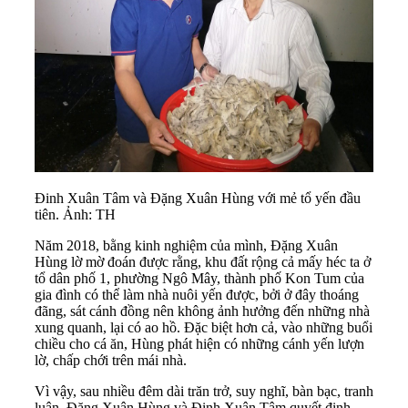
Đinh Xuân Tâm và Đặng Xuân Hùng với mẻ tổ yến đầu
tiên. Ảnh: TH
Năm 2018, bằng kinh nghiệm của mình, Đặng Xuân
Hùng lờ mờ đoán được rằng, khu đất rộng cả mấy héc ta ở
tổ dân phố 1, phường Ngô Mây, thành phố Kon Tum của
gia đình có thể làm nhà nuôi yến được, bởi ở đây thoáng
đãng, sát cánh đồng nên không ảnh hưởng đến những nhà
xung quanh, lại có ao hồ. Đặc biệt hơn cả, vào những buổi
chiều cho cá ăn, Hùng phát hiện có những cánh yến lượn
lờ, chấp chới trên mái nhà.
Vì vậy, sau nhiều đêm dài trăn trở, suy nghĩ, bàn bạc, tranh
luận, Đặng Xuân Hùng và Đinh Xuân Tâm quyết định