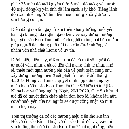
phải: 25 triệu đồng/1kg yến thô; 5 triệu đồng/kg yến tươi;
40 triệu đồng/kg yến tinh đã làm sạch, sấy khô. Tiếng lành
đồn xa, nhiều người tìm đến mua nhưng không được vì
sản lượng có hạn.
Điều đáng nói là ngay từ khi triển khai ý tưởng nuôi yến,
hai "gã khùng" đã nghĩ ngay đến việc xây dựng thương
hiệu yến sào Kon Tum một cách nghiêm túc, bài bản nhằm
giúp người tiêu dùng phố núi tiếp cận được những sản
phẩm yến nhà chất lượng và uy tín.
Được biết, hiện nay, ở Kon Tum đã có một số người đầu
tư nuôi yến, nhưng tất cả đều chỉ mang tính tự phát, nhỏ
lẻ, thiếu một định hướng bài bản về phát triển cũng như
xây dựng thương hiệu.Xuất phát từ thực tế đó, tháng
4/2019, Hùng và Tâm đã quyết định nộp đơn đăng ký
nhãn hiệu Yến sào Kon Tum lên Cục Sở hữu trí tuệ (Bộ
Khoa học và Công nghệ). Ngày 20/1/2020, Cục Sở hữu trí
tuệ đã có quyết định chấp nhận đơn hợp lệ, không lâu nữa,
cơ sở nuôi yến của hai người sẽ được công nhận sở hữu
nhãn hiệu này.
Trên thị trường đã có các thương hiệu Yến sào Khánh
Hòa, Yến sào Bình Thuận, Yến sào Phú Yên…, vậy thì
sao không thể có Yến sào Kon Tum? Tôi nghĩ rằng, nếu