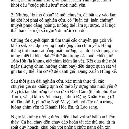
khởi đầu "cuộc phiêu lưu" mới: nuôi yến.
2. Nhưng "lờ mờ đoán" là một chuyện, để bắt tay vào làm
lại đòi hỏi phải có nghiên cứu, có "luận cứ, luận chứng"
thuyết phục đàng hoàng, không thể làm lụi được. Bài học
thất bại của một số người đi trước còn đó.
Chúng tôi quyết định đi tìm thuê các chuyên gia giỏi về
khảo sát, xác định vùng hoạt động của chim yến. Hàng
tháng trời quan sát bằng mắt thường, sau đó là sử dụng các
trang thiết bị hiện đại để thử âm trong các buổi chiều, từ
16h-18h (là khung giờ chim kiếm ăn về). Kết quả thử mỗi
ngày (lượng chim, hướng chim bay) đều được quan sát và
ghi lại cụ thể làm cơ sở để đánh giá- Đặng Xuân Hùng kể.
Sau thời gian dài nghiên cứu, xác minh thực tế, các
chuyên gia đã khẳng định có thể xây dựng nhà nuôi yến ở
2 vị trí, tại khu rừng cao su ở xã Đăk Cấm (thành phố Kon
Tum), và tại khu vườn của gia đình Đặng Xuân Hùng (ở
tổ dân phố 1, phường Ngô Mây), bởi nơi đây nằm trúng
luồng chim yến từ Khánh Hòa lên, từ Lào sang.
Ngay lập tức ý tưởng được triển khai với sự bài bản hiếm
thấy. Cả hai chạy đôn chạy đáo hoàn tất các thủ tục, từ rà
soát quy hoạch, khai báo với phòng chức năng đến xin