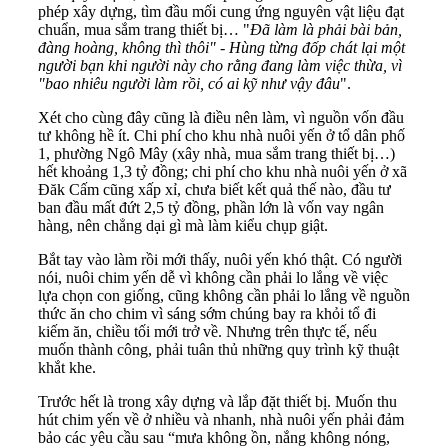
phép xây dựng, tìm đầu mối cung ứng nguyên vật liệu đạt
chuẩn, mua sắm trang thiết bị… "
Đã làm là phải bài bản,
đàng hoàng, không thì thôi" - Hùng từng đốp chát lại một
người bạn khi người này cho rằng đang làm việc thừa, vì
"bao nhiêu người làm rồi, có ai kỹ như vậy đâu
".
Xét cho cùng đây cũng là điều nên làm, vì nguồn vốn đầu
tư không hề ít. Chi phí cho khu nhà nuôi yến ở tổ dân phố
1, phường Ngô Mây (xây nhà, mua sắm trang thiết bị…)
hết khoảng 1,3 tỷ đồng; chi phí cho khu nhà nuôi yến ở xã
Đăk Cấm cũng xấp xỉ, chưa biết kết quả thế nào, đầu tư
ban đầu mất đứt 2,5 tỷ đồng, phần lớn là vốn vay ngân
hàng, nên chẳng dại gì mà làm kiểu chụp giật.
Bắt tay vào làm rồi mới thấy, nuôi yến khó thật. Có người
nói, nuôi chim yến dễ vì không cần phải lo lắng về việc
lựa chọn con giống, cũng không cần phải lo lắng về nguồn
thức ăn cho chim vì sáng sớm chúng bay ra khỏi tổ đi
kiếm ăn, chiều tối mới trở về. Nhưng trên thực tế, nếu
muốn thành công, phải tuân thủ những quy trình kỹ thuật
khắt khe.
Trước hết là trong xây dựng và lắp đặt thiết bị. Muốn thu
hút chim yến về ở nhiều và nhanh, nhà nuôi yến phải đảm
bảo các yêu cầu sau “mưa không ồn, nắng không nóng,