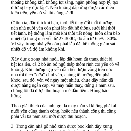
thoáng không khí, không lọt sáng, ngăn phòng hợp lý, tạo
đường bay độc lập”. Nếu không đáp ứng được các điều
kiện trên, yến có về thì cũng sẽ đi.
Ở tỉnh ta, đặc thù khí hậu, thời tiết thay đổi thất thường,
nên nhà nuôi yến còn phải lắp đặt hệ thống sưởi khi thời
tiết lạnh, hệ thống làm mát khi thời tiết nóng, luôn đảm bảo
nhiệt độ trong nhà yến từ 27-300C, độ ẩm từ 65% - 80%.
Vì vậy, trong nhà yến còn phải lắp đặt hệ thống giám sát
nhiệt độ và độ ẩm không khí.
Xây dựng xong nhà nuôi, lắp đặt hoàn tất trang thiết bị,
bật loa lên, cả 2 bỏ ăn bỏ ngủ thấp thỏm rình coi yến có về
không. Khi những cặp yến đầu tiên lượn vòng trên nóc
nhà rồi theo "cửa" chui vào, chúng tôi mừng đến phát
khóc, sau đó, yến về ngày một nhiều, chưa đầy năm đã
được hàng ngàn cặp, và may mắn thay, đúng 1 năm sau,
chúng tôi đã được thu hoạch mẻ đầu tiên - Hùng hào
hứng.
Theo giải thích của anh, gọi là may mắn vì không phải ai
nuôi yến cũng thành công, hoặc nếu thành công thì cũng
phải vài ba năm sau mới được thu hoạch.
3. Trong căn nhà gỗ nhỏ xinh được bọc kính dày xung