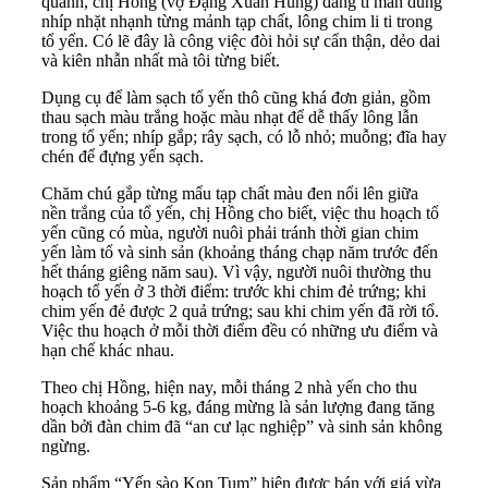
quanh, chị Hồng (vợ Đặng Xuân Hùng) đang tỉ mẩn dùng
nhíp nhặt nhạnh từng mảnh tạp chất, lông chim li ti trong
tổ yến. Có lẽ đây là công việc đòi hỏi sự cẩn thận, dẻo dai
và kiên nhẫn nhất mà tôi từng biết.
Dụng cụ để làm sạch tổ yến thô cũng khá đơn giản, gồm
thau sạch màu trắng hoặc màu nhạt để dễ thấy lông lẫn
trong tổ yến; nhíp gắp; rây sạch, có lỗ nhỏ; muỗng; đĩa hay
chén để đựng yến sạch.
Chăm chú gắp từng mẩu tạp chất màu đen nổi lên giữa
nền trắng của tổ yến, chị Hồng cho biết, việc thu hoạch tổ
yến cũng có mùa, người nuôi phải tránh thời gian chim
yến làm tổ và sinh sản (khoảng tháng chạp năm trước đến
hết tháng giêng năm sau). Vì vậy, người nuôi thường thu
hoạch tổ yến ở 3 thời điểm: trước khi chim đẻ trứng; khi
chim yến đẻ được 2 quả trứng; sau khi chim yến đã rời tổ.
Việc thu hoạch ở mỗi thời điểm đều có những ưu điểm và
hạn chế khác nhau.
Theo chị Hồng, hiện nay, mỗi tháng 2 nhà yến cho thu
hoạch khoảng 5-6 kg, đáng mừng là sản lượng đang tăng
dần bởi đàn chim đã “an cư lạc nghiệp” và sinh sản không
ngừng.
Sản phẩm “Yến sào Kon Tum” hiện được bán với giá vừa