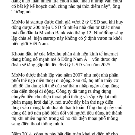
đang thảo luận nhiều lựa chọn khác nhau nhưng vẫn chưa
có bất kỳ kế hoạch cuối cùng nào tại thời điểm này", ông
Tường nói.
MoMo là startup được định giá vượt 2 tỷ USD sau khi huy
động được 200 triệu USD từ nhiều nhà đầu tư khác nhau
mà dẫn đầu là Mizuho Bank vào tháng 12. Như đồng sáng
lập chia sẻ, hiện startup này không có ý định vươn ra khỏi
biên giới Việt Nam.
Khoản đầu tư của Mizuhu phản ánh nền kinh tế internet
đang bùng nổ mạnh mẽ ở Đông Nam Á – vốn được dự
đoán sẽ tăng gấp đôi lên 363 tỷ USD vào năm 2025.
MoMo được thành lập vào năm 2007 như một nhà phân
phối thẻ nạp điện thoại di động. Sau đó, họ nhìn thấy cơ
hội để tận dụng lợi thế của sự thâm nhập ngày càng tăng
của điện thoại di động. Công ty đã tung ra ứng dụng
chuyển tiền cho điện thoại phổ thông và sắp xếp lại một
phần mạng lưới đại lý, nơi trước đây bán thẻ nạp điện
thoại vào mảng kinh doanh thanh toán. Ứng dụng này cuối
cùng đã trở nên phổ biến đối với người tiêu dùng trẻ thành
thị khi nhiều người trong số họ đổi điện thoại phổ thông
sang điện thoại thông minh.
Năm 2014, công ty này bắt đầu triển khai ví điện tử cho