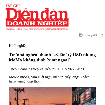
In trang
(Ctr + P)
Khởi nghiệp
Từ 'nhà nghèo' thành 'kỳ lân' tỷ USD nhưng
MoMo không định 'xuất ngoại'
Theo Doanh nghiệp và Tiếp thị
•
15/02/2022 04:23
MoMo không ham xuất ngại, kiên trì "lấy lòng" khách
hàng vùng nông thôn.