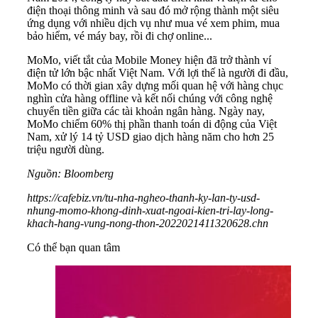
điện thoại thông minh và sau đó mở rộng thành một siêu
ứng dụng với nhiều dịch vụ như mua vé xem phim, mua
bảo hiểm, vé máy bay, rồi đi chợ online...
MoMo, viết tắt của Mobile Money hiện đã trở thành ví
điện tử lớn bậc nhất Việt Nam. Với lợi thế là người đi đầu,
MoMo có thời gian xây dựng mối quan hệ với hàng chục
nghìn cửa hàng offline và kết nối chúng với công nghệ
chuyển tiền giữa các tài khoản ngân hàng. Ngày nay,
MoMo chiếm 60% thị phần thanh toán di động của Việt
Nam, xử lý 14 tỷ USD giao dịch hàng năm cho hơn 25
triệu người dùng.
Nguồn: Bloomberg
https://cafebiz.vn/tu-nha-ngheo-thanh-ky-lan-ty-usd-
nhung-momo-khong-dinh-xuat-ngoai-kien-tri-lay-long-
khach-hang-vung-nong-thon-2022021411320628.chn
Có thể bạn quan tâm