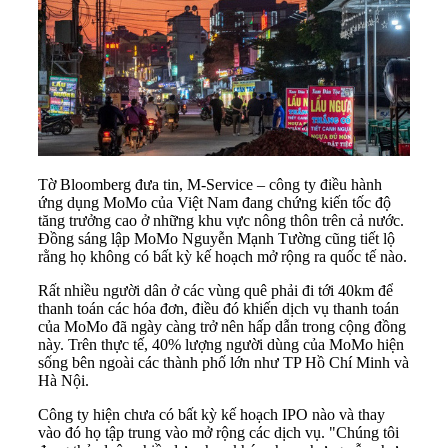
Tờ Bloomberg đưa tin, M-Service – công ty điều hành
ứng dụng MoMo của Việt Nam đang chứng kiến tốc độ
tăng trưởng cao ở những khu vực nông thôn trên cả nước.
Đồng sáng lập MoMo Nguyễn Mạnh Tường cũng tiết lộ
rằng họ không có bất kỳ kế hoạch mở rộng ra quốc tế nào.
Rất nhiều người dân ở các vùng quê phải đi tới 40km để
thanh toán các hóa đơn, điều đó khiến dịch vụ thanh toán
của MoMo đã ngày càng trở nên hấp dẫn trong cộng đồng
này. Trên thực tế, 40% lượng người dùng của MoMo hiện
sống bên ngoài các thành phố lớn như TP Hồ Chí Minh và
Hà Nội.
Công ty hiện chưa có bất kỳ kế hoạch IPO nào và thay
vào đó họ tập trung vào mở rộng các dịch vụ. "Chúng tôi