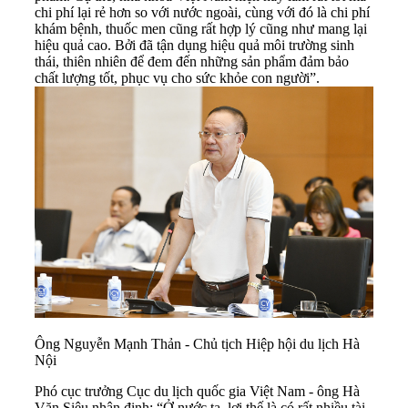
chi phí lại rẻ hơn so với nước ngoài, cùng với đó là chi phí
khám bệnh, thuốc men cũng rất hợp lý cũng như mang lại
hiệu quả cao. Bởi đã tận dụng hiệu quả môi trường sinh
thái, thiên nhiên để đem đến những sản phẩm đảm bảo
chất lượng tốt, phục vụ cho sức khỏe con người”.
Ông Nguyễn Mạnh Thản - Chủ tịch Hiệp hội du lịch Hà
Nội
Phó cục trưởng Cục du lịch quốc gia Việt Nam - ông Hà
Văn Siêu nhận định: “Ở nước ta, lợi thế là có rất nhiều tài