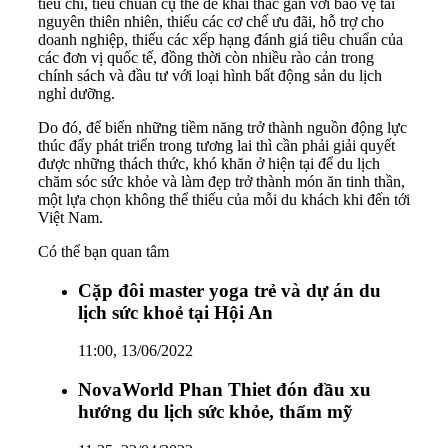
tiêu chí, tiêu chuẩn cụ thể để khai thác gắn với bảo vệ tài
nguyên thiên nhiên, thiếu các cơ chế ưu đãi, hỗ trợ cho
doanh nghiệp, thiếu các xếp hạng đánh giá tiêu chuẩn của
các đơn vị quốc tế, đồng thời còn nhiều rào cản trong
chính sách và đầu tư với loại hình bất động sản du lịch
nghỉ dưỡng.
Do đó, để biến những tiềm năng trở thành nguồn động lực
thúc đẩy phát triển trong tương lai thì cần phải giải quyết
được những thách thức, khó khăn ở hiện tại để du lịch
chăm sóc sức khỏe và làm đẹp trở thành món ăn tinh thần,
một lựa chọn không thể thiếu của mỗi du khách khi đến tới
Việt Nam.
Có thể bạn quan tâm
Cặp đôi master yoga trẻ và dự án du
lịch sức khoẻ tại Hội An
11:00, 13/06/2022
NovaWorld Phan Thiet đón đầu xu
hướng du lịch sức khỏe, thẩm mỹ