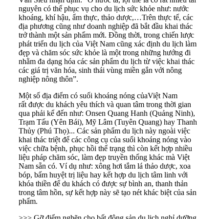
nguyên có thể phục vụ cho du lịch sức khỏe như: nước
khoáng, khí hậu, ẩm thực, thảo dược,…Trên thực tế, các
địa phương cũng như doanh nghiệp đã bắt đầu khai thác
trở thành một sản phẩm mới. Đồng thời, trong chiến lược
phát triển du lịch của Việt Nam cũng xác định du lịch làm
đẹp và chăm sóc sức khỏe là một trong những hướng đi
nhằm đa dạng hóa các sản phẩm du lịch từ việc khai thác
các giá trị văn hóa, sinh thái vùng miền gắn với nông
nghiệp nông thôn”.
Một số địa điểm có suối khoáng nóng củaViệt Nam
rất được du khách yêu thích và quan tâm trong thời gian
qua phải kể đến như: Onsen Quang Hanh (Quảng Ninh),
Trạm Tấu (Yên Bái), Mỹ Lâm (Tuyên Quang) hay Thanh
Thủy (Phú Thọ)... Các sản phẩm du lịch này ngoài việc
khai thác triệt để các công cụ của suối khoáng nóng vào
việc chữa bệnh, phục hồi thể trạng thì còn kết hợp nhiều
liệu pháp chăm sóc, làm đẹp truyền thống khác mà Việt
Nam sẵn có. Ví dụ như: xông hơi tắm lá thảo dược, xoa
bóp, bấm huyệt trị liệu hay kết hợp du lịch tâm linh với
khóa thiền để du khách có được sự bình an, thanh thản
trong tâm hồn, sự kết hợp này sẽ tạo nét khác biệt của
sản
phẩm
.
>>> Gỡ điểm nghẽn cho bất động sản du lịch nghỉ dưỡng