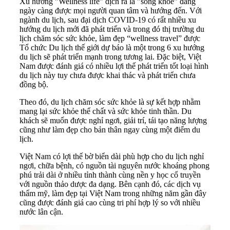
Xu hướng "Wellness life" dịch ra là
"sống khỏe"
đang
ngày càng được mọi người quan tâm và hướng đến. Với
ngành du lịch, sau đại dịch COVID-19 có rất nhiều xu
hướng du lịch mới đã phát triển và trong đó thị trường du
lịch chăm sóc sức khỏe, làm đẹp “wellness travel” được
Tổ chức Du lịch thế giới dự báo là một trong 6 xu hướng
du lịch sẽ phát triển mạnh trong tương lai. Đặc biệt, Việt
Nam được đánh giá có nhiều lợi thế phát triển tốt loại hình
du lịch này tuy chưa được khai thác và phát triển chưa
đồng bộ.
Theo đó, du lịch chăm sóc sức khỏe là sự kết hợp nhằm
mang lại sức khỏe thể chất và sức khỏe tinh thần. Du
khách sẽ muốn được nghỉ ngơi, giải trí, tái tạo năng lượng
cũng như làm đẹp cho bản thân ngay cùng một điểm du
lịch.
Việt Nam có lợi thế bờ biển dài phù hợp cho du lịch nghỉ
ngơi, chữa bệnh, có nguồn tài nguyên nước khoáng phong
phú trải dài ở nhiều tỉnh thành cùng nền y học cổ truyền
với nguồn thảo dược đa dạng. Bên cạnh đó, các dịch vụ
thẩm mỹ, làm đẹp tại Việt Nam trong những năm gần đây
cũng được đánh giá cao cùng tri phí hợp lý so với nhiều
nước lân cận.