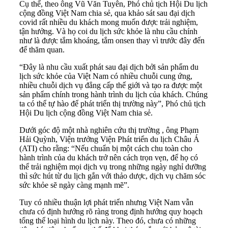
Cụ thể, theo ông Vũ Văn Tuyên, Phó chủ tịch Hội Du lịch
cộng đồng Việt Nam chia sẻ, qua khảo sát sau đại dịch
covid rất nhiều du khách mong muốn được trải nghiệm,
tận hưởng. Và họ coi du lịch sức khỏe là nhu cầu chính
như là được tắm khoáng, tắm onsen thay vì trước đây đến
để thăm quan.
“Đây là nhu cầu xuất phát sau đại dịch bởi sản phẩm du
lịch sức khỏe của Việt Nam có nhiều chuỗi cung ứng,
nhiều chuỗi dịch vụ đẳng cấp thế giới và tạo ra được một
sản phẩm chính trong hành trình du lịch của khách. Chúng
ta có thể tự hào để phát triển thị trường này”, Phó chủ tịch
Hội Du lịch cộng đồng Việt Nam chia sẻ.
Dưới góc độ một nhà nghiên cứu thị trường , ông Phạm
Hải Quỳnh, Viện trưởng Viện Phát triển du lịch Châu Á
(ATI) cho rằng: “Nếu chuẩn bị một cách chu toàn cho
hành trình của du khách trở nên cách trọn vẹn, để họ có
thể trải nghiệm mọi dịch vụ trong những ngày nghỉ dưỡng
thì sức hút từ du lịch gắn với thảo dược, dịch vụ chăm sóc
sức khỏe sẽ ngày càng mạnh mẽ”.
Tuy có nhiều thuận lợi phát triển nhưng Việt Nam vẫn
chưa có định hướng rõ ràng trong định hướng quy hoạch
tổng thể loại hình du lịch này. Theo đó, chưa có những