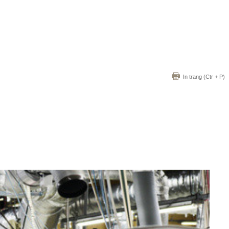
In trang
(Ctr + P)