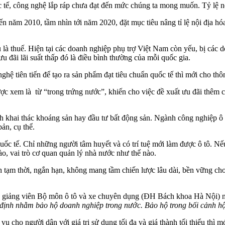
 tế, công nghệ lắp ráp chưa đạt đến mức chúng ta mong muốn. Tỷ lệ nộ
đến năm 2010, tầm nhìn tới năm 2020, đặt mục tiêu nâng tỉ lệ nội địa 
 là thuế. Hiện tại các doanh nghiệp phụ trợ Việt Nam còn yếu, bị các
u đãi lãi suất thấp đó là điều bình thường của mỗi quốc gia.
hệ tiên tiến để tạo ra sản phẩm đạt tiêu chuẩn quốc tế thì mới cho thô
ược xem là từ “trong trứng nước”, khiến cho việc đề xuất ưu đãi thêm 
h khai thác khoáng sản hay đầu tư bất động sản. Ngành công nghiệp ô 
ản, cụ thể.
quốc tế. Chỉ những người tâm huyết và có trí tuệ mới làm được ô tô. Nế
ào, vai trò cơ quan quản lý nhà nước như thế nào.
tính tạm thời, ngắn hạn, không mang tầm chiến lược lâu dài, bền vững 
 giảng viên Bộ môn ô tô và xe chuyên dụng (ĐH Bách khoa Hà Nội) 
quy định nhằm bảo hộ doanh nghiệp trong nước. Bảo hộ trong bối cảnh 
ụ cho người dân với giá trị sử dụng tối đa và giá thành tối thiểu thì m