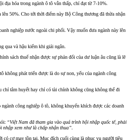
i địa hóa trong ngành ô tô vẫn thấp, chỉ đạt từ 7-10%.
hóa lên 50%. Cho tới thời điểm này Bộ Công thương đã thừa nhận
 doanh nghiệp nước ngoài chi phối. Vậy muốn đưa ngành này lên
ng qua và hậu kiểm khi giải ngân.
chính sách thuế nhận được sự phản đối của dư luận âu cũng là lẽ
tô không phát triển được là do sự non, yếu của ngành công
u chỉ tâm huyết hay chỉ có tài chính không cũng không thể đi
cho ngành công nghiệp ô tô, không khuyến khích được các doanh
nói:
“Việt Nam đã tham gia vào quá trình hội nhập quốc tế, phải
hội nhập xem như là chấp nhận thua”.
ới có cơ may tồn tại. Mục đích cuối cùng là phục vụ người tiêu