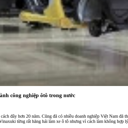
ngành công nghiệp ôtô trong nước
ra cách đây hơn 20 năm. Cũng đã có nhiều doanh nghiệp Việt Nam đã th
inaxuki từng rất hăng hái làm xe ô tô nhưng vì cách làm không hợp lý