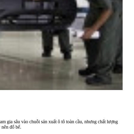
am gia sâu vào chuỗi sản xuất ô tô toàn cầu, nhưng chất lượng
 nên đổ bể.