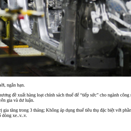
hời, ngắn hạn.
ương đề xuất hàng loạt chính sách thuế để “tiếp sức” cho ngành công
yên gia và dư luận.
 gia tăng trong 3 tháng; Không áp dụng thuế tiêu thụ đặc biệt với phần g
 dòng xe..v..v.