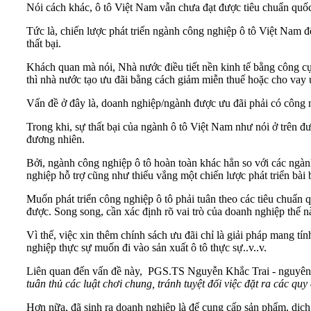
Nói cách khác, ô tô Việt Nam vẫn chưa đạt được tiêu chuẩn quốc
Tức là, chiến lược phát triển ngành công nghiệp ô tô Việt Nam 
thất bại.
Khách quan mà nói, Nhà nước điều tiết nền kinh tế bằng công cụ
thì nhà nước tạo ưu đãi bằng cách giảm miễn thuế hoặc cho vay ư
Vấn đề ở đây là, doanh nghiệp/ngành được ưu đãi phải có công ng
Trong khi, sự thất bại của ngành ô tô Việt Nam như nói ở trên đ
đương nhiên.
Bởi, ngành công nghiệp ô tô hoàn toàn khác hẳn so với các ngàn
nghiệp hỗ trợ cũng như thiếu vắng một chiến lược phát triển bài b
Muốn phát triển công nghiệp ô tô phải tuân theo các tiêu chuẩn 
được. Song song, cần xác định rõ vai trò của doanh nghiệp thế n
Vì thế, việc xin thêm chính sách ưu đãi chỉ là giải pháp mang 
nghiệp thực sự muốn đi vào sản xuất ô tô thực sự..v..v.
Liên quan đến vấn đề này, PGS.TS Nguyễn Khắc Trai - nguyên
tuân thủ các luật chơi chung, tránh tuyệt đối việc đặt ra các 
Hơn nữa, đã sinh ra doanh nghiệp là để cung cấp sản phẩm, dịch v