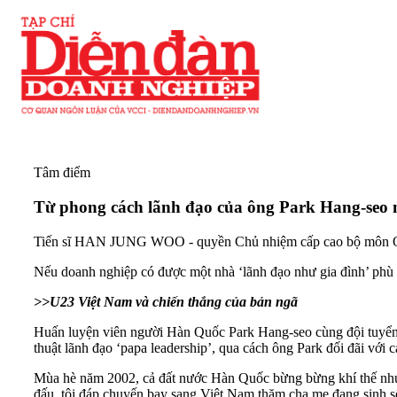
Tâm điểm
Từ phong cách lãnh đạo của ông Park Hang-seo n
Tiến sĩ HAN JUNG WOO - quyền Chủ nhiệm cấp cao bộ môn Quả
Nếu doanh nghiệp có được một nhà ‘lãnh đạo như gia đình’ phù hợ
>>
U23 Việt Nam và chiến thắng của bản ngã
Huấn luyện viên người Hàn Quốc Park Hang-seo cùng đội tuyển 
thuật lãnh đạo ‘papa leadership’, qua cách ông Park đối đãi với 
Mùa hè năm 2002, cả đất nước Hàn Quốc bừng bừng khí thế như n
đấu, tôi đáp chuyến bay sang Việt Nam thăm cha mẹ đang sinh s