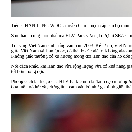
Tiến sĩ HAN JUNG WOO - quyền Chủ nhiệm cấp cao bộ môn Quả
Sau thành công mới nhất mà HLV Park vừa đạt được ở SEA Games 
Tôi sang Việt Nam sinh sống vào năm 2003. Kể từ đó, Việt Nam vẫ
giữa Việt Nam và Hàn Quốc, có thể do các giá trị Khổng giáo ảnh 
Khổng giáo thường có xu hướng mong đợi lãnh đạo của họ đóng 
Nói cách khác, khi lãnh đạo vừa rộng lượng vừa có khả năng gia
tốt hơn mong đợi.
Phong cách lãnh đạo của HLV Park chính là ‘lãnh đạo như người
ông luôn nỗ lực xây dựng tình cảm gắn bó như gia đình giữa thà