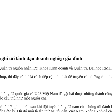
ghĩ tới lãnh đạo doanh nghiệp gia đình
n trị nguồn nhân lực, Khoa Kinh doanh và Quản trị, Đại học RMI
p, thì đây có thể là cách tiếp cận tốt nhất để truyền cảm hứng cho nh
bóng đá quốc gia và U23 Việt Nam đã gặt hái được những thành công 
các cầu thủ như một người cha.
úi lửa phun trào sau khi đội tuyển bóng đá nam của chúng tôi đánh 
ống ở đây. Dù đó mới là lần thứ hai tôi đến Việt Nam, không khó để 