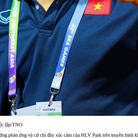
Độc lập/TNO
những phản ứng và cử chỉ đầy xúc cảm của HLV Park trên truyền hình kh