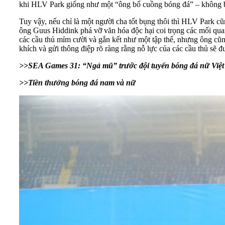
khi HLV Park giống như một “ông bố cuồng bóng đá” – không bao
Tuy vậy, nếu chỉ là một người cha tốt bụng thôi thì HLV Park 
ông Guus Hiddink phá vỡ văn hóa độc hại coi trọng các mối quan
các cầu thủ mỉm cười và gắn kết như một tập thể, nhưng ông cũn
khích và gửi thông điệp rõ ràng rằng nỗ lực của các cầu thủ sẽ đ
>>
SEA Games 31: “Ngả mũ” trước đội tuyển bóng đá nữ Việ
>>
Tiền thưởng bóng đá nam và nữ