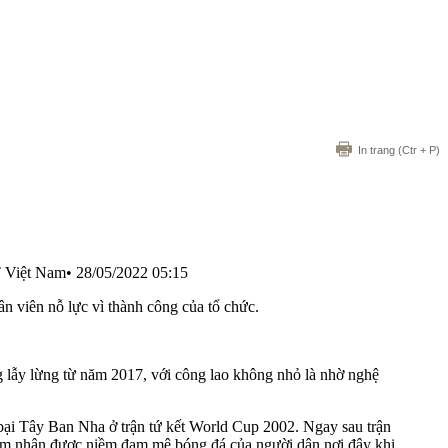
In trang
(Ctr + P)
T Việt Nam
•
28/05/2022 05:15
ân viên nỗ lực vì thành công của tổ chức.
lẫy lừng từ năm 2017, với công lao không nhỏ là nhờ nghệ
bại Tây Ban Nha ở trận tứ kết World Cup 2002. Ngay sau trận
cảm nhận được niềm đam mê bóng đá của người dân nơi đây khi