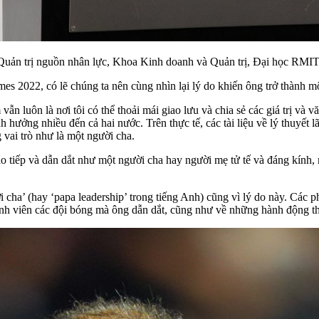
n trị nguồn nhân lực, Khoa Kinh doanh và Quản trị, Đại học RMIT
2022, có lẽ chúng ta nên cùng nhìn lại lý do khiến ông trở thành một
n luôn là nơi tôi có thể thoải mái giao lưu và chia sẻ các giá trị và 
hưởng nhiều đến cả hai nước. Trên thực tế, các tài liệu về lý thuyết l
vai trò như là một người cha.
o tiếp và dẫn dắt như một người cha hay người mẹ tử tế và đáng kính, 
 cha’ (hay ‘
papa leadership
’ trong tiếng Anh) cũng vì lý do này. Các 
nh viên các đội bóng mà ông dẫn dắt, cũng như về những hành động thể 