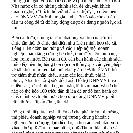
trung giải ngân vốn đầu tư công và phát triển nhà ở xã hội.
Nhà nước cần có những chính sách để khuyến khích
doanh nghiệp "thích thú với nhà ở xã hội", tạo điều kiện
cho DNNVV được tham gia ít nhất 30% vào các dự án
đầu tư công để từ đó huy động được đa dạng nguồn lực xã
hội.
Bên cạnh đó, chúng ta cần phát huy vai trò của các tổ
chức tập thể, tổ chức đại diện như Liên minh hợp tác xã,
Tổng Liên đoàn lao động và các Hiệp hội/hội doanh
nghiệp nhằm tăng cường liên kết, thúc đẩy tiêu thụ hàng
hóa trong nước. Bên cạnh đó, cần ban hành các chính sách
thúc đẩy tiêu thụ hàng hóa nội địa thông qua các giải pháp
về tài khóa như kéo dài thời gian giảm 2% thuế VAT, hỗ
trợ giảm thuế nhập khẩu, giảm các loại thuế, phí lệ
phí…; Nhanh chóng sửa đổi Luật Hỗ trợ DNNVV theo
chiều sâu, xác định lại ngành nào, lĩnh vực nào và cơ chế
nào có thể kéo 100 triệu dân đi lên để từ đó ban hành cơ
chế, chính sách phù hợp cho cộng đồng DNNVV phát
triển thực chất, ổn định, lâu dài.
Đồng thời, tiếp tục hoàn thiện cơ chế phát triển thị trường
trái phiếu doanh nghiệp và thị trường chứng khoán ;
nghiên cứu mở rộng, tạo điều kiện cho các kênh dẫn vốn
khác như quỹ đầu tư mạo hiểm, quỹ đầu tư thiên thần và