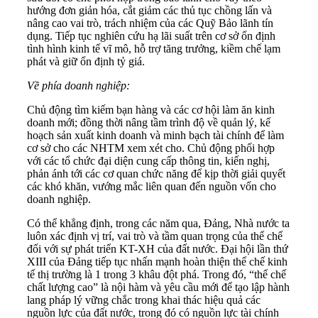
hướng đơn giản hóa, cắt giảm các thủ tục chồng lấn và
nâng cao vai trò, trách nhiệm của các Quỹ Bảo lãnh tín
dụng. Tiếp tục nghiên cứu hạ lãi suất trên cơ sở ổn định
tình hình kinh tế vĩ mô, hỗ trợ tăng trưởng, kiềm chế lạm
phát và giữ ổn định tỷ giá.
Về phía doanh nghiệp:
Chủ động tìm kiếm bạn hàng và các cơ hội làm ăn kinh
doanh mới; đồng thời nâng tầm trình độ về quản lý, kế
hoạch sản xuất kinh doanh và minh bạch tài chính để làm
cơ sở cho các NHTM xem xét cho. Chủ động phối hợp
với các tổ chức đại diện cung cấp thông tin, kiến nghị,
phản ánh tới các cơ quan chức năng để kịp thời giải quyết
các khó khăn, vướng mắc liên quan đến nguồn vốn cho
doanh nghiệp.
Có thể khẳng định, trong các năm qua, Đảng, Nhà nước ta
luôn xác định vị trí, vai trò và tầm quan trọng của thể chế
đối với sự phát triển KT-XH của đất nước. Đại hội lần thứ
XIII của Đảng tiếp tục nhấn mạnh hoàn thiện thể chế kinh
tế thị trường là 1 trong 3 khâu đột phá. Trong đó, “thể chế
chất lượng cao” là nội hàm và yêu cầu mới để tạo lập hành
lang pháp lý vững chắc trong khai thác hiệu quả các
nguồn lực của đất nước, trong đó có nguồn lực tài chính