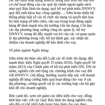
các mô hình hoạt động fintech; đồng thời xem xét sửa đổi
cơ chế hoạt động của các quỹ tài chính ngoài ngân sách
như quỹ Bảo lãnh tín dụng, quỹ hỗ trợ phát triển DNNVV,
quỹ đổi mới khoa học công nghiệp…; Sớm hoàn thiện hệ
thống pháp luật về các tổ chức tín dụng và quyết tâm loại
bỏ tình trạng sở hữu chéo, sân sau trong hoạt động ngân
hàng để lành mạnh hóa thị trường vốn tín dụng; Chỉ đạo
các địa phương tăng cường công tác quản lý, hỗ trợ
DNNVV, trong đó đẩy mạnh vai trò của các cơ quan quản
lý địa phương trong việc hỗ trợ đánh giá, xác nhận tín
nhiệm của doanh nghiệp để bảo lãnh cho vay.
Về phía ngành Ngân hàng:
Sớm trình dự thảo sửa đổi Luật các tổ chức tín dụng; đẩy
mạnh thực hiện Nghị quyết 35 (năm 2016), Nghị quyết 58
(năm 2023) của Chính phủ về hỗ trợ phát triển DN, DN tư
nhân, nghiên cứu mở rộng các chương trình cho vay đối
với DNNVV; chủ động, thường xuyên tiếp xúc với doanh
nghiệp để tăng cường hiệu quả hoạt động cho vay ở các
địa phương; cương quyết xử lý các trường hợp cán bộ gây
khó dễ cho doanh nghiệp.
Bên cạnh đó, xem xét giảm các điều kiện cho vay; đồng
thời làm việc với các Quỹ Bảo lãnh tín dụng nghiên cứu,
sửa đổi cơ chế phối hợp trong bảo lãnh cho vay theo