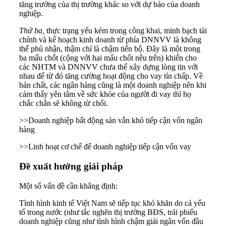
tăng trưởng của thị trường khác so với dự báo của doanh
nghiệp.
Thứ ba,
thực trạng yếu kém trong công khai, minh bạch tài
chính và kế hoạch kinh doanh từ phía DNNVV là không
thể phủ nhận, thậm chí là chậm tiến bộ. Đây là một trong
ba mấu chốt (cộng với hai mấu chốt nêu trên) khiến cho
các NHTM và DNNVV chưa thể xây dựng lòng tin với
nhau để từ đó tăng cường hoạt động cho vay tín chấp. Về
bản chất, các ngân hàng cũng là một doanh nghiệp nên khi
cảm thấy yên tâm về sức khỏe của người đi vay thì họ
chắc chắn sẽ không từ chối.
>>
Doanh nghiệp bất động sản vẫn khó tiếp cận vốn ngân
hàng
>>
Linh hoạt cơ chế để doanh nghiệp tiếp cận vốn vay
Đề xuất hướng giải pháp
Một số vấn đề cần khẳng định:
Tình hình kinh tế Việt Nam sẽ tiếp tục khó khăn do cả yếu
tố trong nước (như tắc nghẽn thị trường BĐS, trái phiếu
doanh nghiệp cũng như tình hình chậm giải ngân vốn đầu