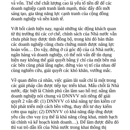
và vốn. Thể chế chất lượng cao là yếu tố tiền đề để các
doanh nghiệp cạnh tranh lành mạnh, thúc đẩy đổi mới
sáng tạo, gia tăng năng lực cạnh tranh của cộng đồng
doanh nghiệp và nền kinh tế.
Với bối cảnh hiện nay, ngoài những tác động khách quan
từ thị trường thì các cơ chế, chính sách của Nhà nước vẫn
chưa phát huy được tính đồng bộ, trong khi đó bản thân
các doanh nghiệp cũng chưa chứng minh được năng lực
hoàn vốn… Do vậy, đứng ở cả góc độ của cả Nhà nước,
ngân hàng và doanh nghiệp, có thể nói vấn đề tín dụng
hiện nay không thể giải quyết bằng ý chí của một bên mà
các bên cùng phải lắng nghe, đứng vào vị trí của nhau để
cùng nghiên cứu, giải quyết các khó khăn, vướng mắc.
Về quan điểm cá nhân, việc giảm lãi suất chỉ là một trong
các giải pháp cần được tiếp tục triển khai. Mấu chốt là Nhà
nước, đặc biệt là Chính phủ cần làm sao hỗ trợ, nâng tầm
doanh nghiệp nói chung và DNNVV nói riêng để giải
quyết 2 vấn đề: (1) DNNVV có khả năng tự tìm kiếm cơ
hội phát triển một cách bền vững, thay đổi tư duy kiếm
cơm qua ngày; (2) DNNVV có khả năng đáp ứng được
yêu cầu cho vay (cụ thể là khả năng công khai, minh bạch
tài chính và kế hoạch kinh doanh…). Để làm được điều đó
thì vai trò dẫn lối của Nhà nước trong khai thông thị