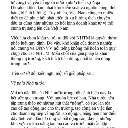
tư công) và yếu tố ngoài nước (như chiến sự Nga –
Ukraine khiến lạm phát khó kiểm soát và nguồn cung, đơn
hàng bị ảnh hưởng). Tuy nhiên, Việt Nam cũng có nhiều
thời cơ để phục hồi phát triển từ xu hướng dịch chuyển
đầu tư cũng như những cơ hội kinh doanh khác từ vị thế
chính trị đang lên của Việt Nam.
Việc lựa chọn khẩu vị rủi ro đối với NHTM là quyền được
pháp luật quy định. Do vậy, khó khăn của doanh nghiệp
nói chung và DNNVV nói riêng không thể hoàn toàn quy
chụp cho các NHTM. Mấu chốt của giải pháp là khai
thông thị trường, kích thích tiêu dùng, nhất là tiêu dùng
trong nước.
Trên cơ sở đó, kiến nghị một số giải pháp sau:
Về phía Nhà nước:
Vai trò dẫn lối của Nhà nước trong bối cảnh hiện nay là
hết sức quan trọng. Với nguồn lực có hạn, Nhà nước nên
tập trung tháo gỡ những nút thắt “nóng”, có sức lan tỏa
cao để tạo động lực cho thị trường, tạo công ăn việc làm
cho doanh nghiệp và người lao động. Chẳng hạn như thúc
đẩy lĩnh vực đầu tư công và bất động sản, đây là những
khu vực có khả năng lan tỏa cao và trước mắt cần tập