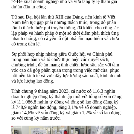
>>
Đề xuất doanh nghiệp nhỏ và vừa tăng tỷ lệ tham gia
dự án đầu tư công
Từ sau Đại hội lần thứ XIII của Đảng, nền kinh tế Việt
Nam liên tục gặp phải những thách thức, trong đó phần
lớn là thách thức phi truyền thống, đã khiến cho công tác
lập pháp và hành pháp ở một số thời điểm phải thích ứng
nhanh chóng, có cả yếu tố đột phá lẫn mạo hiểm và chưa
có trong tiền lệ.
Sự phối hợp nhịp nhàng giữa Quốc hội và Chính phủ
trong ban hành và tổ chức thực hiện các quyết sách,
chương trình, đề án mang tính chiến lược sâu sắc với tầm
vóc cao đã góp phần quan trọng trong việc mở cửa, phục
hồi nền kinh tế và vực dậy lực lượng sản xuất, kinh doanh
và lực lượng lao động.
Tính chung 9 tháng năm 2023, cả nước có 116,3 nghìn
doanh nghiệp đăng ký thành lập mới với tổng số vốn đăng
ký là 1.086,8 nghìn tỷ đồng và tổng số lao động đăng ký
là 748,9 nghìn lao động, tăng 3,1% về số doanh nghiệp,
giảm 14,6% về vốn đăng ký và giảm 1,2% về số lao động
so với cùng kỳ năm trước.