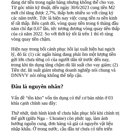
đang dư tiền trong ngân hàng nhưng không thể cho vay.
Từ góc nhìn kỹ thuật, đến ngày 30/6/2023 cung tiền M2
mới chỉ tăng được 2,7%, thấp hơn nhiều so với cùng kỳ
các năm trước. Tức là hiện nay việc cung tiền ra nền kinh
tế rất thấp. Bên cạnh đó, vòng quay tiền trong 6 tháng đầu
năm chỉ đạt 0,67 lần, tức tương đương vòng quay tiền thấp
của cả năm 2022. So với thời kỳ tốt là trên 1 thì rõ ràng
vòng quay tiền chậm.
Hiện nay trong bối cảnh phục hồi lại xuất hiện hai ngich
lý, đó là: (1) các ngân hàng đang phải ôm một lượng tiền
gửi lớn chưa từng có của người dân từ trước đến nay,
trong khi tín dụng tăng chậm dù lãi suất cho vay giảm; (2)
Tiền dư, lãi suất giảm nhưng doanh nghiệp nói chung và
DNNVV nói riêng không thể tiếp cận.
Đâu là nguyên nhân?
Vấn đề “tồn kho” vốn tín dụng có thể cơ bản nhìn ở 03
khía cạnh chính sau đây:
Thứ nhất,
tình hình kinh tế chưa hẳn phục hồi khi chính trị
thế giới (giữa Nga – Ukraine) còn phức tạp, làm ảnh
hưởng nguồn cung, đơn hàng và giá cả nguyên vật liệu
nhập khẩu. Ở trong nước, cầu đầu tư chưa có tiến triển