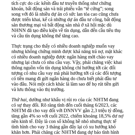
tích cực do các kênh đầu tư truyền thống như chứng
khoán, bất động sản và trái phiếu vẫn “tê cứng”; song
song với đó là nhiều dự án có sức lan tỏa cao cũng chưa
được triển khai, kể cả những dự án đầu tư công, bất động
sản thương mại và bất động sản nhà ở xã hội mặc dù
NHNN đã tạo điều kiện về tín dụng, dẫn đến cầu tiêu thụ
và cầu tín dụng không thể tăng cao.
Thực trạng cho thấy có nhiều doanh nghiệp muốn vay
nhưng không chứng minh được khả năng trả nợ, mặt khác
có nhiều doanh nghiệp được ngân hàng mời chào vay
nhưng lại chưa có nhu cầu vay. Vậy, phải chăng việc khai
thông nguồn vốn tín dụng không chỉ hướng tới các đối
tượng có nhu cầu vay mà phải hướng tới cả các đối tượng
có tiền mang đi gửi ngân hàng do chưa biết phải đầu tư
vào đâu. Nói một cách khác là làm sao để họ rút tiền gửi
và lưu thông vào thị trường.
Thứ hai,
dường như khẩu vị rủi ro của các NHTM đang
có sự thay đổi. Rõ ràng tính đến cuối tháng 6/2023, các
NHTM đã cho vay đối với DNNVV gần 2,3 triệu tỷ đồng,
tăng gần 4% so với cuối 2022, chiếm khoảng 18,5% dư nợ
nền kinh tế. Đây là con số không hề nhỏ nhưng thực tế
tình hình cho vay 3 tháng gần đây lại có xu hướng khó
khăn hơn. Phải chăng các NHTM đang dự báo tình hình