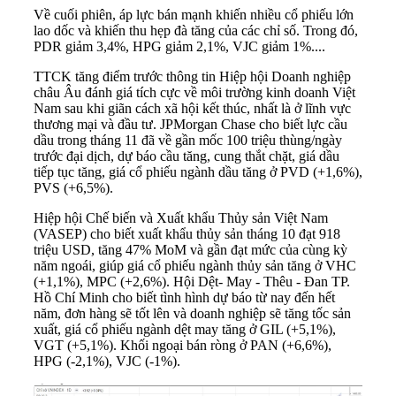
Về cuối phiên, áp lực bán mạnh khiến nhiều cổ phiếu lớn
lao dốc và khiến thu hẹp đà tăng của các chỉ số. Trong đó,
PDR giảm 3,4%, HPG giảm 2,1%, VJC giảm 1%....
TTCK tăng điểm trước thông tin Hiệp hội Doanh nghiệp
châu Âu đánh giá tích cực về môi trường kinh doanh Việt
Nam sau khi giãn cách xã hội kết thúc, nhất là ở lĩnh vực
thương mại và đầu tư. JPMorgan Chase cho biết lực cầu
dầu trong tháng 11 đã về gần mốc 100 triệu thùng/ngày
trước đại dịch, dự báo cầu tăng, cung thắt chặt, giá dầu
tiếp tục tăng, giá cổ phiếu ngành dầu tăng ở PVD (+1,6%),
PVS (+6,5%).
Hiệp hội Chế biến và Xuất khẩu Thủy sản Việt Nam
(VASEP) cho biết xuất khẩu thủy sản tháng 10 đạt 918
triệu USD, tăng 47% MoM và gần đạt mức của cùng kỳ
năm ngoái, giúp giá cổ phiếu ngành thủy sản tăng ở VHC
(+1,1%), MPC (+2,6%). Hội Dệt- May - Thêu - Đan TP.
Hồ Chí Minh cho biết tình hình dự báo từ nay đến hết
năm, đơn hàng sẽ tốt lên và doanh nghiệp sẽ tăng tốc sản
xuất, giá cổ phiếu ngành dệt may tăng ở GIL (+5,1%),
VGT (+5,1%). Khối ngoại bán ròng ở PAN (+6,6%),
HPG (-2,1%), VJC (-1%).