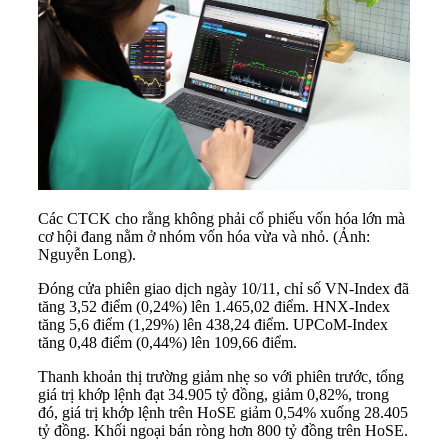
Các CTCK cho rằng không phải cổ phiếu vốn hóa lớn mà
cơ hội đang nằm ở nhóm vốn hóa vừa và nhỏ. (Ảnh:
Nguyễn Long).
Đóng cửa phiên giao dịch ngày 10/11, chỉ số
VN-Index
đã
tăng 3,52 điểm (0,24%) lên 1.465,02 điểm. HNX-Index
tăng 5,6 điểm (1,29%) lên 438,24 điểm. UPCoM-Index
tăng 0,48 điểm (0,44%) lên 109,66 điểm.
Thanh khoản thị trường giảm nhẹ so với phiên trước, tổng
giá trị khớp lệnh đạt 34.905 tỷ đồng, giảm 0,82%, trong
đó, giá trị khớp lệnh trên HoSE giảm 0,54% xuống 28.405
tỷ đồng. Khối ngoại bán ròng hơn 800 tỷ đồng trên HoSE.