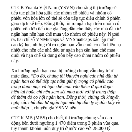
CTCK Yuanta Việt Nam (YSVN) cho rằng thị trường sẽ
tiếp tục phân hóa giữa các nhóm cổ phiếu và nhóm cổ
phiếu vốn hóa lớn có thể sẽ còn tiếp tục điều chỉnh ở phiên
giao dịch kế tiếp. Đồng thời, rủi ro ngắn hạn trên nhóm cổ
phiếu vốn lớn tiếp tục gia tăng dần cho thấy các nhà đầu tư
ngắn hạn nên hạn chế mua vào nhóm cổ phiếu này. Ngoài
ra, hai chỉ số VNMidcaps và VNSmallcaps xác lập mức
cao kỷ lục, nhưng rủi ro ngắn hạn vẫn chưa có dấu hiệu hạ
nhiệt cho nên các nhà đầu tư ngắn hạn cần hạn chế mua
đuổi và hạn chế sử dụng đòn bẩy cao ở hai nhóm cổ phiếu
này.
Xu hướng ngắn hạn của thị trường chung vẫn duy trì ở
mức tăng. “
Do đó, chúng tôi khuyến nghị các nhà đầu tư
ngắn hạn có thể tiếp tục nắm giữ tỷ trọng cổ phiếu cao
trong danh mục và hạn chế mua vào thêm ở giai đoạn
hiện tại hoặc chỉ nên xem xét mua mới với tỷ trọng thấp
để thăm dò cơ hội ngắn hạn. Đồng thời, chúng tôi khuyến
nghị các nhà đầu tư ngắn hạn nên hạ dần tỷ lệ đòn bẩy về
mức thấp”
, chuyên gia YSNV nêu.
CTCK MB (MBS) cho biết, thị trường chung vẫn dao
động bên dưới ngưỡng 1.470 điểm trong 3 phiên vừa qua,
tuy thanh khoản luôn duy trì ở mức cao với 28.000 tỷ