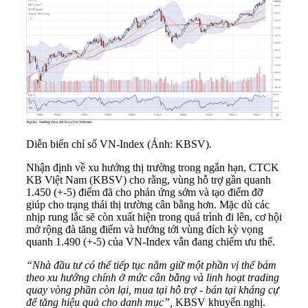
Diễn biến chỉ số VN-Index (Ảnh: KBSV).
Nhận định về xu hướng thị trường trong ngắn hạn, CTCK
KB Việt Nam (KBSV) cho rằng, vùng hỗ trợ gần quanh
1.450 (+-5) điểm đã cho phản ứng sớm và tạo điểm đỡ
giúp cho trạng thái thị trường cân bằng hơn. Mặc dù các
nhịp rung lắc sẽ còn xuất hiện trong quá trình đi lên, cơ hội
mở rộng đà tăng điểm và hướng tới vùng đích kỳ vọng
quanh 1.490 (+-5) của VN-Index vẫn đang chiếm ưu thế.
“Nhà đầu tư có thể tiếp tục nắm giữ một phần vị thế bám
theo xu hướng chính ở mức cân bằng và linh hoạt trading
quay vòng phần còn lại, mua tại hỗ trợ - bán tại kháng cự
để tăng hiệu quả cho danh mục”,
KBSV khuyến nghị.