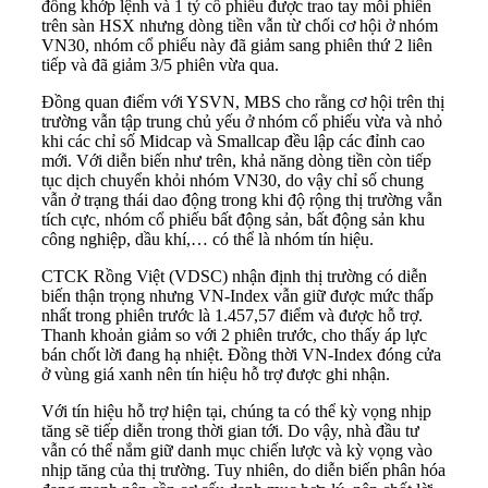
đồng khớp lệnh và 1 tỷ cổ phiếu được trao tay mỗi phiên
trên sàn HSX nhưng dòng tiền vẫn từ chối cơ hội ở nhóm
VN30
, nhóm cổ phiếu này đã giảm sang phiên thứ 2 liên
tiếp và đã giảm 3/5 phiên vừa qua.
Đồng quan điểm với YSVN, MBS cho rằng cơ hội trên thị
trường vẫn tập trung chủ yếu ở nhóm cổ phiếu vừa và nhỏ
khi các chỉ số Midcap và Smallcap đều lập các đỉnh cao
mới. Với diễn biến như trên, khả năng dòng tiền còn tiếp
tục dịch chuyển khỏi nhóm VN30, do vậy chỉ số chung
vẫn ở trạng thái dao động trong khi độ rộng thị trường vẫn
tích cực, nhóm cổ phiếu bất động sản, bất động sản khu
công nghiệp, dầu khí,… có thể là nhóm tín hiệu.
CTCK Rồng Việt (VDSC) nhận định thị trường có diễn
biến thận trọng nhưng VN-Index vẫn giữ được mức thấp
nhất trong phiên trước là 1.457,57 điểm và được hỗ trợ.
Thanh khoản giảm so với 2 phiên trước, cho thấy áp lực
bán chốt lời đang hạ nhiệt. Đồng thời VN-Index đóng cửa
ở vùng giá xanh nên tín hiệu hỗ trợ được ghi nhận.
Với tín hiệu hỗ trợ hiện tại, chúng ta có thể kỳ vọng nhịp
tăng sẽ tiếp diễn trong thời gian tới. Do vậy, nhà đầu tư
vẫn có thể nắm giữ danh mục chiến lược và kỳ vọng vào
nhịp tăng của thị trường. Tuy nhiên, do diễn biến phân hóa