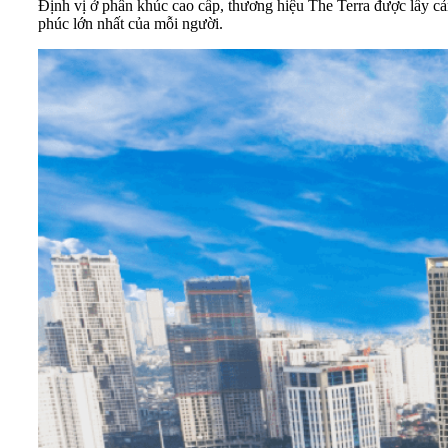
Định vị ở phân khúc cao cấp, thương hiệu The Terra được lấy cả
phúc lớn nhất của mỗi người.