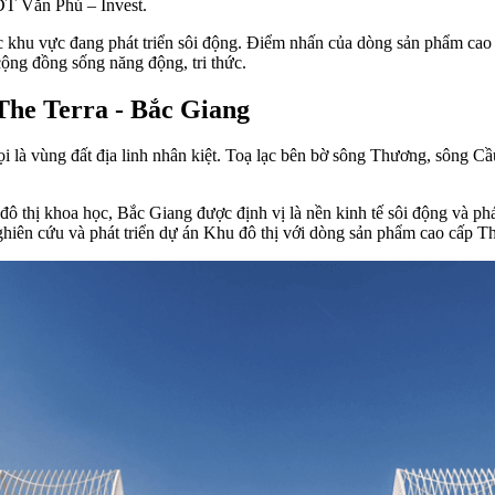
ĐT Văn Phú – Invest.
 khu vực đang phát triển sôi động. Điểm nhấn của dòng sản phẩm cao cấp
ộng đồng sống năng động, tri thức.
 The Terra - Bắc Giang
là vùng đất địa linh nhân kiệt. Toạ lạc bên bờ sông Thương, sông Cầu
đô thị khoa học, Bắc Giang được định vị là nền kinh tế sôi động và p
ghiên cứu và phát triển dự án Khu đô thị với dòng sản phẩm cao cấp Th