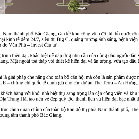
 phía Nam thành phố Bắc Giang, cận kề khu công viên đô thị, hồ nước r
i kinh tế đêm 24/7, siêu thị Big C, quảng trường ánh sáng, bệnh viện 
án do Văn Phú – Invest đầu tư.
rình hiện đại, khác biệt để đáp ứng nhu cầu của đông đảo người dân 
iang. Mặt ngoài toà tháp với thiết kế hiện đại và ấn tượng, vừa tạo dấ
ỉ là giải pháp che nắng cho toàn bộ căn hộ, mà còn là sản phẩm được 
DGE – chứng chỉ quốc tế danh giá cho các dự án The Terra – An Hưn
khách hàng với khối nhà biệt thự sang trọng lân cận công viên và khu 
Địa Trung Hải tạo nên vẻ đẹp quý tộc, thanh lịch và hiện đại bậc nhất
 trục cảnh quan chính của toàn bộ khu đô thị phía Nam thành phố, The 
 trung tâm thành phố Bắc Giang.