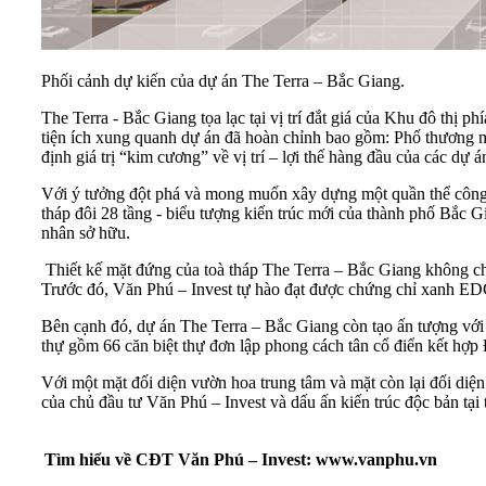
Phối cảnh dự kiến của dự án The Terra – Bắc Giang.
The Terra - Bắc Giang tọa lạc tại vị trí đắt giá của Khu đô thị
tiện ích xung quanh dự án đã hoàn chỉnh bao gồm: Phố thương mạ
định giá trị “kim cương” về vị trí – lợi thế hàng đầu của các dự 
Với ý tưởng đột phá và mong muốn xây dựng một quần thể công t
tháp đôi 28 tầng - biểu tượng kiến trúc mới của thành phố Bắc G
nhân sở hữu.
Thiết kế mặt đứng của toà tháp The Terra – Bắc Giang không ch
Trước đó, Văn Phú – Invest tự hào đạt được chứng chỉ xanh E
Bên cạnh đó, dự án The Terra – Bắc Giang còn tạo ấn tượng với 
thự gồm 66 căn biệt thự đơn lập phong cách tân cổ điển kết hợp 
Với một mặt đối diện vườn hoa trung tâm và mặt còn lại đối diện
của chủ đầu tư Văn Phú – Invest và dấu ấn kiến trúc độc bản tại
Tìm hiểu về CĐT Văn Phú – Invest: www.vanphu.vn