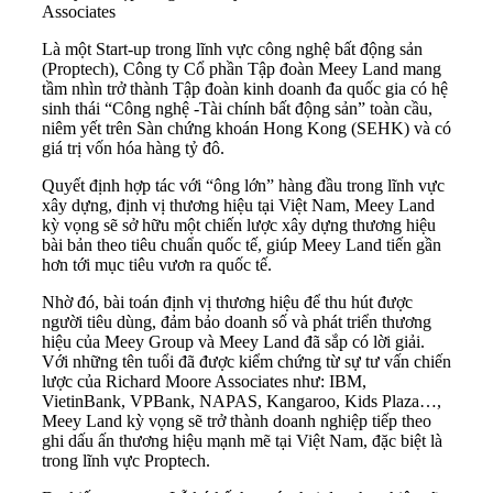
Associates
Là một Start-up trong lĩnh vực công nghệ bất động sản
(Proptech), Công ty Cổ phần Tập đoàn Meey Land mang
tầm nhìn trở thành Tập đoàn kinh doanh đa quốc gia có hệ
sinh thái “Công nghệ -Tài chính bất động sản” toàn cầu,
niêm yết trên Sàn chứng khoán Hong Kong (SEHK) và có
giá trị vốn hóa hàng tỷ đô.
Quyết định hợp tác với “ông lớn” hàng đầu trong lĩnh vực
xây dựng, định vị thương hiệu tại Việt Nam, Meey Land
kỳ vọng sẽ sở hữu một chiến lược xây dựng thương hiệu
bài bản theo tiêu chuẩn quốc tế, giúp Meey Land tiến gần
hơn tới mục tiêu vươn ra quốc tế.
Nhờ đó, bài toán định vị thương hiệu để thu hút được
người tiêu dùng, đảm bảo doanh số và phát triển thương
hiệu của Meey Group và Meey Land đã sắp có lời giải.
Với những tên tuổi đã được kiểm chứng từ sự tư vấn chiến
lược của Richard Moore Associates như: IBM,
VietinBank, VPBank, NAPAS, Kangaroo, Kids Plaza…,
Meey Land kỳ vọng sẽ trở thành doanh nghiệp tiếp theo
ghi dấu ấn thương hiệu mạnh mẽ tại Việt Nam, đặc biệt là
trong lĩnh vực Proptech.