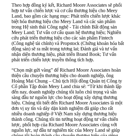
Theo hợp đồng ký kết, Richard Moore Associates sẽ phối
hợp tư vấn chiến lược và cơ cấu thương hiệu cho Meey
Land, bao gồm các hạng mục: Phát triển chiến lược khác
biệt hóa thương hiệu cho Meey Land và các sản phẩm
trong Hệ sinh thái Công nghệ - Tài chính Bất động sản
Meey Land; Tư vấn cơ cấu quan hệ thương hiệu; Nghiên
cứu phát triển thương hiệu cho các sản phẩm Fintech
(Công nghệ tài chính) và Propstock (Chứng khoán hóa bất
động sản) sẽ ra mắt trong tương lai; Đánh giá và tư vấn
nhận diện thương hiệu, phát triển Brand Book; Tư vấn
phát triển chiến lược truyền thông tích hợp.
“Chọn mặt gửi vàng” để Richard Moore Associates hoàn
thiện câu chuyện thương hiệu cho doanh nghiệp, ông
Hoàng Mai Chung – Chủ tịch Hội đồng Quản trị Công ty
Cổ phần Tập đoàn Meey Land chia sẻ: “Từ khi thành lập
đến nay, doanh nghiệp chúng tôi luôn chú trọng và sẵn
sàng đầu tư nguồn lực cho hoạt động xây dựng thương
hiệu. Chúng tôi biết đến Richard Moore Associates là một
đơn vị uy tín và dày dặn kinh nghiệm đã giúp cho rất
nhiều doanh nghiệp ở Việt Nam xây dựng thương hiệu
thành công. Chúng tôi tin tưởng hoạt động tư vấn chiến
lược, phối hợp của Richard Moore Associates cùng với
nguồn lực, sự đầu tư nghiêm túc của Meey Land sẽ giúp
chúng tôi hoàn thành câu chuyện thương hiệu của riêng