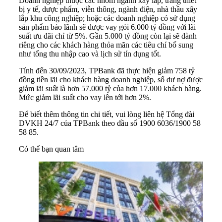
Doanh nghiệp thuộc các nhóm ngành xây lắp, trang thiết
bị y tế, dược phẩm, viễn thông, ngành điện, nhà thầu xây
lắp khu công nghiệp; hoặc các doanh nghiệp có sử dụng
sản phẩm bảo lãnh sẽ được vay gói 6.000 tỷ đồng với lãi
suất ưu đãi chỉ từ 5%. Gần 5.000 tỷ đồng còn lại sẽ dành
riêng cho các khách hàng thỏa mãn các tiêu chí bổ sung
như tổng thu nhập cao và lịch sử tín dụng tốt.
Tính đến 30/09/2023, TPBank đã thực hiện giảm 758 tỷ
đồng tiền lãi cho khách hàng doanh nghiệp, số dư nợ được
giảm lãi suất là hơn 57.000 tỷ của hơn 17.000 khách hàng.
Mức giảm lãi suất cho vay lên tới hơn 2%.
Để biết thêm thông tin chi tiết, vui lòng liên hệ Tổng đài
DVKH 24/7 của TPBank theo đầu số 1900 6036/1900 58
58 85.
Có thể bạn quan tâm