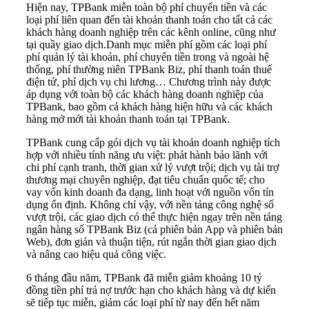
Hiện nay, TPBank miễn toàn bộ phí chuyển tiền và các
loại phí liên quan đến tài khoản thanh toán cho tất cả các
khách hàng doanh nghiệp trên các kênh online, cũng như
tại quầy giao dịch.Danh mục miễn phí gồm các loại phí
phí quản lý tài khoản, phí chuyển tiền trong và ngoài hệ
thống, phí thường niên TPBank Biz, phí thanh toán thuế
điện tử, phí dịch vụ chi lương… Chương trình này được
áp dụng với toàn bộ các khách hàng doanh nghiệp của
TPBank, bao gồm cả khách hàng hiện hữu và các khách
hàng mở mới tài khoản thanh toán tại TPBank.
TPBank cung cấp gói dịch vụ tài khoản doanh nghiệp tích
hợp với nhiều tính năng ưu việt: phát hành bảo lãnh với
chi phí cạnh tranh, thời gian xử lý vượt trội; dịch vụ tài trợ
thương mại chuyên nghiệp, đạt tiêu chuẩn quốc tế; cho
vay vốn kinh doanh đa dạng, linh hoạt với nguồn vốn tín
dụng ổn định. Không chỉ vậy, với nền tảng công nghệ số
vượt trội, các giao dịch có thể thực hiện ngay trên nền tảng
ngân hàng số TPBank Biz (cả phiên bản App và phiên bản
Web), đơn giản và thuận tiện, rút ngắn thời gian giao dịch
và nâng cao hiệu quả công việc.
6 tháng đầu năm, TPBank đã miễn giảm khoảng 10 tỷ
đồng tiền phí trả nợ trước hạn cho khách hàng và dự kiến
sẽ tiếp tục miễn, giảm các loại phí từ nay đến hết năm