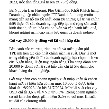
2023, ước tính tổng giá trị lên tới 76 tỷ đồng.
Bà Nguyễn Lan Hương, Phó Giám đốc Khối Khách hàng
Doanh nghiệp nhấn mạnh: “TPBank luôn mong muốn
mang đến sự hỗ trợ tốt nhất, đem tới những giá trị tài chính
thiết thực, để các doanh nghiệp tiếp tục mở rộng sản xuất
kinh doanh, tối ưu hóa chi phí vốn và vận hành hiệu quả,
không ngừng nâng cao năng lực quản trị doanh nghiệp.”
Gói vay 20.000 tỷ đồng với lãi suất hấp dẫn
Bên cạnh các chương trình ưu đãi và miễn giảm phí,
TPBank liên tục cập nhật chính sách lãi suất. Đây là một
trong những yếu tố để các doanh nghiệp lựa chọn dịch vụ
của Ngân hàng. Hiện nay, ngân hàng Tím đang dành hơn
20.000 tỷ đồng với lãi suất hấp dẫn chỉ từ 5% dành cho
khách hàng doanh nghiệp.
Gói vay dành cho doanh nghiệp xuất nhập khẩu là khách
hàng mới và hiện hữu có hạn mức 10.000 tỷ được triển
khai từ 1/8/2023 đến hết 31/7/2024. Mức lãi suất cho vay
USD chỉ từ 3,6% và VND từ 6,3%. Riêng doanh nghiệp
có nữ làm chủ được giảm thêm 0,2% so với mức lãi suất
ưu đãi của chương trình.