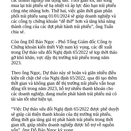
các doanh nghiệp bất động sản. Thời gian tới, làn sóng
mua lại trái phiếu sẽ hạ nhiệt và áp lực đáo hạn trái phiếu
cũng nhẹ nhàng hơn. Thứ hai, việc giãn thời gian phân
phối trái phiếu sang 01/01/2024 sẽ giúp doanh nghiệp và
các công ty chứng khoán “dễ thở” hơn và tăng khả năng
thành công của các đợt phát hành trái phiếu”, ông Tuấn
chia sẻ.
Còn ông Đỗ Bảo Ngọc - Phó Tổng Giám đốc Công ty
Chứng khoán kiến thiết Việt nam kỳ vọng, các đề xuất
trong Dự thảo sửa đổi Nghị định 65/2022 sẽ kịp thời tháo
gỡ khó khăn, vực dậy thị trường trái phiếu trong năm
2023.
Theo ông Ngọc, Dự thảo này sẽ hoãn và giãn nhiều điều
kiện rất chặt chẽ của Nghị định 65/2022, qua đó tạo thêm
thời gian và không gian để thị trường trái phiếu vẫn hoạt
động tốt trong năm 2023, hỗ trợ nhiều thanh khoản cho
các doanh nghiệp, đang muốn phát hành trái phiếu mà có
tài sản tốt như hiện tại.
“Việc Dự thảo sửa đổi Nghị định 65/2022 được phê duyệt
sẽ giúp cải thiện thanh khoản của thị trường trái phiếu,
đồng thời gia tăng giá trị phát hành trái phiếu trong thời
gian tới, giúp nhiều doanh nghiệp được hỗ trợ về nguồn
vốn”, ông Đỗ Bảo Ngọc kỳ vọng.