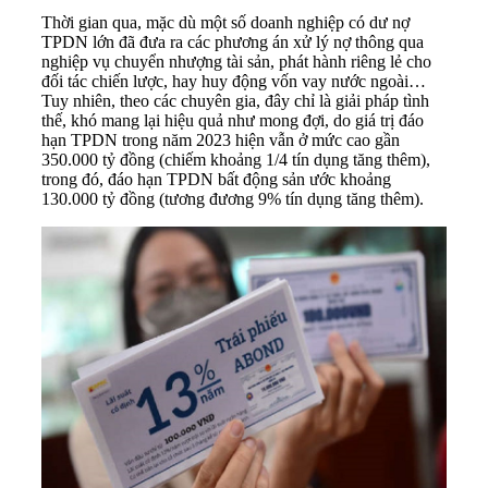
Thời gian qua, mặc dù một số
doanh nghiệp
có dư nợ
TPDN
lớn đã đưa ra các phương án
xử lý nợ
thông qua
nghiệp vụ chuyển nhượng tài sản, phát hành riêng lẻ cho
đối tác chiến lược, hay huy động vốn vay nước ngoài…
Tuy nhiên, theo các chuyên gia, đây chỉ là giải pháp tình
thế, khó mang lại hiệu quả như mong đợi, do giá trị đáo
hạn TPDN trong năm 2023 hiện vẫn ở mức cao gần
350.000 tỷ đồng (chiếm khoảng 1/4 tín dụng tăng thêm),
trong đó, đáo hạn TPDN bất động sản ước khoảng
130.000 tỷ đồng (tương đương 9% tín dụng tăng thêm).