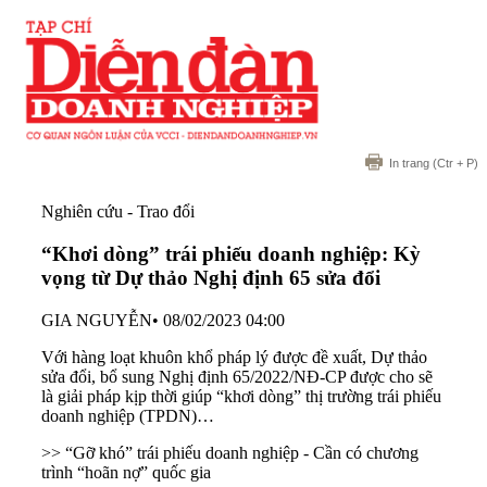
In trang
(Ctr + P)
Nghiên cứu - Trao đổi
“Khơi dòng” trái phiếu doanh nghiệp: Kỳ
vọng từ Dự thảo Nghị định 65 sửa đổi
GIA NGUYỄN
•
08/02/2023 04:00
Với hàng loạt khuôn khổ pháp lý được đề xuất, Dự thảo
sửa đổi, bổ sung Nghị định 65/2022/NĐ-CP được cho sẽ
là giải pháp kịp thời giúp “khơi dòng” thị trường trái phiếu
doanh nghiệp (TPDN)…
>> “Gỡ khó” trái phiếu doanh nghiệp - Cần có chương
trình “hoãn nợ” quốc gia