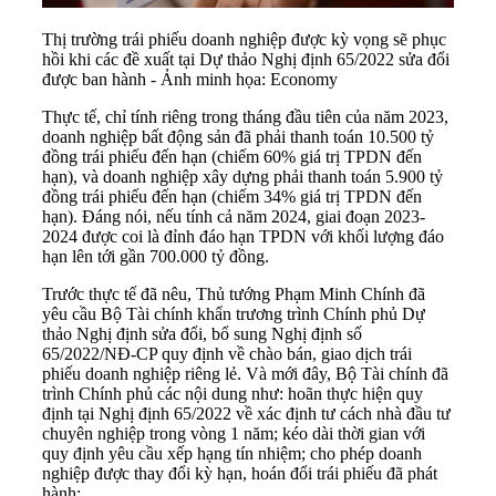
Thị trường trái phiếu doanh nghiệp được kỳ vọng sẽ phục
hồi khi các đề xuất tại Dự thảo Nghị định 65/2022 sửa đổi
được ban hành - Ảnh minh họa: Economy
Thực tế, chỉ tính riêng trong tháng đầu tiên của năm 2023,
doanh nghiệp bất động sản đã phải thanh toán 10.500 tỷ
đồng trái phiếu đến hạn (chiếm 60% giá trị TPDN đến
hạn), và doanh nghiệp xây dựng phải thanh toán 5.900 tỷ
đồng trái phiếu đến hạn (chiếm 34% giá trị TPDN đến
hạn). Đáng nói, nếu tính cả năm 2024, giai đoạn 2023-
2024 được coi là đỉnh đáo hạn TPDN với khối lượng đáo
hạn lên tới gần 700.000 tỷ đồng.
Trước thực tế đã nêu, Thủ tướng Phạm Minh Chính đã
yêu cầu Bộ Tài chính khẩn trương trình Chính phủ Dự
thảo Nghị định sửa đổi, bổ sung Nghị định số
65/2022/NĐ-CP quy định về chào bán, giao dịch trái
phiếu doanh nghiệp riêng lẻ. Và mới đây, Bộ Tài chính đã
trình Chính phủ các nội dung như: hoãn thực hiện quy
định tại Nghị định 65/2022 về xác định tư cách nhà đầu tư
chuyên nghiệp trong vòng 1 năm; kéo dài thời gian với
quy định yêu cầu xếp hạng tín nhiệm; cho phép doanh
nghiệp được thay đổi kỳ hạn, hoán đổi trái phiếu đã phát
hành;…