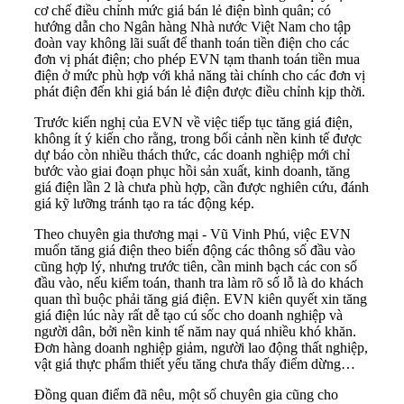
cơ chế điều chỉnh mức giá bán lẻ điện bình quân; có
hướng dẫn cho Ngân hàng Nhà nước Việt Nam cho tập
đoàn vay không lãi suất để thanh toán tiền điện cho các
đơn vị phát điện; cho phép EVN tạm thanh toán tiền mua
điện ở mức phù hợp với khả năng tài chính cho các đơn vị
phát điện đến khi giá bán lẻ điện được điều chỉnh kịp thời.
Trước kiến nghị của EVN về việc tiếp tục tăng giá điện,
không ít ý kiến cho rằng, trong bối cảnh nền kinh tế được
dự báo còn nhiều thách thức, các doanh nghiệp mới chỉ
bước vào giai đoạn phục hồi sản xuất, kinh doanh, tăng
giá điện lần 2 là chưa phù hợp, cần được nghiên cứu, đánh
giá kỹ lưỡng tránh tạo ra tác động kép.
Theo chuyên gia thương mại - Vũ Vinh Phú, việc EVN
muốn tăng giá điện theo biến động các thông số đầu vào
cũng hợp lý, nhưng trước tiên, cần minh bạch các con số
đầu vào, nếu kiểm toán, thanh tra làm rõ số lỗ là do khách
quan thì buộc phải tăng giá điện. EVN kiên quyết xin tăng
giá điện lúc này rất dễ tạo cú sốc cho doanh nghiệp và
người dân, bởi nền kinh tế năm nay quá nhiều khó khăn.
Đơn hàng doanh nghiệp giảm, người lao động thất nghiệp,
vật giá thực phẩm thiết yếu tăng chưa thấy điểm dừng…
Đồng quan điểm đã nêu, một số chuyên gia cũng cho