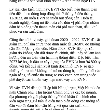
bằng kết quả sản xuất kinh doanh - Ảnh minh họa: ITN
Lý giải cho kiến nghị này, EVN cho biết, nếu thanh toán
tiền điện theo đúng hợp đồng thì từ tháng 7 đến tháng
12/2023, dự kiến EVN sẽ thiếu hụt dòng tiền. Hiện tại,
doanh nghiệp đang nợ tiền của các đơn vị phát điện nhằm
đảm bảo dòng tiền thanh toán chi phí mua than, dầu, khí
phục vụ sản xuất điện.
Cũng theo đơn vị này, giai đoạn 2020 – 2022, EVN đã cắt
giảm chi phí sửa chữa theo định mức từ 10-50% do không
cân đối được nguồn vốn. Năm 2023, EVN tiếp tục cắt
giảm do không cân đối được tài chính, điều này sẽ làm ảnh
hưởng đến an toàn vận hành hệ thống điện. Đặc biệt, năm
2023 kế hoạch đầu tư xây dựng của EVN là hơn 94.800 tỷ
đồng, với kết quả sản xuất kinh doanh lỗ, EVN sẽ gặp
những rủi ro như không thể trả nợ đúng hạn, đồng thời các
ngân hàng, tổ chức tín dụng sẽ khó khăn hơn trong việc
phê duyệt các khoản vay, hạn mức vay cho EVN.
Vì vậy, EVN đề nghị Hiệp hội Năng lượng Việt Nam kiến
nghị Chính phủ, Thủ tướng Chính phủ và các bộ ngành,
địa phương có giải pháp tháo gỡ khó khăn tài chính như
kiến nghị tăng giá bán lẻ điện theo biến động các thông số
đầu vào để đảm bảo cân bằng kết quả sản xuất kinh
doanh, trong đó, giá điện sẽ tăng có lộ trình.