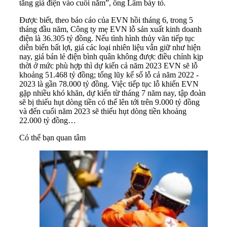
tăng giá điện vào cuối năm”, ông Lâm bày tỏ.
Được biết, theo báo cáo của EVN hồi tháng 6, trong 5
tháng đầu năm, Công ty mẹ EVN lỗ sản xuất kinh doanh
điện là 36.305 tỷ đồng. Nếu tình hình thủy văn tiếp tục
diễn biến bất lợi, giá các loại nhiên liệu vẫn giữ như hiện
nay, giá bán lẻ điện bình quân không được điều chỉnh kịp
thời ở mức phù hợp thì dự kiến cả năm 2023 EVN sẽ lỗ
khoảng 51.468 tỷ đồng; tổng lũy kế số lỗ cả năm 2022 -
2023 là gần 78.000 tỷ đồng. Việc tiếp tục lỗ khiến EVN
gặp nhiều khó khăn, dự kiến từ tháng 7 năm nay, tập đoàn
sẽ bị thiếu hụt dòng tiền có thể lên tới trên 9.000 tỷ đồng
và đến cuối năm 2023 sẽ thiếu hụt dòng tiền khoảng
22.000 tỷ đồng…
Có thể bạn quan tâm