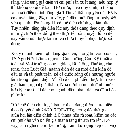
rằng, việc tăng giá điện vì chi phí sản xuất tăng, nếu hợp lý
thì không có gì để bàn. Hơn nữa, theo quy định, 6 tháng
xem xét điều chỉnh tăng giá 1 lần và thẩm quyền của EVN
có quyền tăng 3%, như vậy, giá điện mới tăng từ ngày 4/5
vừa qua thì đến tháng 11 có thể điều chỉnh giá lần nữa.
Tuy nhiên, tăng giá điện lúc này thỏa đáng theo quy định,
nhưng chưa thỏa đáng theo thực tế, bởi chuyện lỗ lãi đến
nay vẫn chưa được làm rõ và chưa thuyết phục được số
đông.
Xoay quanh kiến nghị tăng giá điện, thông tin với báo chí,
TS Ngô Đức Lâm - nguyên Cục trưởng Cục Kỹ thuật an
toàn và Môi trường công nghiệp, Bộ Công Thương cho
rằng, theo Luật Giá, ngành điện đã đủ mọi điều kiện để
đầu tư và tái phát triển, kể cả cuộc sống của những người
làm trong ngành điện. Vì tất cả chi phí đều được tính vào
giá thành, ngoài giá thành, Nhà nước còn tính định mức
hợp lý cho số lãi để cho ngành điện phát triển và đảm bảo
phúc lợi.
“Cơ chế điều chỉnh giá bán lẻ điện đang được thực hiện
theo Quyết định 24/2017/QĐ-TTg, trong đó, thời gian
giữa hai lần điều chỉnh là 6 tháng nếu rà soát, kiểm tra các
chi phí đầu vào khiến giá thành tăng từ 3% trở lên. Do
vậy, cần nghiên cứu kỹ lưỡng, tránh tác động kép của việc