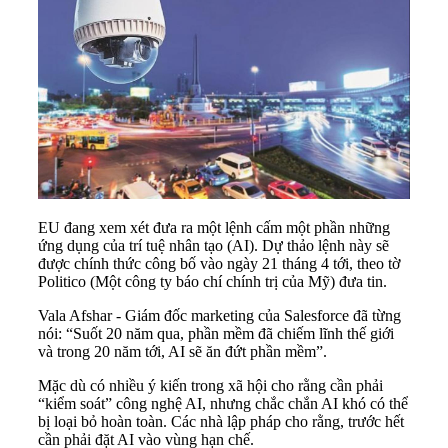
EU đang xem xét đưa ra một lệnh cấm một phần những
ứng dụng của trí tuệ nhân tạo (AI). Dự thảo lệnh này sẽ
được chính thức công bố vào ngày 21 tháng 4 tới, theo tờ
Politico (Một công ty báo chí chính trị của Mỹ) đưa tin.
Vala Afshar - Giám đốc marketing của Salesforce đã từng
nói: “Suốt 20 năm qua, phần mềm đã chiếm lĩnh thế giới
và trong 20 năm tới, AI sẽ ăn đứt phần mềm”.
Mặc dù có nhiều ý kiến trong xã hội cho rằng cần phải
“kiểm soát” công nghệ AI, nhưng chắc chắn AI khó có thể
bị loại bỏ hoàn toàn. Các nhà lập pháp cho rằng, trước hết
cần phải đặt AI vào vùng hạn chế.