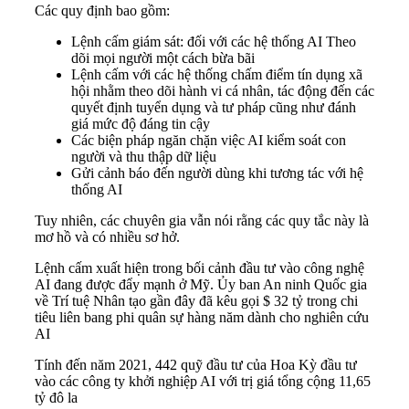
Các quy định bao gồm:
Lệnh cấm giám sát: đối với các hệ thống AI Theo
dõi mọi người một cách bừa bãi
Lệnh cấm với các hệ thống chấm điểm tín dụng xã
hội nhằm theo dõi hành vi cá nhân, tác động đến các
quyết định tuyển dụng và tư pháp cũng như đánh
giá mức độ đáng tin cậy
Các biện pháp ngăn chặn việc AI kiểm soát con
người và thu thập dữ liệu
Gửi cảnh báo đến người dùng khi tương tác với hệ
thống AI
Tuy nhiên, các chuyên gia vẫn nói rằng các quy tắc này là
mơ hồ và có nhiều sơ hở.
Lệnh cấm xuất hiện trong bối cảnh đầu tư vào công nghệ
AI đang được đẩy mạnh ở Mỹ. Ủy ban An ninh Quốc gia
về Trí tuệ Nhân tạo gần đây đã kêu gọi $ 32 tỷ trong chi
tiêu liên bang phi quân sự hàng năm dành cho nghiên cứu
AI
Tính đến năm 2021, 442 quỹ đầu tư của Hoa Kỳ đầu tư
vào các công ty khởi nghiệp AI với trị giá tổng cộng 11,65
tỷ đô la