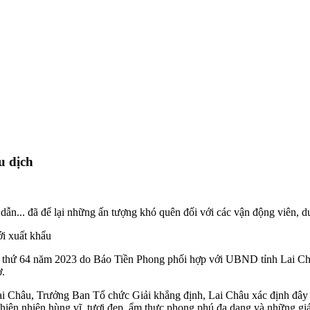
u dịch
dẫn... đã để lại những ấn tượng khó quên đối với các vận động viên, 
ới xuất khẩu
n thứ 64 năm 2023 do Báo Tiền Phong phối hợp với UBND tỉnh Lai Châu
ợ.
âu, Trưởng Ban Tổ chức Giải khẳng định, Lai Châu xác định đây là m
thiên nhiên hùng vĩ, tươi đẹp, ẩm thực phong phú đa dạng và những giá 