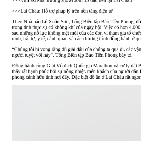
>>>
VinFast khai trương showroom 3S đầu tiên tại Lai Châu
>>>
Lai Châu: Hỗ trợ pháp lý trên nền tảng điện tử
Theo Nhà báo Lê Xuân Sơn, Tổng Biên tập Báo Tiền Phong, đồ
trong tỉnh thực sự có không khí của ngày hội. Việc có hơn 4.0
sau những nỗ lực không mệt mỏi của các đơn vị tham gia tổ chức,
ninh, trật tự, y tế, cảnh quan và các chương trình đồng hành ở q
“Chúng tôi hi vọng rằng dù giải đấu của chúng ta qua đi, các vậ
người tuyệt vời này", Tổng Biên tập Báo Tiền Phong bày tỏ.
Đồng hành cùng Giải Vô địch Quốc gia Marathon và cự ly dài Bá
thấy rất hạnh phúc bởi sự nồng nhiệt, mến khách của người dân 
phong cảnh hữu tình nơi đây. Đặc biệt đồ ăn ở Lai Châu rất ngon