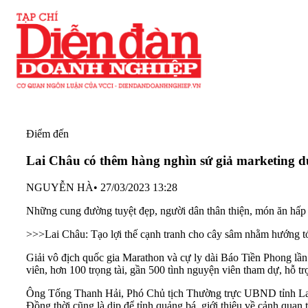
Điểm đến
Lai Châu có thêm hàng nghìn sứ giả marketing d
NGUYỄN HÀ
•
27/03/2023 13:28
Những cung đường tuyệt đẹp, người dân thân thiện, món ăn hấp 
>>>
Lai Châu: Tạo lợi thế cạnh tranh cho cây sâm nhằm hướng t
Giải vô địch quốc gia Marathon và cự ly dài Báo Tiền Phong lầ
viên, hơn 100 trọng tài, gần 500 tình nguyện viên tham dự, hỗ tr
Ông Tống Thanh Hải, Phó Chủ tịch Thường trực UBND tỉnh Lai Ch
Đồng thời cũng là dịp để tỉnh quảng bá, giới thiệu về cảnh quan 