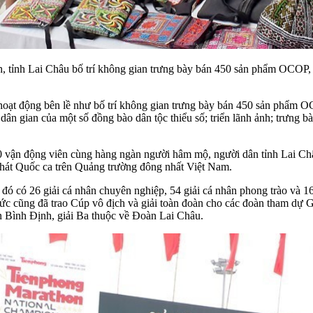
, tỉnh Lai Châu bố trí không gian trưng bày bán 450 sản phẩm OCOP, 
 hoạt động bên lề như bố trí không gian trưng bày bán 450 sản phẩm O
 dân gian của một số đồng bào dân tộc thiểu số; triển lãnh ảnh; trưng 
00 vận động viên cùng hàng ngàn người hâm mộ, người dân tỉnh Lai Châ
 hát Quốc ca trên Quảng trường đông nhất Việt Nam.
đó có 26 giải cá nhân chuyên nghiệp, 54 giải cá nhân phong trào và 16
 chức cũng đã trao Cúp vô địch và giải toàn đoàn cho các đoàn tham dự 
 Bình Định, giải Ba thuộc về Đoàn Lai Châu.