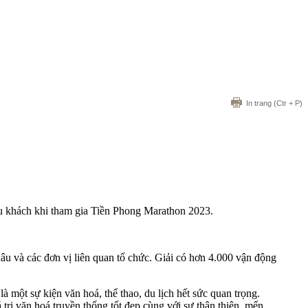
In trang
(Ctr + P)
du khách khi tham gia Tiền Phong Marathon 2023.
 và các đơn vị liên quan tổ chức. Giải có hơn 4.000 vận động
ột sự kiện văn hoá, thể thao, du lịch hết sức quan trọng.
trị văn hoá truyền thống tốt đẹp cùng với sự thân thiện, mến