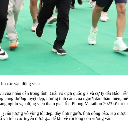
 cho các vận động viên
ũ của nhân dân trong tỉnh, Giải vô địch quốc gia và cự ly dài Báo Tiề
g cung đường tuyệt đẹp, những tỉnh cảm của người dân thân thiện, mế
 hàng nghìn vận động viên tham gia Tiền Phong Marathon 2023 sẽ trở t
ể lại ấn tượng vô vùng tốt đẹp, đầy tình người, tình đồng bào. Họ đư
 vũ trên các tuyến đường... để khi về rồi lòng còn vương vấn.