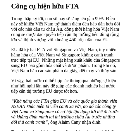
Công cụ hiện hữu FTA
Trong thập kỷ tới, con số này sẽ tăng lên gần 99%. Điều
này sẽ khiến Việt Nam trở thành điểm đến hấp dẫn hơn đối
với các nhà đầu tư châu Âu, đồng thời hàng hóa Việt Nam
cũng sẽ được đặc quyền tiếp cận thị trường tiêu dùng rộng
lớn và thịnh vượng với khoảng 450 triệu dân của EU.
EU đã ký hai FTA với Singapore và Việt Nam, tuy nhiên
hàng hóa của Việt Nam và Singapore không cạnh tranh
trực tiếp tại EU. Những mặt hàng xuất khẩu của Singapore
sang EU bao gồm hóa chất và dược phẩm. Trong khi đó,
Việt Nam bán các sản phẩm da giày, dệt may và thủy sản.
Vì vậy, hai nước có thể hợp tác thông qua những sự kiện
như hội nghị lần này để giúp các doanh nghiệp hai nước
tiếp cận thị trường EU được tốt hơn.
“Khả năng các FTA giữa EU và các quốc gia thành viên
ASEAN khác hiện là viễn cảnh xa vời, do đó các công ty
Việt Nam và Singapore có cơ hội tận dụng lợi thế đi trước
và khẳng định mình tại thị trường châu Âu trước những
đối thủ cạnh tranh”,
ông Alaim Cany nhận định.