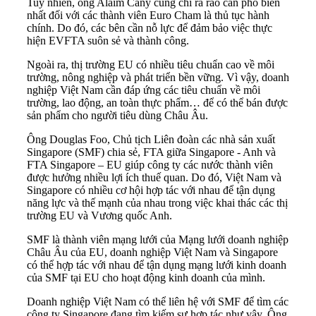
Tuy nhiên, ông Alaim Cany cũng chỉ ra rào cản phổ biến
nhất đối với các thành viên Euro Cham là thủ tục hành
chính. Do đó, các bên cần nỗ lực để đảm bảo việc thực
hiện EVFTA suôn sẻ và thành công.
Ngoài ra, thị trường EU có nhiều tiêu chuẩn cao về môi
trường, nông nghiệp và phát triển bền vững. Vì vậy, doanh
nghiệp Việt Nam cần đáp ứng các tiêu chuẩn về môi
trường, lao động, an toàn thực phẩm… để có thể bán được
sản phẩm cho người tiêu dùng Châu Âu.
Ông Douglas Foo, Chủ tịch Liên đoàn các nhà sản xuất
Singapore (SMF) chia sẻ, FTA giữa Singapore - Anh và
FTA Singapore – EU giúp công ty các nước thành viên
được hưởng nhiều lợi ích thuế quan. Do đó, Việt Nam và
Singapore có nhiều cơ hội hợp tác với nhau để tận dụng
năng lực và thế mạnh của nhau trong việc khai thác các thị
trường EU và Vương quốc Anh.
SMF là thành viên mạng lưới của Mạng lưới doanh nghiệp
Châu Âu của EU, doanh nghiệp Việt Nam và Singapore
có thể hợp tác với nhau để tận dụng mạng lưới kinh doanh
của SMF tại EU cho hoạt động kinh doanh của mình.
Doanh nghiệp Việt Nam có thể liên hệ với SMF để tìm các
công ty Singapore đang tìm kiếm sự hợp tác như vậy. Ông