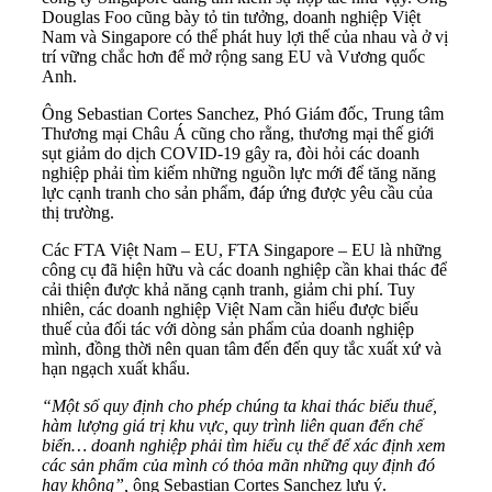
Douglas Foo cũng bày tỏ tin tưởng, doanh nghiệp Việt
Nam và Singapore có thể phát huy lợi thế của nhau và ở vị
trí vững chắc hơn để mở rộng sang EU và Vương quốc
Anh.
Ông Sebastian Cortes Sanchez, Phó Giám đốc, Trung tâm
Thương mại Châu Á cũng cho rằng, thương mại thế giới
sụt giảm do dịch COVID-19 gây ra, đòi hỏi các doanh
nghiệp phải tìm kiếm những nguồn lực mới để tăng năng
lực cạnh tranh cho sản phẩm, đáp ứng được yêu cầu của
thị trường.
Các FTA Việt Nam – EU, FTA Singapore – EU là những
công cụ đã hiện hữu và các doanh nghiệp cần khai thác để
cải thiện được khả năng cạnh tranh, giảm chi phí. Tuy
nhiên, các doanh nghiệp Việt Nam cần hiểu được biểu
thuế của đối tác với dòng sản phẩm của doanh nghiệp
mình, đồng thời nên quan tâm đến đến quy tắc xuất xứ và
hạn ngạch xuất khẩu.
“Một số quy định cho phép chúng ta khai thác biểu thuế,
hàm lượng giá trị khu vực, quy trình liên quan đến chế
biến… doanh nghiệp phải tìm hiểu cụ thể để xác định xem
các sản phẩm của mình có thỏa mãn những quy định đó
hay không”,
ông Sebastian Cortes Sanchez lưu ý.