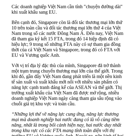
Các doanh nghiệp Việt Nam cần tính "chuyện đường dài"
khi xuất khẩu sang EU.
Bên cạnh đó, Singapore còn là đối tác thương mại lớn thứ
10 trên toàn cầu và đối tác thương mại lớn thứ 4 của Việt
Nam trong số các nước Đông Nam Á. Đến nay, Việt Nam
đã tham gia ký kết 15 FTA, trong đó 14 hiệp định đã có
hiệu lực; 9 trong số những FTA này có sự tham gia đồng
thời của cả Việt Nam và Singapore, trong đó có FTA với
EU và Vương quốc Anh.
Với vị trí địa lý đặc thù của mình, Singapore đã trở thành
một trạm trung chuyển thương mại lớn của thế giới. Trong
khi đó, gần đây Việt Nam đang phát triển là một nền kinh
tế sản xuất và xuất khẩu mới nổi với nhiều sản phẩm có
năng lực cạnh tranh đáng kể của ASEAN và thế giới. Thị
trường xuất khẩu của Việt Nam đã được mở rộng, nhiều
doanh nghiệp Việt Nam ngày càng tham gia sâu rộng vào
chuỗi giá trị khu vực và toàn cầu.
“Những lợi thế về năng lực cung ứng, năng lực thương
mại mà doanh nghiệp hai nước đang có là vô cùng tiềm
năng, nhất là trong bối cảnh hiện nay, hai nước duy nhất
trong khu vực có các FTA mang tính toàn diện với thị
trường EU và Vương quốc Anh. Ngoài ra, nền kinh tế hai