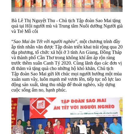
Bà Lê Thị Nguyệt Thu - Chủ tịch Tập đoàn Sao Mai tặng
quà tại Hội người mù và Trung tâm Nuôi dưỡng Người già
và Trẻ Mồ côi
“
Sao Mai ăn Tết với người nghèo
”, một chương trình đầy
ắp tính nhân văn được Tập đoàn triển khai trải rộng qua 20
địa phương, tổ chức xã hội ở 3 tỉnh An Giang, Đồng Tháp
và thành phố Cần Thơ trong không khí ấm áp rộn ràng
trước thềm xuân Canh Tý 2020. Cùng lãnh đạo các đơn vị
đi thăm và tặng quà cho những hộ khó khăn, Chủ tịch
Tập đoàn Sao Mai gửi lời chúc mọi người hưởng một mùa
xuân sum vầy, luôn mạnh mẽ vươn lên, tiếp tục nỗ lực lao
động sản xuất, tăng thu nhập để thoát nghèo, xây dựng
cuộc sống ấm no, hạnh phúc.