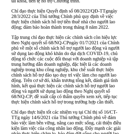
tài khóa, tiền tệ hỗ trợ Chương trình.
Chỉ đạo thực hiện Quyết định số
08/2022/QĐ-TTg
ngày
28/3/2022 của Thủ tướng Chính phủ quy định về việc
thực hiện chính sách hỗ trợ tiền thuê nhà cho người lao
động; đảm bảo hoàn thành trong tháng 8 năm 2022.
Tập trung chỉ đạo thực hiện các chính sách còn hiệu lực
theo Nghị quyết số
68/NQ-CP
ngày 01/7/2021 của Chính
phủ về một số chính sách hỗ trợ người lao động và người
sử dụng lao động khó khăn do đại dịch COVID-19, chủ
động tổ chức các cuộc đối thoại với doanh nghiệp và tập
trung hướng dẫn doanh nghiệp, đặc biệt là các doanh
nghiệp trong khu công nghiệp, khu chế xuất thực hiện
chính sách hỗ trợ đào tạo duy trì việc làm cho người lao
động. Trên cơ sở đó, khẩn trương tổng kết, đánh giá tình
hình, kết quả thực hiện các chính sách hỗ trợ người lao
động và người sử dụng lao động theo Nghị quyết số
68/NQ-CP; đề xuất cấp có thẩm quyền xem xét, tiếp tục
thực hiện chính sách hỗ trợ trong trường hợp cần thiết.
Chỉ đạo thực hiện tốt các nhiệm vụ tại Chỉ thị số 16/CT-
TTg ngày 14/6/2021 của Thủ tướng Chính phủ về đảm
bảo việc làm bền vững, nâng cao mức sống, cải thiện điều
kiện làm việc của công nhân lao động. Đẩy mạnh các giải
pháp thực hiện chăm lo, bảo đảm đời sống cho người lao