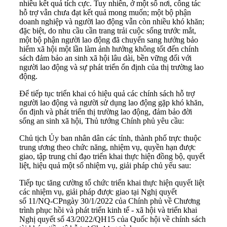
nhiều kết quả tích cực. Tuy nhiên, ở một số nơi, công tác
hỗ trợ vẫn chưa đạt kết quả mong muốn; một bộ phận
doanh nghiệp và người lao động vẫn còn nhiều khó khăn;
đặc biệt, do nhu cầu cần trang trải cuộc sống trước mắt,
một bộ phận người lao động đã chuyển sang hưởng bảo
hiểm xã hội một lần làm ảnh hưởng không tốt đến chính
sách đảm bảo an sinh xã hội lâu dài, bền vững đối với
người lao động và sự phát triển ổn định của thị trường lao
động.
Để tiếp tục triển khai có hiệu quả các chính sách hỗ trợ
người lao động và người sử dụng lao động gặp khó khăn,
ổn định và phát triển thị trường lao động, đảm bảo đời
sống an sinh xã hội, Thủ tướng Chính phủ yêu cầu:
Chủ tịch Ủy ban nhân dân các tỉnh, thành phố trực thuộc
trung ương theo chức năng, nhiệm vụ, quyền hạn được
giao, tập trung chỉ đạo triển khai thực hiện đồng bộ, quyết
liệt, hiệu quả một số nhiệm vụ, giải pháp chủ yếu sau:
Tiếp tục tăng cường tổ chức triển khai thực hiện quyết liệt
các nhiệm vụ, giải pháp được giao tại Nghị quyết
số
11/NQ-CP
ngày 30/1/2022 của Chính phủ về Chương
trình phục hồi và phát triển kinh tế - xã hội và triển khai
Nghị quyết số 43/2022/QH15 của Quốc hội về chính sách