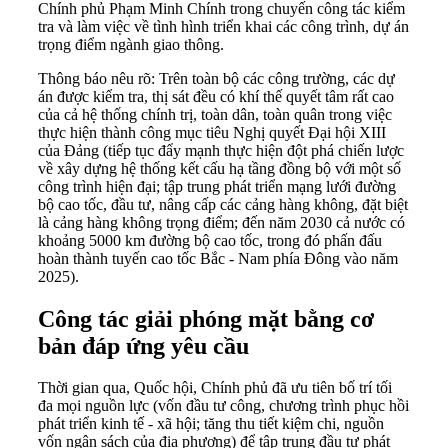
Chính phủ Phạm Minh Chính trong chuyến công tác kiểm
tra và làm việc về tình hình triển khai các công trình, dự án
trọng điểm ngành giao thông.
Thông báo nêu rõ: Trên toàn bộ các công trường, các dự
án được kiểm tra, thị sát đều có khí thế quyết tâm rất cao
của cả hệ thống chính trị, toàn dân, toàn quân trong việc
thực hiện thành công mục tiêu Nghị quyết Đại hội XIII
của Đảng (tiếp tục đẩy mạnh thực hiện đột phá chiến lược
về xây dựng hệ thống kết cấu hạ tầng đồng bộ với một số
công trình hiện đại; tập trung phát triển mạng lưới đường
bộ cao tốc, đầu tư, nâng cấp các cảng hàng không, đặt biệt
là cảng hàng không trọng điểm; đến năm 2030 cả nước có
khoảng 5000 km đường bộ cao tốc, trong đó phấn đấu
hoàn thành tuyến cao tốc Bắc - Nam phía Đông vào năm
2025).
Công tác giải phóng mặt bằng cơ
bản đáp ứng yêu cầu
Thời gian qua, Quốc hội, Chính phủ đã ưu tiên bố trí tối
đa mọi nguồn lực (vốn đầu tư công, chương trình phục hồi
phát triển kinh tế - xã hội; tăng thu tiết kiệm chi, nguồn
vốn ngân sách của địa phương) để tập trung đầu tư phát