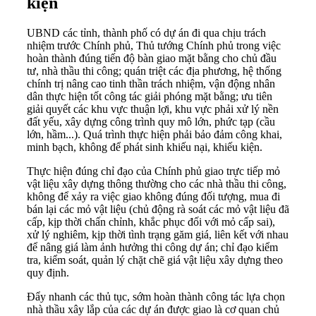
kiện
UBND các tỉnh, thành phố có dự án đi qua chịu trách
nhiệm trước Chính phủ, Thủ tướng Chính phủ trong việc
hoàn thành đúng tiến độ bàn giao mặt bằng cho chủ đầu
tư, nhà thầu thi công; quán triệt các địa phương, hệ thống
chính trị nâng cao tinh thần trách nhiệm, vận động nhân
dân thực hiện tốt công tác giải phóng mặt bằng; ưu tiên
giải quyết các khu vực thuận lợi, khu vực phải xử lý nền
đất yếu, xây dựng công trình quy mô lớn, phức tạp (cầu
lớn, hầm...). Quá trình thực hiện phải bảo đảm công khai,
minh bạch, không để phát sinh khiếu nại, khiếu kiện.
Thực hiện đúng chỉ đạo của Chính phủ giao trực tiếp mỏ
vật liệu xây dựng thông thường cho các nhà thầu thi công,
không để xảy ra việc giao không đúng đối tượng, mua đi
bán lại các mỏ vật liệu (chủ động rà soát các mỏ vật liệu đã
cấp, kịp thời chấn chỉnh, khắc phục đối với mỏ cấp sai),
xử lý nghiêm, kịp thời tình trạng găm giá, liên kết với nhau
để nâng giá làm ảnh hưởng thi công dự án; chỉ đạo kiểm
tra, kiểm soát, quản lý chặt chẽ giá vật liệu xây dựng theo
quy định.
Đẩy nhanh các thủ tục, sớm hoàn thành công tác lựa chọn
nhà thầu xây lắp của các dự án được giao là cơ quan chủ