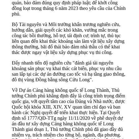
quản, bảo đảm đúng quy định pháp luật; để khởi công
đồng loạt trong tháng 6 năm 2023 theo yêu cầu của Chính
phủ.
Bộ Tài nguyên và Môi trường khẩn trương nghiên cứu,
hướng dẫn, giải quyết các khó khăn, vướng mắc trong
công tác bồi thường, hỗ trợ, tái định cư; trình tự, thủ tục
liên quan đến khai thác khoáng sản làm vật liệu xây dựng
thông thường, bãi đổ thải bảo đảm nhà thầu có thể khai
thác được ngay vật liệu xây dựng phục vụ thi công.
Đẩy nhanh tiến độ nghiên cứu "đánh giá tài nguyên
khoáng sản phục vụ khai thác cát biển, phục vụ nhu cầu
san lấp tại các dự án đường cao tốc và hạ tầng giao thông,
đô thị vùng Đồng bằng sông Cửu Long".
Về Dự án Cảng hàng không quốc tế Long Thành, Thủ
tướng Chính phủ khẳng định đây là công trình trọng điểm
quốc gia, với quyết tâm cao của Đảng và Nhà nước, được
Quốc hội khóa XIII, XIV, XV quan tâm chỉ đạo và ban
hành các Nghị quyết để triển khai thực hiện. Tại Quyết
định số
1777/QĐ-TTg
ngày 11/11/2020 về phê duyệt dự
án đầu tư xây dựng Cảng hàng không quốc tế Long
Thành giai đoạn 1, Thủ tướng Chính phủ đã giao đầy đủ
nhiệm vụ, trách nhiệm cho từng bộ, ngành, địa phương.