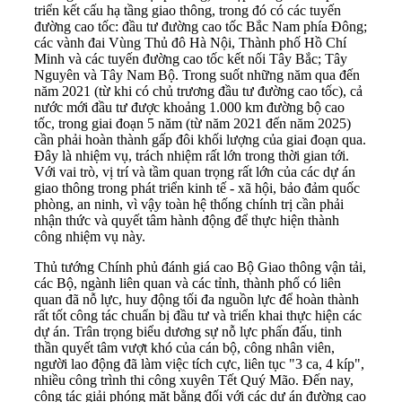
triển kết cấu hạ tầng giao thông, trong đó có các tuyến
đường cao tốc: đầu tư đường cao tốc Bắc Nam phía Đông;
các vành đai Vùng Thủ đô Hà Nội, Thành phố Hồ Chí
Minh và các tuyến đường cao tốc kết nối Tây Bắc; Tây
Nguyên và Tây Nam Bộ. Trong suốt những năm qua đến
năm 2021 (từ khi có chủ trương đầu tư đường cao tốc), cả
nước mới đầu tư được khoảng 1.000 km đường bộ cao
tốc, trong giai đoạn 5 năm (từ năm 2021 đến năm 2025)
cần phải hoàn thành gấp đôi khối lượng của giai đoạn qua.
Đây là nhiệm vụ, trách nhiệm rất lớn trong thời gian tới.
Với vai trò, vị trí và tầm quan trọng rất lớn của các dự án
giao thông trong phát triển kinh tế - xã hội, bảo đảm quốc
phòng, an ninh, vì vậy toàn hệ thống chính trị cần phải
nhận thức và quyết tâm hành động để thực hiện thành
công nhiệm vụ này.
Thủ tướng Chính phủ đánh giá cao Bộ Giao thông vận tải,
các Bộ, ngành liên quan và các tỉnh, thành phố có liên
quan đã nỗ lực, huy động tối đa nguồn lực để hoàn thành
rất tốt công tác chuẩn bị đầu tư và triển khai thực hiện các
dự án. Trân trọng biểu dương sự nỗ lực phấn đấu, tinh
thần quyết tâm vượt khó của cán bộ, công nhân viên,
người lao động đã làm việc tích cực, liên tục "3 ca, 4 kíp",
nhiều công trình thi công xuyên Tết Quý Mão. Đến nay,
công tác giải phóng mặt bằng đối với các dự án đường cao