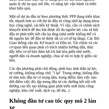
quản lý dự án quy mô lớn, có năng lực vận hành và triển
khai hiệu quả.
Một số dự án đầu tư theo phương thức PPP đang triển khai
tốt, nhanh hơn so với dự án đầu tư công nhờ áp dụng khoa
học công nghệ, cải tiến kỹ thuật. Vì vậy, cần có chính sách
khuyến khích để thu hút được tối đa nguồn lực của xã hội
đầu tư phát triển kết cấu hạ tầng (nhà nước không thể có
đủ nguồn lực để đầu tư được tất cả cơ sở hạ tầng). Các Bộ:
Giao thông vận tải, Kế hoạch và Đầu tư, Tài chính và các
cơ quan liên quan phải có trách nhiệm hướng dẫn, thúc
đẩy trên cơ sở bảo đảm lợi ích hài hòa giữa nhà nước,
người dân và doanh nghiệp, chia sẻ rủi ro hợp lý giữa các
bên.
Các địa phương phải chủ động, phát huy tinh thần tự lực,
tự cường, không trông chờ, "ỉ lại" Trung ương; không đầu
tư dàn trải; đầu tư có trọng tâm, trọng điểm; làm việc nào
dứt điểm việc đó; tập trung đầu tư các đường kết nối với
đường cao tốc tạo không gian phát triển mới (khu công
nghiệp, khu chế xuất, dịch vụ, đô thị...)
Không đầu tư cao tốc quy mô 2 làn
xe