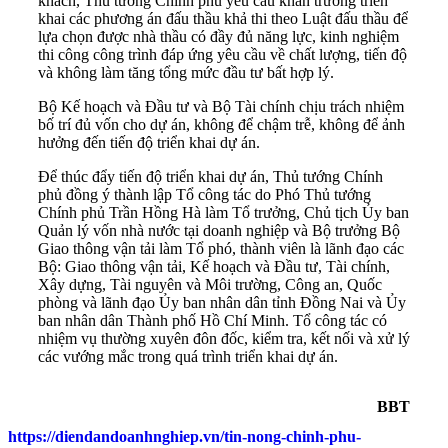
khách, Thủ tướng Chính phủ yêu cầu khẩn trương triển
khai các phương án đấu thầu khả thi theo Luật đấu thầu để
lựa chọn được nhà thầu có đầy đủ năng lực, kinh nghiệm
thi công công trình đáp ứng yêu cầu về chất lượng, tiến độ
và không làm tăng tổng mức đầu tư bất hợp lý.
Bộ Kế hoạch và Đầu tư và Bộ Tài chính chịu trách nhiệm
bố trí đủ vốn cho dự án, không để chậm trễ, không để ảnh
hưởng đến tiến độ triển khai dự án.
Để thúc đẩy tiến độ triển khai dự án, Thủ tướng Chính
phủ đồng ý thành lập Tổ công tác do Phó Thủ tướng
Chính phủ Trần Hồng Hà làm Tổ trưởng, Chủ tịch Ủy ban
Quản lý vốn nhà nước tại doanh nghiệp và Bộ trưởng Bộ
Giao thông vận tải làm Tổ phó, thành viên là lãnh đạo các
Bộ: Giao thông vận tải, Kế hoạch và Đầu tư, Tài chính,
Xây dựng, Tài nguyên và Môi trường, Công an, Quốc
phòng và lãnh đạo Ủy ban nhân dân tỉnh Đồng Nai và Ủy
ban nhân dân Thành phố Hồ Chí Minh. Tổ công tác có
nhiệm vụ thường xuyên đôn đốc, kiểm tra, kết nối và xử lý
các vướng mắc trong quá trình triển khai dự án.
BBT
https://diendandoanhnghiep.vn/tin-nong-chinh-phu-