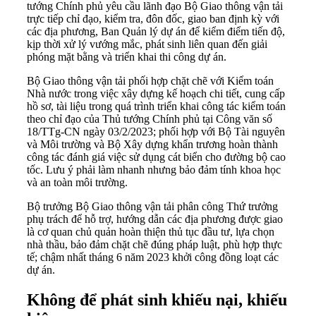
tướng Chính phủ yêu cầu lãnh đạo Bộ Giao thông vận tải
trực tiếp chỉ đạo, kiểm tra, đôn đốc, giao ban định kỳ với
các địa phương, Ban Quản lý dự án để kiểm điểm tiến độ,
kịp thời xử lý vướng mắc, phát sinh liên quan đến giải
phóng mặt bằng và triển khai thi công dự án.
Bộ Giao thông vận tải phối hợp chặt chẽ với Kiểm toán
Nhà nước trong việc xây dựng kế hoạch chi tiết, cung cấp
hồ sơ, tài liệu trong quá trình triển khai công tác kiểm toán
theo chỉ đạo của Thủ tướng Chính phủ tại Công văn số
18/TTg-CN ngày 03/2/2023; phối hợp với Bộ Tài nguyên
và Môi trường và Bộ Xây dựng khẩn trương hoàn thành
công tác đánh giá việc sử dụng cát biển cho đường bộ cao
tốc. Lưu ý phải làm nhanh nhưng bảo đảm tính khoa học
và an toàn môi trường.
Bộ trưởng Bộ Giao thông vận tải phân công Thứ trưởng
phụ trách để hỗ trợ, hướng dẫn các địa phương được giao
là cơ quan chủ quản hoàn thiện thủ tục đầu tư, lựa chọn
nhà thầu, bảo đảm chặt chẽ đúng pháp luật, phù hợp thực
tế; chậm nhất tháng 6 năm 2023 khởi công đồng loạt các
dự án.
Không để phát sinh khiếu nại, khiếu