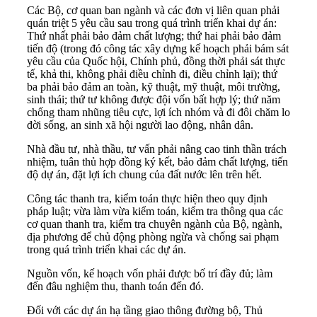
Các Bộ, cơ quan ban ngành và các đơn vị liên quan phải
quán triệt 5 yêu cầu sau trong quá trình triển khai dự án:
Thứ nhất phải bảo đảm chất lượng; thứ hai phải bảo đảm
tiến độ (trong đó công tác xây dựng kế hoạch phải bám sát
yêu cầu của Quốc hội, Chính phủ, đồng thời phải sát thực
tế, khả thi, không phải điều chỉnh đi, điều chỉnh lại); thứ
ba phải bảo đảm an toàn, kỹ thuật, mỹ thuật, môi trường,
sinh thái; thứ tư không được đội vốn bất hợp lý; thứ năm
chống tham nhũng tiêu cực, lợi ích nhóm và đi đôi chăm lo
đời sống, an sinh xã hội người lao động, nhân dân.
Nhà đầu tư, nhà thầu, tư vấn phải nâng cao tinh thần trách
nhiệm, tuân thủ hợp đồng ký kết, bảo đảm chất lượng, tiến
độ dự án, đặt lợi ích chung của đất nước lên trên hết.
Công tác thanh tra, kiểm toán thực hiện theo quy định
pháp luật; vừa làm vừa kiểm toán, kiểm tra thông qua các
cơ quan thanh tra, kiểm tra chuyên ngành của Bộ, ngành,
địa phương để chủ động phòng ngừa và chống sai phạm
trong quá trình triển khai các dự án.
Nguồn vốn, kế hoạch vốn phải được bố trí đầy đủ; làm
đến đâu nghiệm thu, thanh toán đến đó.
Đối với các dự án hạ tầng giao thông đường bộ, Thủ