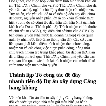
Đồng thời, các cuộc họp kiểm điểm tình hình triển khai dự
án, Thủ tướng Chính phủ và Phó Thủ tướng Chính phủ đã
yêu cầu các bộ, ngành chủ động thực hiện các nhiệm vụ.
Tuy nhiên, các yêu cầu đề ra về tiến độ đến nay đều chưa
đạt được, nguyên nhân phần lớn là do khâu tổ chức thực
hiện (trong đó có công tác đấu thầu gói thầu Nhà ga hành
khách của Dự án Thành phần 3). Trách nhiệm chính thuộc
về chủ đầu tư (ACV), đại diện chủ sở hữu của ACV (Ủy
ban quản lý vốn Nhà nước tại doanh nghiệp) và cơ quan
quản lý nhà nước (Bộ Giao thông vận tải). Các cơ quan
liên quan phải kiểm điểm trách nhiệm theo chức năng,
nhiệm vụ và các công việc được phân công, đồng thời
chịu trách nhiệm tập trung khắc phục, bù đắp lại thời gian
đã bị lãng phí trôi qua. Thủ tướng Chính phủ yêu cầu các
cơ quan liên quan xác định lại trách nhiệm của mình để tổ
chức thực hiện theo thẩm quyền.
Thành lập Tổ công tác để đẩy
nhanh tiến độ Dự án xây dựng Cảng
hàng không
Về triển khai Dự án đầu tư xây dựng Cảng hàng không,
đối với việc lựa chọn nhà thầu gói thầu Nhà ga hành