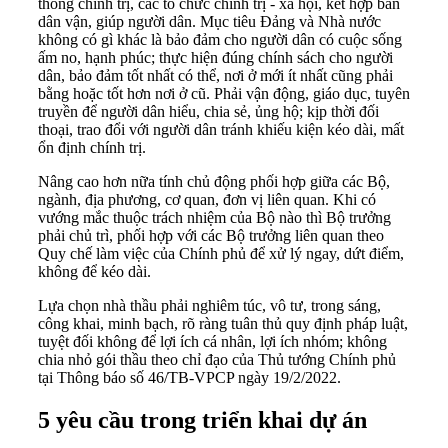
thống chính trị, các tổ chức chính trị - xã hội, kết hợp ban
dân vận, giúp người dân. Mục tiêu Đảng và Nhà nước
không có gì khác là bảo đảm cho người dân có cuộc sống
ấm no, hạnh phúc; thực hiện đúng chính sách cho người
dân, bảo đảm tốt nhất có thể, nơi ở mới ít nhất cũng phải
bằng hoặc tốt hơn nơi ở cũ. Phải vận động, giáo dục, tuyên
truyền để người dân hiểu, chia sẻ, ủng hộ; kịp thời đối
thoại, trao đổi với người dân tránh khiếu kiện kéo dài, mất
ổn định chính trị.
Nâng cao hơn nữa tính chủ động phối hợp giữa các Bộ,
ngành, địa phương, cơ quan, đơn vị liên quan. Khi có
vướng mắc thuộc trách nhiệm của Bộ nào thì Bộ trưởng
phải chủ trì, phối hợp với các Bộ trưởng liên quan theo
Quy chế làm việc của Chính phủ để xử lý ngay, dứt điểm,
không để kéo dài.
Lựa chọn nhà thầu phải nghiêm túc, vô tư, trong sáng,
công khai, minh bạch, rõ ràng tuân thủ quy định pháp luật,
tuyệt đối không để lợi ích cá nhân, lợi ích nhóm; không
chia nhỏ gói thầu theo chỉ đạo của Thủ tướng Chính phủ
tại Thông báo số 46/TB-VPCP ngày 19/2/2022.
5 yêu cầu trong triển khai dự án