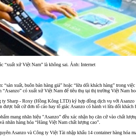
 “xuất xứ Việt Nam” là không sai. Ảnh: Internet
ồm: “sản xuất, buôn bán hàng giả” hoặc “lừa dối khách hàng” trong việ
n “
Asanzo
” có xuất xứ Việt Nam để tiêu thụ tại thị trường Việt Nam h
 ty Sharp - Roxy (Hồng Kông LTD) ký hợp đồng dịch vụ với Asanzo v
được bất cứ đơn tố cáo hay tố giác Asanzo có hành vi lừa dối khách
sản phẩm mang nhãn hiệu "Asanzo” đều xác nhận họ căn cứ vào chất lượ
 và nhãn hàng hóa “Hàng Việt Nam chất lượng cao”.
yên Asanzo và Công ty Việt Tài nhập khẩu 14 container hàng hóa ma