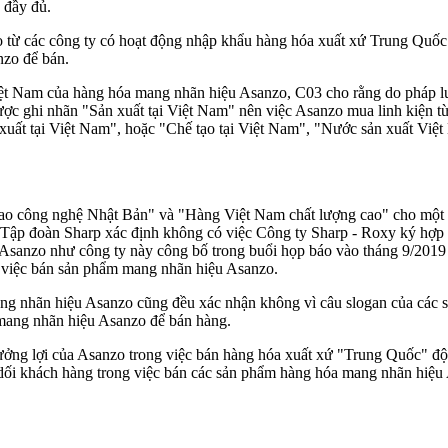
 đầy đủ.
ừ các công ty có hoạt động nhập khẩu hàng hóa xuất xứ Trung Quốc h
nzo để bán.
iệt Nam của hàng hóa mang nhãn hiệu Asanzo, C03 cho rằng do pháp luậ
ợc ghi nhãn "Sản xuất tại Việt Nam" nên việc Asanzo mua linh kiện từ 
n xuất tại Việt Nam", hoặc "Chế tạo tại Việt Nam", "Nước sản xuất Vi
cao công nghệ Nhật Bản" và "Hàng Việt Nam chất lượng cao" cho một s
dù Tập đoàn Sharp xác định không có việc Công ty Sharp - Roxy ký hợ
y Asanzo như công ty này công bố trong buổi họp báo vào tháng 9/201
g việc bán sản phẩm mang nhãn hiệu Asanzo.
mang nhãn hiệu Asanzo cũng đều xác nhận không vì câu slogan của các 
 mang nhãn hiệu Asanzo để bán hàng.
ởng lợi của Asanzo trong việc bán hàng hóa xuất xứ "Trung Quốc" đội
 dối khách hàng trong việc bán các sản phẩm hàng hóa mang nhãn hiệu