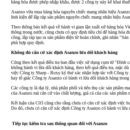
hàng hóa được phép nhập khẩu, được 2 công ty này kê khai thuế
Asanzo vừa mua hàng hóa nguyên chiếc mang nhãn hiệu Asanzo t
linh kiện để lắp ráp sản phẩm nguyên chiếc mang nhãn hiệu Asa
Theo thông báo kết quả về hành vi gian lận xuất xứ hàng hóa V
thông trong nước, cũng chưa có quy định tiêu chí để hàng hóa đư
công, lắp ráp tạo ra sản phẩm điện tử hoàn chỉnh, ghi nhãn "Sả
phù hợp quy định.
Không đủ căn cứ xác định Asanzo lừa dối khách hàng
Cũng theo kết quả điều tra ban đầu việc sử dụng cụm từ "Đỉnh 
không hành vi lừa dối khách hàng, theo kết quả điều tra, mặc 
việc Công ty Sharp - Roxy ký thư xác nhận hợp tác với Công t
hay tố giác Công ty Asanzo có hành vi lừa dối khách hàng tron
Các công ty là đại lý, nhà phân phối và tiêu thụ các sản phẩm 
của Asanzo mà căn cứ vào chất lượng, giá cả của các sản phẩm
Kết luận của C03 cũng cho rằng chưa có căn cứ xác định việc hư
Do đó, chưa có căn cứ xác định Công ty Asanzo có hành vi lừa
Tiếp tục kiểm tra sau thông quan đối với Asanzo