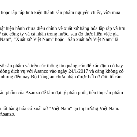
oặc lắp ráp linh kiện thành sản phẩm nguyên chiếc, vừa mua
t hiện hành chưa điều chỉnh về xuất xứ hàng hóa lắp ráp và lưu
các công ty và cá nhân trong nước, sau đó thực hiện việc gia
ệt Nam", "Xuất xứ Việt Nam" hoặc "Sản xuất bởi Việt Nam" là
ố sản phẩm và trên các thông tin quảng cáo để xác định có hay
p đồng dịch vụ với Asanzo vào ngày 24/1/2017 và càng không có
9 nhưng đến nay Bộ Công an chưa nhận được bất cứ đơn tố cáo
sản phẩm của Asanzo để làm đại lý phân phối, tiêu thụ sản phẩm
 lốt hàng hóa có xuất xứ "Việt Nam" tại thị trường Việt Nam.
 Asanzo.