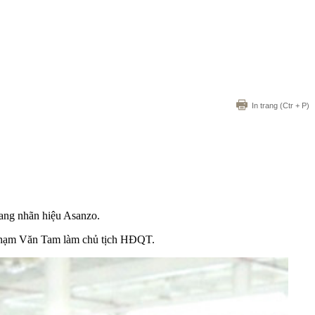
In trang
(Ctr + P)
mang nhãn hiệu Asanzo.
g Phạm Văn Tam làm chủ tịch HĐQT.