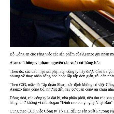
Bộ Công an cho rằng việc các sản phẩm của Asanzo ghi nhãn mác
Asanzo không vi phạm nguyên tắc xuất xứ hàng hóa
Theo đó, các dấu hiệu sai phạm tại công ty này được điều tra g
nhưng về thay nhãn hàng hóa hoặc lắp ráp đơn giản, rồi dán nhã
Theo C03, mặc dù Tập đoàn Sharp xác định không có việc Công
Asanzo từng công bố, nhưng đến nay cơ quan công an chưa nhận 
Đồng thời, các công ty là đại lý, nhà phân phối, tiêu thụ các 
hàng, chứ không vì câu slogan “Đỉnh cao công nghệ Nhật Bản"
Cũng theo C03, việc Công ty TNHH đầu tư sản xuất Phương Ngu