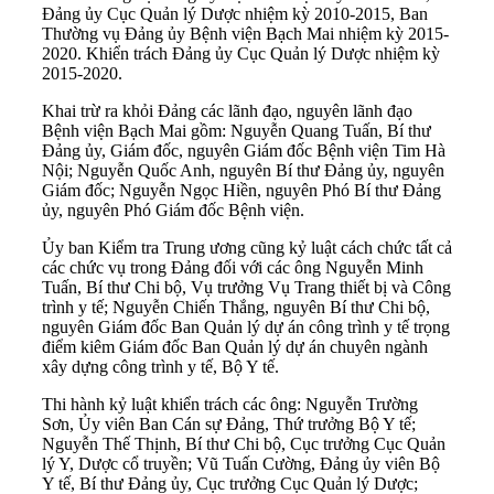
Đảng ủy Cục Quản lý Dược nhiệm kỳ 2010-2015, Ban
Thường vụ Đảng ủy Bệnh viện Bạch Mai nhiệm kỳ 2015-
2020. Khiển trách Đảng ủy Cục Quản lý Dược nhiệm kỳ
2015-2020.
Khai trừ ra khỏi Đảng các lãnh đạo, nguyên lãnh đạo
Bệnh viện Bạch Mai gồm: Nguyễn Quang Tuấn, Bí thư
Đảng ủy, Giám đốc, nguyên Giám đốc Bệnh viện Tim Hà
Nội; Nguyễn Quốc Anh, nguyên Bí thư Đảng ủy, nguyên
Giám đốc; Nguyễn Ngọc Hiền, nguyên Phó Bí thư Đảng
ủy, nguyên Phó Giám đốc Bệnh viện.
Ủy ban Kiểm tra Trung ương cũng kỷ luật cách chức tất cả
các chức vụ trong Đảng đối với các ông Nguyễn Minh
Tuấn, Bí thư Chi bộ, Vụ trưởng Vụ Trang thiết bị và Công
trình y tế; Nguyễn Chiến Thắng, nguyên Bí thư Chi bộ,
nguyên Giám đốc Ban Quản lý dự án công trình y tế trọng
điểm kiêm Giám đốc Ban Quản lý dự án chuyên ngành
xây dựng công trình y tế, Bộ Y tế.
Thi hành kỷ luật khiển trách các ông: Nguyễn Trường
Sơn, Ủy viên Ban Cán sự Đảng, Thứ trưởng Bộ Y tế;
Nguyễn Thế Thịnh, Bí thư Chi bộ, Cục trưởng Cục Quản
lý Y, Dược cổ truyền; Vũ Tuấn Cường, Đảng ủy viên Bộ
Y tế, Bí thư Đảng ủy, Cục trưởng Cục Quản lý Dược;