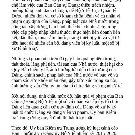
chế làm việc của Ban Cán sự Đảng; thiếu trách nhiệm,
buông lỏng lãnh đạo, chỉ đạo, để Bộ Y tế,
Cục Quản lý
Dược
, nhiều đơn vị, cơ sở khám chữa bệnh và cá nhân vi
phạm quy định của Đảng, pháp luật của Nhà nước trong
công tác xây dựng, ban hành thể chế, chính sách; trong
việc cấp phép nhập khẩu thuốc, thực hiện liên doanh liên
kết, đấu thầu, mua sắm thuốc, trang thiết bị y tế và vật tư
tiêu hao; để nhiều cán bộ, đảng viên bị kỷ luật, một số bị
xử lý hình sự.
Những vi phạm nêu trên đã gây hậu quả nghiêm trọng,
thất thoát, lãng phí tiền, tài sản của Nhà nước, thiệt hại cho
Quỹ Bảo hiểm y tế, ảnh hưởng lớn đến chủ trương của
Đảng, chính sách, pháp luật của Nhà nước về bảo vệ và
chăm sóc sức khỏe nhân dân, gây bức xúc trong xã hội,
ảnh hưởng xấu đến uy tín của tổ chức đảng và ngành Y tế.
Xét nội dung, tính chất, mức độ, hậu quả vi phạm của Ban
Cán sự Đảng Bộ Y tế, một số cá nhân và cấp ủy, tổ chức
Đảng liên quan; căn cứ quy định của Đảng về xử lý kỷ
luật tổ chức Đảng và đảng viên vi phạm, Ủy ban Kiểm
tra Trung ương quyết định thi hành kỷ luật.
Theo đó, Ủy ban Kiểm tra Trung ương kỷ luật cảnh cáo
Ban Thường vụ Đảng ủy Bộ Y tế nhiệm kỳ 2015-2020,