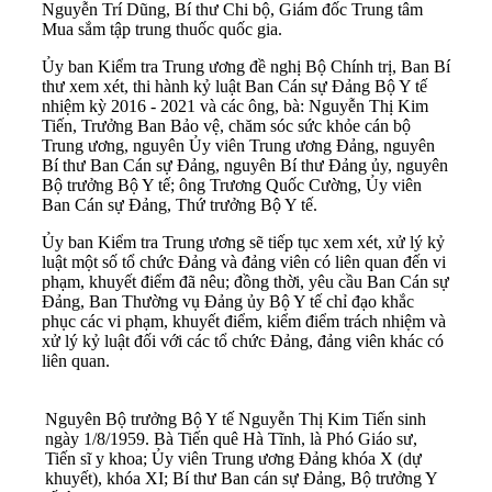
Nguyễn Trí Dũng, Bí thư Chi bộ, Giám đốc Trung tâm
Mua sắm tập trung thuốc quốc gia.
Ủy ban Kiểm tra Trung ương đề nghị Bộ Chính trị, Ban Bí
thư xem xét, thi hành kỷ luật Ban Cán sự Đảng Bộ Y tế
nhiệm kỳ 2016 - 2021 và các ông, bà: Nguyễn Thị Kim
Tiến, Trưởng Ban Bảo vệ, chăm sóc sức khỏe cán bộ
Trung ương, nguyên Ủy viên Trung ương Đảng, nguyên
Bí thư Ban Cán sự Đảng, nguyên Bí thư Đảng ủy, nguyên
Bộ trưởng Bộ Y tế; ông Trương Quốc Cường, Ủy viên
Ban Cán sự Đảng, Thứ trưởng Bộ Y tế.
Ủy ban Kiểm tra Trung ương sẽ tiếp tục xem xét, xử lý kỷ
luật một số tổ chức Đảng và đảng viên có liên quan đến vi
phạm, khuyết điểm đã nêu; đồng thời, yêu cầu Ban Cán sự
Đảng, Ban Thường vụ Đảng ủy Bộ Y tế chỉ đạo khắc
phục các vi phạm, khuyết điểm, kiểm điểm trách nhiệm và
xử lý kỷ luật đối với các tổ chức Đảng, đảng viên khác có
liên quan.
Nguyên Bộ trưởng Bộ Y tế Nguyễn Thị Kim Tiến sinh
ngày 1/8/1959. Bà Tiến quê Hà Tĩnh, là Phó Giáo sư,
Tiến sĩ y khoa; Ủy viên Trung ương Đảng khóa X (dự
khuyết), khóa XI; Bí thư Ban cán sự Đảng, Bộ trưởng Y