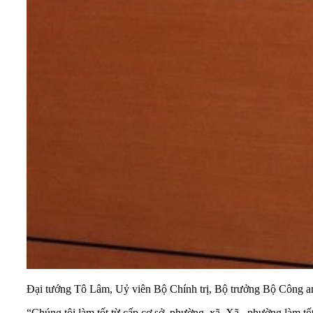
Đại tướng Tô Lâm, Uỷ viên Bộ Chính trị, Bộ trưởng Bộ Công a
“Chúng tôi làm tốt từ cấp cơ sở, phường, xã. Xã , phường làm tốt 