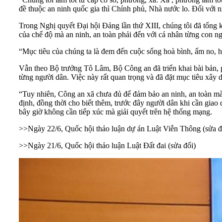
đề thuộc an ninh quốc gia thì Chính phủ, Nhà nước lo. Đối với 
Trong Nghị quyết Đại hội Đảng lần thứ XIII, chúng tôi đã tổng k
của chế độ mà an ninh, an toàn phải đến với cá nhân từng con ng
“Mục tiêu của chúng ta là đem đến cuộc sống hoà bình, ấm no, h
Vẫn theo Bộ trưởng Tô Lâm, Bộ Công an đã triển khai bài bản, p
từng người dân. Việc này rất quan trọng và đã đặt mục tiêu xâ
“Tuy nhiên, Công an xã chưa đủ để đảm bảo an ninh, an toàn m
định, đồng thời cho biết thêm, trước đây người dân khi cần giao 
bây giờ không cần tiếp xúc mà giải quyết trên hệ thống mạng.
>>
Ngày 22/6, Quốc hội thảo luận dự án Luật Viễn Thông (sửa đ
>>
Ngày 21/6, Quốc hội thảo luận Luật Đất đai (sửa đổi)