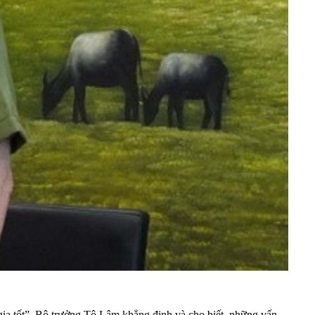
ốc gia tốt”, Bộ trưởng Tô Lâm khẳng định và cho biết, những vấn