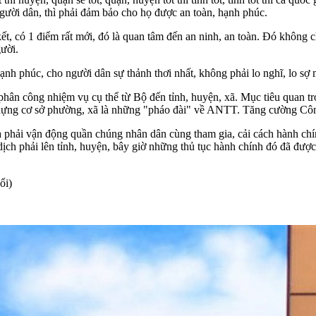
người dân, thì phải đảm bảo cho họ được an toàn, hạnh phúc.
ết, có 1 điểm rất mới, đó là quan tâm đến an ninh, an toàn. Đó không c
ười.
ạnh phúc, cho người dân sự thảnh thơi nhất, không phải lo nghĩ, lo s
hân công nhiệm vụ cụ thể từ Bộ đến tỉnh, huyện, xã. Mục tiêu quan trọ
y dựng cơ sở phường, xã là những "pháo đài" về ANTT. Tăng cường Côn
à phải vận động quần chúng nhân dân cùng tham gia, cải cách hành ch
dịch phải lên tỉnh, huyện, bây giờ những thủ tục hành chính đó đã được
ổi)