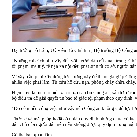
Đại tướng Tô Lâm, Uỷ viên Bộ Chính trị, Bộ trưởng Bộ Công an 
“Những cải cách như vậy đến với người dân rất quan trọng. Chú
tội phạm, ma tuý, tệ nạn xã hội đều phát sinh từ cơ sở, người dâ
Vì vậy, cần phải xây dựng lực lượng này để tham gia giúp Công a
nhiều việc phải làm. Từ cứu hộ cứu nạn, phòng cháy chữa cháy, 
Hiện nay đã bố trí ở mỗi xã có 5-6 cán bộ Công an, sắp tới ở các
bộ điều tra để giải quyết tin báo tố giác tội phạm theo quy định,
“Do có nhiều công việc như vậy nên Công an không c đủ lực lượ
Thực tế về mặt pháp lý đã có nhiều quy định nhưng chưa có luật
dân chủ của người dân nên nếu không được quy định trong luật t
Có thể bạn quan tâm