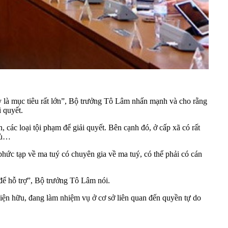
 là mục tiêu rất lớn”, Bộ trưởng Tô Lâm nhấn mạnh và cho rằng
i quyết.
các loại tội phạm để giải quyết. Bên cạnh đó, ở cấp xã có rất
 tù…
 phức tạp về ma tuý có chuyên gia về ma tuý, có thể phải có cán
để hỗ trợ”, Bộ trưởng Tô Lâm nói.
hiện hữu, đang làm nhiệm vụ ở cơ sở liên quan đến quyền tự do