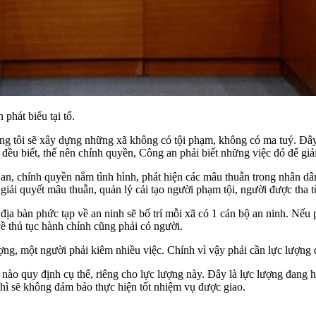
phát biểu tại tổ.
ng tôi sẽ xây dựng những xã không có tội phạm, không có ma tuý. Đây
n đều biết, thế nên chính quyền, Công an phải biết những việc đó để giả
n, chính quyền nắm tình hình, phát hiện các mâu thuẫn trong nhân dân, 
giải quyết mâu thuẫn, quản lý cải tạo người phạm tội, người được tha
 địa bàn phức tạp về an ninh sẽ bố trí mỗi xã có 1 cán bộ an ninh. Nếu
 về thủ tục hành chính cũng phải có người.
ng, một người phải kiêm nhiều việc. Chính vì vậy phải cần lực lượng 
 nào quy định cụ thể, riêng cho lực lượng này. Đây là lực lượng đang 
hì sẽ không đảm bảo thực hiện tốt nhiệm vụ được giao.