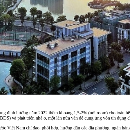
ụng định hướng năm 2022 thêm khoảng 1,5-2% (nới room) cho toàn hệ t
ĐS) và phát triển nhà ở, một lần nữa vấn đề cung ứng vốn tín dụng ch
ớc Việt Nam chỉ đạo, phối hợp, hướng dẫn các địa phương, ngân hàng 