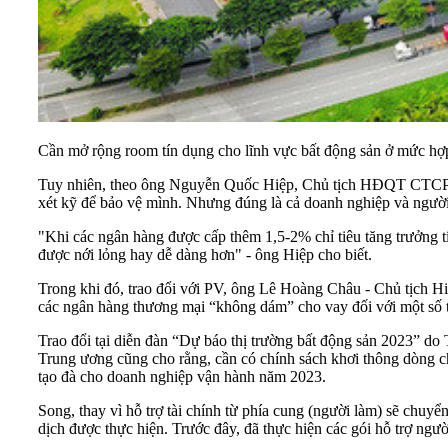
Cần mở rộng room tín dụng cho lĩnh vực bất động sản ở mức hợ
Tuy nhiên, theo ông Nguyễn Quốc Hiệp, Chủ tịch HĐQT CTCP Đầu
xét kỹ để bảo vệ mình. Nhưng đúng là cả doanh nghiệp và người
"Khi các ngân hàng được cấp thêm 1,5-2% chỉ tiêu tăng trưởng t
được nới lỏng hay dễ dàng hơn" - ông Hiệp cho biết.
Trong khi đó, trao đổi với PV, ông Lê Hoàng Châu - Chủ tịch 
các ngân hàng thương mại “không dám” cho vay đối với một số 
Trao đổi tại diễn đàn “Dự báo thị trường bất động sản 2023” do
Trung ương cũng cho rằng, cần có chính sách khơi thông dòng c
tạo đà cho
doanh nghiệp
vận hành năm 2023.
Song, thay vì hỗ trợ tài chính từ phía cung (người làm) sẽ chuy
dịch được thực hiện. Trước đây, đã thực hiện các gói hỗ trợ ngườ