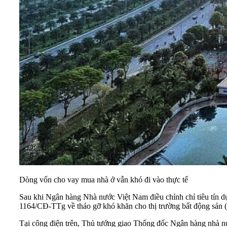
Dòng vốn cho vay mua nhà ở vẫn khó đi vào thực tế
Sau khi Ngân hàng Nhà nước Việt Nam điều chỉnh chỉ tiêu tín d
1164/CĐ-TTg về tháo gỡ khó khăn cho thị trường bất động sản (B
Tại công điện trên, Thủ tướng giao Thống đốc Ngân hàng nhà nư