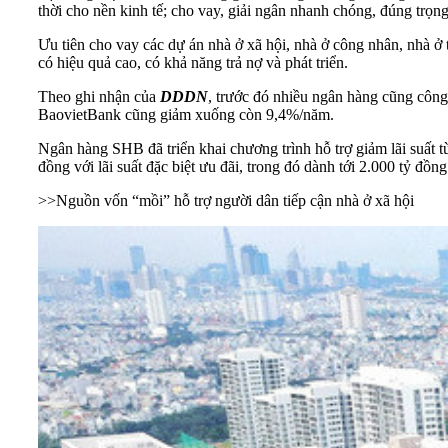
thời cho nền kinh tế; cho vay, giải ngân nhanh chóng, đúng trọn
Ưu tiên cho vay các dự án
nhà ở xã hội
, nhà ở công nhân, nhà ở 
có hiệu quả cao, có khả năng trả nợ và phát triển.
Theo ghi nhận của
DDDN
, trước đó nhiều ngân hàng cũng công 
BaovietBank cũng giảm xuống còn 9,4%/năm.
Ngân hàng SHB đã triển khai chương trình hỗ trợ giảm lãi suất 
đồng với lãi suất đặc biệt ưu đãi, trong đó dành tới 2.000 tỷ đồng
>>
Nguồn vốn “mồi” hỗ trợ người dân tiếp cận nhà ở xã hội