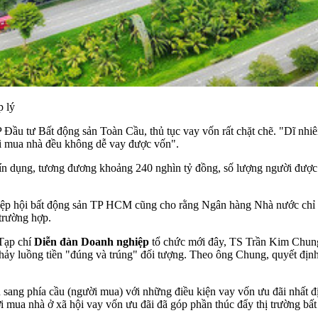
p lý
 tư Bất động sản Toàn Cầu, thủ tục vay vốn rất chặt chẽ. "Dĩ nhiên 
 mua nhà đều không dễ vay được vốn".
ín dụng, tương đương khoảng 240 nghìn tỷ đồng, số lượng người được 
Hiệp hội bất động sản TP HCM cũng cho rằng Ngân hàng Nhà nước chỉ
trường hợp.
 Tạp chí
Diễn đàn Doanh nghiệp
tổ chức mới đây, TS Trần Kim Chung
hảy luồng tiền "đúng và trúng" đối tượng. Theo ông Chung, quyết địn
ển sang phía cầu (người mua) với những điều kiện vay vốn ưu đãi nhất 
i mua nhà ở xã hội vay vốn ưu đãi đã góp phần thúc đẩy thị trường bất 