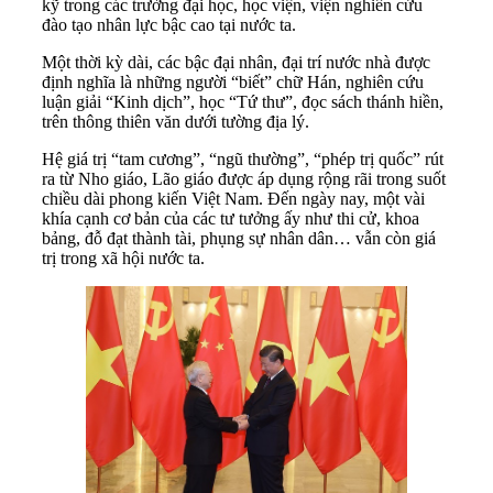
kỹ trong các trường đại học, học viện, viện nghiên cứu
đào tạo nhân lực bậc cao tại nước ta.
Một thời kỳ dài, các bậc đại nhân, đại trí nước nhà được
định nghĩa là những người “biết” chữ Hán, nghiên cứu
luận giải “Kinh dịch”, học “Tứ thư”, đọc sách thánh hiền,
trên thông thiên văn dưới tường địa lý.
Hệ giá trị “tam cương”, “ngũ thường”, “phép trị quốc” rút
ra từ Nho giáo, Lão giáo được áp dụng rộng rãi trong suốt
chiều dài phong kiến Việt Nam. Đến ngày nay, một vài
khía cạnh cơ bản của các tư tưởng ấy như thi cử, khoa
bảng, đỗ đạt thành tài, phụng sự nhân dân… vẫn còn giá
trị trong xã hội nước ta.