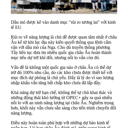
Dầu mỏ được kê vào danh mục "rủi ro tương lai" với kinh
tế EU
Rủi ro về năng lượng là chủ đề được quan tâm nhất ở châu
Âu kể từ khi lục địa này kiên quyết thông qua lệnh cấm
vận với dầu mỏ của Nga. Cho dù truyền thông phương
Tây liên tục đưa tin nhiều quốc gia châu Âu hoàn thành
mục tiêu dự trữ khí đốt, nhưng nỗi lo vẫn còn đó.
Vấn đề là không một quốc gia nào ở châu Âu có thể dự
trữ đủ 100% nhu cầu, do các kho chưa được thiết kế với
mục đích dự phòng là chủ yếu. Đây là lý do vì sao lượng
nhập khẩu vẫn tăng bất chấp kho chưa đã lấp đầy.
Khả năng dự trữ hạn chế, không thể tự chủ khai thác và
những động thái khó lường từ OPEC+ gây ra quá nhiều
nỗi lo với an ninh năng lượng tại châu Âu. Nghiêm trọng
hơn, khối này vẫn chưa sẵn sàng cho tiến trình chuyển đổi
năng lượng.
Điều này hoàn toàn phù hợp với những dự báo kinh tế
ngắn hạn. Uỷ ban châu Âu đánh giá, triển vọng kinh tế