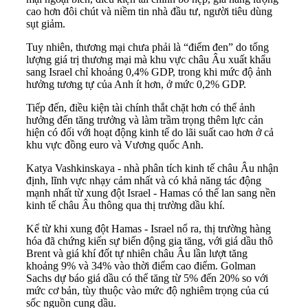
cao hơn đôi chút và niềm tin nhà đầu tư, người tiêu dùng
sụt giảm.
Tuy nhiên, thương mại chưa phải là “điểm đen” do tổng
lượng giá trị thương mại mà khu vực châu Âu xuất khẩu
sang Israel chỉ khoảng 0,4% GDP, trong khi mức độ ảnh
hưởng tương tự của Anh ít hơn, ở mức 0,2% GDP.
Tiếp đến, điều kiện tài chính thắt chặt hơn có thể ảnh
hưởng đến tăng trưởng và làm trầm trọng thêm lực cản
hiện có đối với hoạt động kinh tế do lãi suất cao hơn ở cả
khu vực đồng euro và Vương quốc Anh.
Katya Vashkinskaya - nhà phân tích kinh tế
châu Âu
nhận
định, lĩnh vực nhạy cảm nhất và có khả năng tác động
mạnh nhất từ xung đột Israel - Hamas có thể lan sang nền
kinh tế châu Âu thông qua thị trường dầu khí.
Kể từ khi xung đột Hamas - Israel nổ ra, thị trường hàng
hóa đã chứng kiến sự biến động gia tăng, với giá dầu thô
Brent và giá khí đốt tự nhiên châu Âu lần lượt tăng
khoảng 9% và 34% vào thời điểm cao điểm. Golman
Sachs dự báo giá dầu có thể tăng từ 5% đến 20% so với
mức cơ bản, tùy thuộc vào mức độ nghiêm trọng của cú
sốc nguồn cung dầu.