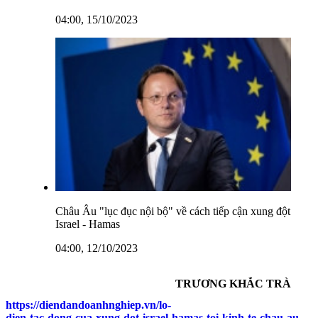
04:00, 15/10/2023
Châu Âu "lục đục nội bộ" về cách tiếp cận xung đột
Israel - Hamas
04:00, 12/10/2023
TRƯƠNG KHẮC TRÀ
https://diendandoanhnghiep.vn/lo-
dien-tac-dong-cua-xung-dot-israel-hamas-toi-kinh-te-chau-au-