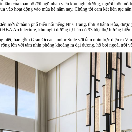
n tâm của toàn bộ đội ngũ nhân viên khu nghỉ dưỡng, người luôn nỗ l
ưa vào hoạt động vào mùa hè năm nay. Chúng tôi cam kết liên tục nâng
đến mới ở thành phố biển nổi tiếng Nha Trang, tỉnh Khánh Hòa, được 
ởi HBA Architecture, khu nghỉ dưỡng tự hào có 93 biệt thự hướng biển.
 biệt, bao gồm Gran Ocean Junior Suite với tầm nhìn trực diện ra Vịn
ộng lớn với tầm nhìn phóng khoáng ra đại dương, hồ bơi ngoài trời và 