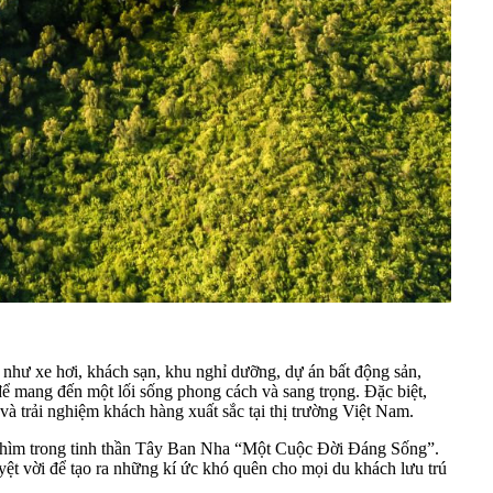
 như xe hơi, khách sạn, khu nghỉ dưỡng, dự án bất động sản,
để mang đến một lối sống phong cách và sang trọng. Đặc biệt,
à trải nghiệm khách hàng xuất sắc tại thị trường Việt Nam.
ắm chìm trong tinh thần Tây Ban Nha “Một Cuộc Đời Đáng Sống”.
yệt vời để tạo ra những kí ức khó quên cho mọi du khách lưu trú