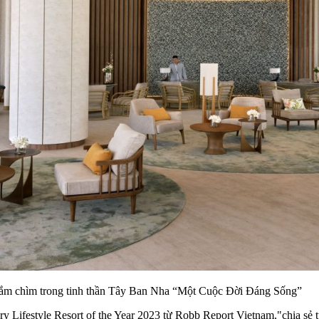
 đắm chìm trong tinh thần Tây Ban Nha “Một Cuộc Đời Đáng Sống”
ry Lifestyle Resort of the Year 2023 từ Robb Report Vietnam,"chia s