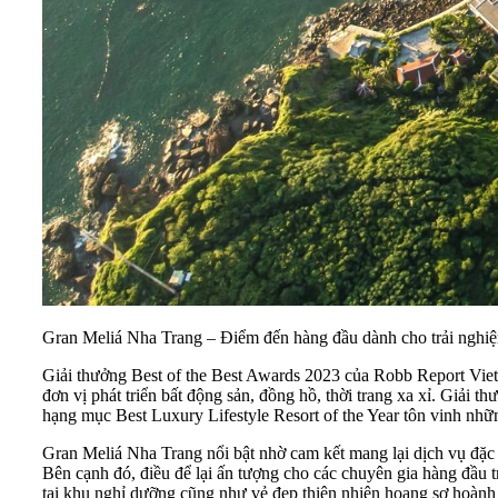
Gran Meliá Nha Trang – Điểm đến hàng đầu dành cho trải nghiệ
Giải thưởng Best of the Best Awards 2023 của Robb Report Vietn
đơn vị phát triển bất động sản, đồng hồ, thời trang xa xỉ. Giả
hạng mục Best Luxury Lifestyle Resort of the Year tôn vinh nhữn
Gran Meliá Nha Trang
nổi bật nhờ cam kết mang lại dịch vụ đặc
Bên cạnh đó, điều để lại ấn tượng cho các chuyên gia hàng đầu 
tại khu nghỉ dưỡng cũng như vẻ đẹp thiên nhiên hoang sơ hoành