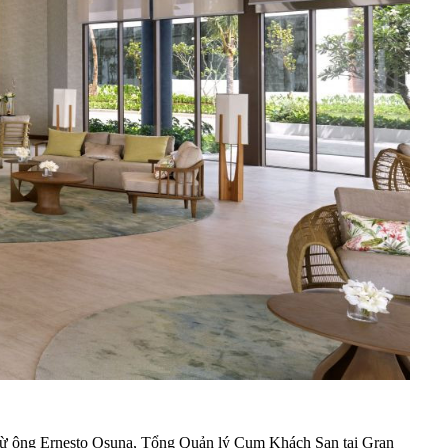
ẻ từ ông Ernesto Osuna, Tổng Quản lý Cụm Khách Sạn tại Gran