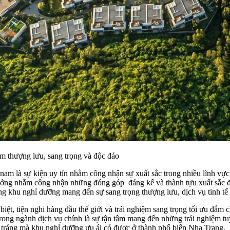
m thượng lưu, sang trọng và độc đáo
am là sự kiện uy tín nhằm công nhận sự xuất sắc trong nhiều lĩnh vực
i thưởng nhằm công nhận những đóng góp đáng kể và thành tựu xuất sắc 
g khu nghỉ dưỡng mang đến sự sang trọng thượng lưu, dịch vụ tinh tế v
 biệt, tiện nghi hàng đầu thế giới và trải nghiệm sang trọng tối ưu đ
trong ngành dịch vụ chính là sự tận tâm mang đến những trải nghiệm tu
 tráng mà khu nghỉ dưỡng ưu ái có được ở thành phố biển Nha Trang.