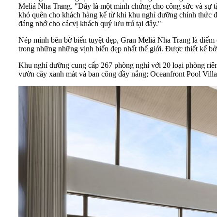
Meliá Nha Trang. "Đây là một minh chứng cho công sức và sự tậ
khó quên cho khách hàng kể từ khi khu nghỉ dưỡng chính thức đ
đáng nhớ cho cácvị khách quý lưu trú tại đây."
Nép mình bên bờ biển tuyệt đẹp, Gran Meliá Nha Trang là điểm 
trong những những vịnh biển đẹp nhất thế giới. Được thiết kế b
Khu nghỉ dưỡng cung cấp 267 phòng nghỉ với 20 loại phòng riêng
vườn cây xanh mát và ban công đầy nắng; Oceanfront Pool Villa r