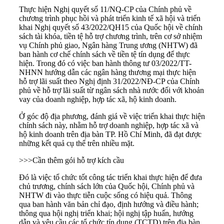
Thực hiện Nghị quyết số 11/NQ-CP của Chính phủ về
chương trình phục hồi và phát triển kinh tế xã hội và triển
khai Nghị quyết số 43/2022/QH15 của Quốc hội về chính
sách tài khóa, tiền tệ hỗ trợ chương trình, trên cơ sở nhiệm
vụ Chính phủ giao, Ngân hàng Trung ương (NHTW) đã
ban hành cơ chế chính sách về tiền tệ tín dụng để thực
hiện. Trong đó có việc ban hành thông tư 03/2022/TT-
NHNN hướng dẫn các ngân hàng thương mại thực hiện
hỗ trợ lãi suất theo Nghị định 31/2022/NĐ-CP của Chính
phủ về
hỗ trợ lãi suất
từ ngân sách nhà nước đối với khoản
vay của doanh nghiệp, hợp tác xã, hộ kinh doanh.
Ở góc độ địa phương, đánh giá về việc triển khai thực hiện
chính sách này, nhằm hỗ trợ doanh nghiệp, hợp tác xã và
hộ kinh doanh trên địa bàn TP. Hồ Chí Minh, đã đạt được
những kết quả cụ thể trên nhiều mặt.
>>>
Cần thêm gói hỗ trợ kích cầu
Đó là việc tổ chức tốt công tác triển khai thực hiện để đưa
chủ trương, chính sách lớn của Quốc hội, Chính phủ và
NHTW đi vào thực tiễn cuộc sống có hiệu quả. Thông
qua ban hành văn bản chỉ đạo, định hướng và điều hành;
thông qua hội nghị triển khai; hội nghị tập huấn, hướng
dẫn và yêu cầu các tổ chức tín dụng (TCTD) trên địa bàn