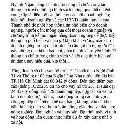
Ngành Ngân hàng Thành phố cũng tổ chức công tác
thông tin truyền thông chính sách thông qua nhiều kênh:
cung cấp tài liệu, bộ câu hỏi cho các hội doanh nghiệp;
hiệp hội doanh nghiệp và các UBND quận, huyện của
Thành phố để phối hợp thông tin phổ biến cho doanh
nghiệp, người dân; thông qua đối thoại doanh nghiệp và
chương trình kết nối ngân hàng doanh nghiệp để thực hiện
thông tin phổ biến và tháo gỡ khó khăn vướng mắc cho
doanh nghiệp trong quá trình tiếp cận gói tín dụng ưu đãi
này; thông qua kênh báo chí, phát thanh và truyền hình để
thông tin chủ trương chính sách và kết quả thực hiện gói
tín dụng này hiệu quả, kịp thời…
Tổng doanh số cho vay hỗ trợ 2% lãi suất theo Nghị định
31 và Thông tư 03 của
Ngân hàng Nhà nước
trên địa bàn
TP. Hồ Chí Minh đạt 80.942 tỷ đồng. Đến thời điểm báo
cáo (tháng 10/2023), dư nợ cho vay hỗ trợ 2% lãi suất đạt
24.857 tỷ đồng, với 429 doanh nghiệp, hợp tác xã và hộ
kinh doanh được hỗ trợ, hoạt động trong các lĩnh vực:
công nghiệp chế biến, chế tạo; hàng không, vận tải kho
bãi; du lịch; dịch vụ lưu trú, ăn uống; giáo dục và đào tạo;
nông nghiệp, lâm nghiệp và thủy sản; lập trình máy vi tính
và hoạt động liên quan; thực hiện dự án xây dựng nhà ở
xã hội.