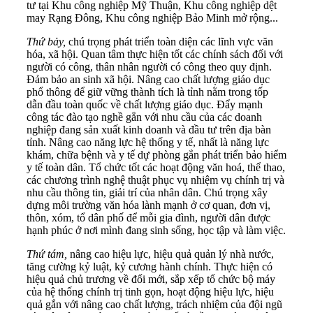
tư tại Khu công nghiệp Mỹ Thuận, Khu công nghiệp dệt
may Rạng Đông, Khu công nghiệp Bảo Minh mở rộng...
Thứ bảy,
chú trọng phát triển toàn diện các lĩnh vực văn
hóa, xã hội. Quan tâm thực hiện tốt các chính sách đối với
người có công, thân nhân người có công theo quy định.
Đảm bảo an sinh xã hội. Nâng cao chất lượng giáo dục
phổ thông để giữ vững thành tích là tỉnh nằm trong tốp
dẫn đầu toàn quốc về chất lượng giáo dục. Đẩy mạnh
công tác đào tạo nghề gắn với nhu cầu của các doanh
nghiệp đang sản xuất kinh doanh và đầu tư trên địa bàn
tỉnh. Nâng cao năng lực hệ thống y tế, nhất là năng lực
khám, chữa bệnh và y tế dự phòng gắn phát triển bảo hiểm
y tế toàn dân. Tổ chức tốt các hoạt động văn hoá, thể thao,
các chương trình nghệ thuật phục vụ nhiệm vụ chính trị và
nhu cầu thông tin, giải trí của nhân dân. Chú trọng xây
dựng môi trường văn hóa lành mạnh ở cơ quan, đơn vị,
thôn, xóm, tổ dân phố để mỗi gia đình, người dân được
hạnh phúc ở nơi mình đang sinh sống, học tập và làm việc.
Thứ tám,
nâng cao hiệu lực, hiệu quả quản lý nhà nước,
tăng cường kỷ luật, kỷ cương hành chính. Thực hiện có
hiệu quả chủ trương về đổi mới, sắp xếp tổ chức bộ máy
của hệ thống chính trị tinh gọn, hoạt động hiệu lực, hiệu
quả gắn với nâng cao chất lượng, trách nhiệm của đội ngũ