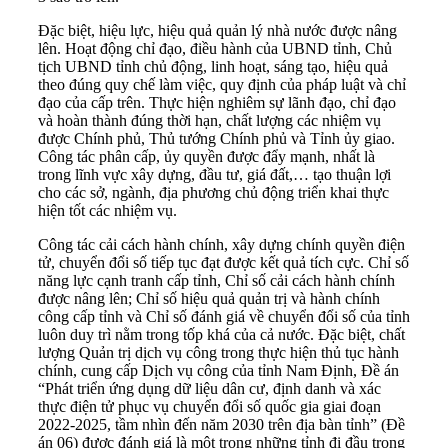
Đặc biệt, hiệu lực, hiệu quả quản lý nhà nước được nâng
lên. Hoạt động chỉ đạo, điều hành của UBND tỉnh, Chủ
tịch UBND tỉnh chủ động, linh hoạt, sáng tạo, hiệu quả
theo đúng quy chế làm việc, quy định của pháp luật và chỉ
đạo của cấp trên. Thực hiện nghiêm sự lãnh đạo, chỉ đạo
và hoàn thành đúng thời hạn, chất lượng các nhiệm vụ
được Chính phủ, Thủ tướng Chính phủ và Tỉnh ủy giao.
Công tác phân cấp, ủy quyền được đẩy mạnh, nhất là
trong lĩnh vực xây dựng, đầu tư, giá đất,… tạo thuận lợi
cho các sở, ngành, địa phương chủ động triển khai thực
hiện tốt các nhiệm vụ.
Công tác cải cách hành chính, xây dựng chính quyền điện
tử, chuyển đổi số tiếp tục đạt được kết quả tích cực. Chỉ số
năng lực cạnh tranh cấp tỉnh, Chỉ số cải cách hành chính
được nâng lên; Chỉ số hiệu quả quản trị và hành chính
công cấp tỉnh và Chỉ số đánh giá về chuyển đổi số của tỉnh
luôn duy trì nằm trong tốp khá của cả nước. Đặc biệt, chất
lượng Quản trị dịch vụ công trong thực hiện thủ tục hành
chính, cung cấp Dịch vụ công của tỉnh Nam Định, Đề án
“Phát triển ứng dụng dữ liệu dân cư, định danh và xác
thực điện tử phục vụ chuyển đổi số quốc gia giai đoạn
2022-2025, tầm nhìn đến năm 2030 trên địa bàn tỉnh” (Đề
án 06) được đánh giá là một trong những tỉnh đi đầu trong