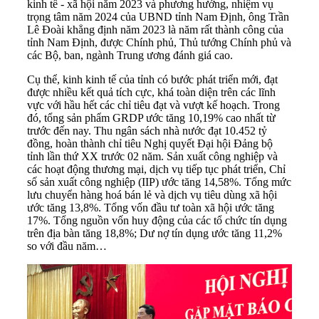
kinh tế - xã hội năm 2023 và phương hướng, nhiệm vụ
trọng tâm năm 2024 của UBND tỉnh Nam Định, ông Trần
Lê Đoài khẳng định năm 2023 là năm rất thành công của
tỉnh Nam Định, được Chính phủ, Thủ tướng Chính phủ và
các Bộ, ban, ngành Trung ương đánh giá cao.
Cụ thể, kinh kinh tế của tỉnh có bước phát triển mới, đạt
được nhiều kết quả tích cực, khá toàn diện trên các lĩnh
vực với hầu hết các chỉ tiêu đạt và vượt kế hoạch. Trong
đó, tổng sản phẩm GRDP ước tăng 10,19% cao nhất từ
trước đến nay. Thu ngân sách nhà nước đạt 10.452 tỷ
đồng, hoàn thành chỉ tiêu Nghị quyết Đại hội Đảng bộ
tỉnh lần thứ XX trước 02 năm. Sản xuất công nghiệp và
các hoạt động thương mại, dịch vụ tiếp tục phát triển, Chỉ
số sản xuất công nghiệp (IIP) ước tăng 14,58%. Tổng mức
lưu chuyển hàng hoá bán lẻ và dịch vụ tiêu dùng xã hội
ước tăng 13,8%. Tổng vốn đầu tư toàn xã hội ước tăng
17%. Tổng nguồn vốn huy động của các tổ chức tín dụng
trên địa bàn tăng 18,8%; Dư nợ tín dụng ước tăng 11,2%
so với đầu năm…