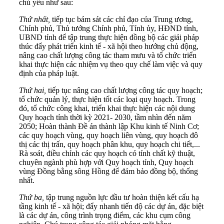
chủ yếu như sau:
Thứ nhất,
tiếp tục bám sát các chỉ đạo của Trung ương,
Chính phủ, Thủ tướng Chính phủ, Tỉnh ủy, HĐND tỉnh,
UBND tỉnh để tập trung thực hiện đồng bộ các giải pháp
thúc đẩy phát triển kinh tế - xã hội theo hướng chủ động,
nâng cao chất lượng công tác tham mưu và tổ chức triển
khai thực hiện các nhiệm vụ theo quy chế làm việc và quy
định của pháp luật.
Thứ hai,
tiếp tục nâng cao chất lượng công tác quy hoạch;
tổ chức quản lý, thực hiện tốt các loại quy hoạch. Trong
đó, tổ chức công khai, triển khai thực hiện các nội dung
Quy hoạch tỉnh thời kỳ 2021- 2030, tầm nhìn đến năm
2050; Hoàn thành Đề án thành lập Khu kinh tế Ninh Cơ;
các quy hoạch vùng, quy hoạch liên vùng, quy hoạch đô
thị các thị trấn, quy hoạch phân khu, quy hoạch chi tiết,...
Rà soát, điều chỉnh các quy hoạch có tính chất kỹ thuật,
chuyên ngành phù hợp với Quy hoạch tỉnh, Quy hoạch
vùng Đồng bằng sông Hồng để đảm bảo đồng bộ, thống
nhất.
Thứ ba,
tập trung nguồn lực đầu tư hoàn thiện kết cấu hạ
tầng kinh tế - xã hội; đẩy nhanh tiến độ các dự án, đặc biệt
là các dự án, công trình trọng điểm, các khu cụm công