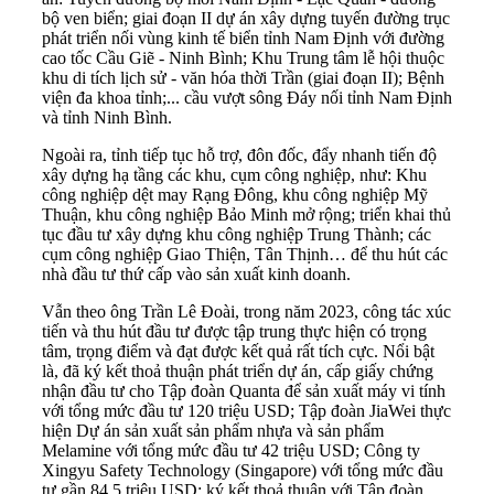
bộ ven biển; giai đoạn II dự án xây dựng tuyến đường trục
phát triển nối vùng kinh tế biển tỉnh Nam Định với đường
cao tốc Cầu Giẽ - Ninh Bình; Khu Trung tâm lễ hội thuộc
khu di tích lịch sử - văn hóa thời Trần (giai đoạn II); Bệnh
viện đa khoa tỉnh;... cầu vượt sông Đáy nối tỉnh Nam Định
và tỉnh Ninh Bình.
Ngoài ra, tỉnh tiếp tục hỗ trợ, đôn đốc, đẩy nhanh tiến độ
xây dựng hạ tầng các khu, cụm công nghiệp, như: Khu
công nghiệp dệt may Rạng Đông, khu công nghiệp Mỹ
Thuận, khu công nghiệp Bảo Minh mở rộng; triển khai thủ
tục đầu tư xây dựng khu công nghiệp Trung Thành; các
cụm công nghiệp Giao Thiện, Tân Thịnh… để thu hút các
nhà đầu tư thứ cấp vào sản xuất kinh doanh.
Vẫn theo ông Trần Lê Đoài, trong năm 2023, công tác xúc
tiến và thu hút đầu tư được tập trung thực hiện có trọng
tâm, trọng điểm và đạt được kết quả rất tích cực. Nổi bật
là, đã ký kết thoả thuận phát triển dự án, cấp giấy chứng
nhận đầu tư cho Tập đoàn Quanta để sản xuất máy vi tính
với tổng mức đầu tư 120 triệu USD; Tập đoàn JiaWei thực
hiện Dự án sản xuất sản phẩm nhựa và sản phẩm
Melamine với tổng mức đầu tư 42 triệu USD; Công ty
Xingyu Safety Technology (Singapore) với tổng mức đầu
tư gần 84,5 triệu USD; ký kết thoả thuận với Tập đoàn