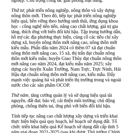
nghiệp. Chú trọng công tác giải phóng mặt bằng.
Thứ tư,
phát triển nông nghiệp, nông thôn và xây dựng
nông thôn mới. Theo đó, tiếp tục phát triển nông nghiệp
hiệu quả, bền vững theo hướng sinh thái, ứng dụng khoa
học - công nghệ tiên tiến, nâng cao chất lượng, giá trị gia
tăng, thích ứng với biến đổi khí hậu. Tập trung hướng dẫn,
hỗ trợ các địa phương thực hiện, củng cố các tiêu chí xây
dựng xã, huyện nông thôn mới nâng cao, nông thôn mới
kiểu mẫu. Phấn đấu năm 2024 có thêm 07 xã đạt chuẩn
nông thôn mới nâng cao, 15 xã, thị trấn đạt chuẩn nông
thôn mới kiểu mẫu; huyện Giao Thủy đạt chuẩn nông thôn
mới nâng cao năm 2024, đạt kiểu mẫu năm 2025; xây
dựng các huyện Xuân Trường, Nam Trực, Trực Ninh, Hải
Hậu đạt chuẩn nông thôn mới nâng cao, kiểu mẫu. Đẩy
mạnh việc quảng bá và phát triển thị trường trong và ngoài
nước cho các sản phẩm OCOP.
Thứ năm,
tăng cường quản lý và sử dụng hiệu quả tài
nguyên, đất đai; bảo vệ, cải thiện môi trường; chủ động
phòng, chống thiên tai, ứng phó với biến đổi khí hậu.
Tỉnh tiếp tục nâng cao chất lượng xây dựng và triển khai
thực hiện hiệu quả quy hoạch, kế hoạch sử dụng đất. Tổ
chức triển khai hiệu quả Kế hoạch sử dụng đất cấp tỉnh 5
năm giai đoạn 2021-2025 (sau khi được Thủ tướng Chính