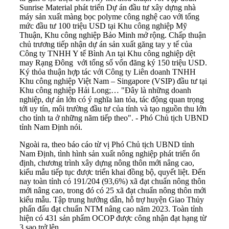
Sunrise Material phát triển Dự án đầu tư xây dựng nhà
máy sản xuất màng bọc polyme công nghệ cao với tổng
mức đầu tư 100 triệu USD tại Khu công nghiệp Mỹ
Thuận, Khu công nghiệp Bảo Minh mở rộng. Chấp thuận
chủ trương tiếp nhận dự án sản xuất găng tay y tế của
Công ty TNHH Y tế Bình An tại Khu công nghiệp dệt
may Rạng Đông với tổng số vốn đăng ký 150 triệu USD.
Ký thỏa thuận hợp tác với Công ty Liên doanh TNHH
Khu công nghiệp Việt Nam – Singapore (VSIP) đầu tư tại
Khu công nghiệp Hải Long;… "Đây là những doanh
nghiệp, dự án lớn có ý nghĩa lan tỏa, tác động quan trọng
tới uy tín, môi trường đầu tư của tỉnh và tạo nguồn thu lớn
cho tỉnh ta ở những năm tiếp theo". - Phó Chủ tịch UBND
tỉnh Nam Định nói.
Ngoài ra, theo báo cáo từ vị Phó Chủ tịch UBND tỉnh
Nam Định, tình hình sản xuất nông nghiệp phát triển ổn
định, chương trình xây dựng nông thôn mới nâng cao,
kiểu mẫu tiếp tục được triển khai đồng bộ, quyết liệt. Đến
nay toàn tỉnh có 191/204 (93,6%) xã đạt chuẩn nông thôn
mới nâng cao, trong đó có 25 xã đạt chuẩn nông thôn mới
kiểu mẫu. Tập trung hướng dẫn, hỗ trợ huyện Giao Thủy
phấn đấu đạt chuẩn NTM nâng cao năm 2023. Toàn tỉnh
hiện có 431 sản phẩm OCOP được công nhận đạt hạng từ
3 sao trở lên.