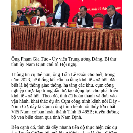
Ông Phạm Gia Túc - Ủy viên Trung ương Đảng, Bí thư
tỉnh ủy Nam Định chủ trì Hội nghị.
Thông tin cụ thể hơn, ông Trần Lê Đoài cho biết, trong
năm 2023, hệ thống kết cấu hạ tầng kinh tế - xã hội, đặc
biệt là hệ thống giao thông, hạ tầng các khu, cụm công
nghiệp được tập trung đầu tư, tạo động lực cho phát triển
kinh tế - xã hội. Theo đó, tỉnh đã hoàn thành và đưa vào
vận hành, khai thác dự án Cụm công trình kênh nối Đáy -
Ninh Cơ, đây là Cụm công trình kênh nối thủy lớn nhất
Việt Nam; cơ bản hoàn thành Tỉnh lộ 485B; tuyến đường
bộ ven biển đoạn qua tỉnh Nam Định.
Bên cạnh đó, tỉnh đã đẩy nhanh tiến độ thực hiện các dự
án: Tuyến đường bộ mới Nam Định - Lạc Quần - đường