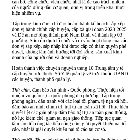
cán bộ, công chức, viên chức, nhất là đề cao trách nhiệm
của người đứng đầu cơ quan, đơn vị trong triển khai thực
hiện nhiệm vụ.
Tập trung lãnh đạo, chỉ đạo hoàn thành kế hoạch sắp xếp
đơn vị hành chính cấp huyện, cấp xã giai đoạn 2023-2025
và Đề án mở rộng thành phố Nam Định và thành lập 03
phường. Sớm ổn định tổ chức và đi vào hoạt động của các
đơn vị sắp xếp, sáp nhập khi được cấp có thẩm quyền phê
duyệt, không làm ảnh hưởng tới đời sống, sản xuất kinh
doanh của người dân và doanh nghiệp.
Hoàn thành việc chuyển nguyên trạng 10 Trung tâm y tế
cấp huyện trực thuộc Sở Y tế quản lý về trực thuộc UBND
các huyện, thành phố quản lý.
Thứ chín,
đảm bảo An ninh - Quốc phòng. Thực hiện tốt
nhiệm vụ quân sự - quốc phòng địa phương. Tập trung
phòng ngừa, đấu tranh với các loại tội phạm, tệ nạn xã hội,
đảm bảo an ninh chính trị, trật tự an toàn xã hội. Thực hiện
quyết liệt các giải pháp đảm bảo trật tự an toàn giao thông,
nỗ lực kiềm chế, giảm tai nạn giao thông. Tiếp tục quan
tâm làm tốt công tác tiếp công dân, giải quyết khiếu nại tố
cáo, nhất là giải quyết khiếu nại tố cáo tại cơ sở.
Thứ mười,
đẩy mạnh công tác thông tin, truyền thông, tạo