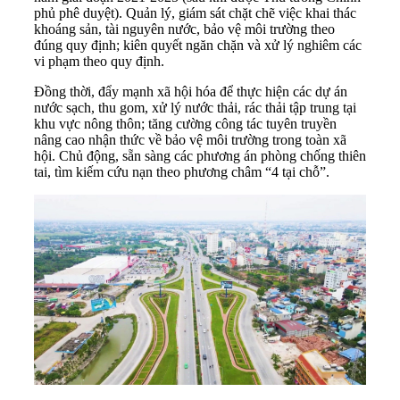
phủ phê duyệt). Quản lý, giám sát chặt chẽ việc khai thác
khoáng sản, tài nguyên nước, bảo vệ môi trường theo
đúng quy định; kiên quyết ngăn chặn và xử lý nghiêm các
vi phạm theo quy định.
Đồng thời, đẩy mạnh xã hội hóa để thực hiện các dự án
nước sạch, thu gom, xử lý nước thải, rác thải tập trung tại
khu vực nông thôn; tăng cường công tác tuyên truyền
nâng cao nhận thức về bảo vệ môi trường trong toàn xã
hội. Chủ động, sẵn sàng các phương án phòng chống thiên
tai, tìm kiếm cứu nạn theo phương châm “4 tại chỗ”.