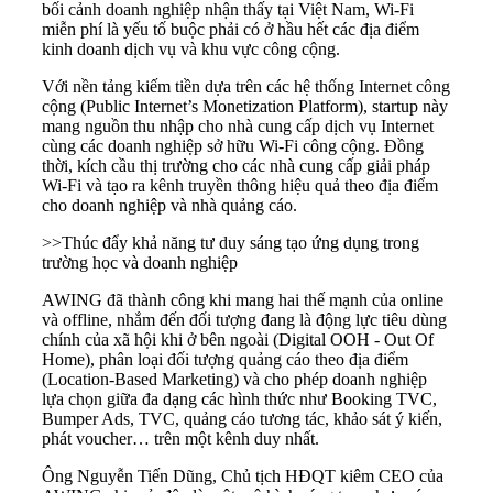
bối cảnh doanh nghiệp nhận thấy tại Việt Nam, Wi-Fi
miễn phí là yếu tố buộc phải có ở hầu hết các địa điểm
kinh doanh dịch vụ và khu vực công cộng.
Với nền tảng kiếm tiền dựa trên các hệ thống Internet công
cộng (Public Internet’s Monetization Platform), startup này
mang nguồn thu nhập cho nhà cung cấp dịch vụ Internet
cùng các doanh nghiệp sở hữu Wi-Fi công cộng. Đồng
thời, kích cầu thị trường cho các nhà cung cấp giải pháp
Wi-Fi và tạo ra kênh truyền thông hiệu quả theo địa điểm
cho doanh nghiệp và nhà quảng cáo.
>>
Thúc đẩy khả năng tư duy sáng tạo ứng dụng trong
trường học và doanh nghiệp
AWING đã thành công khi mang hai thế mạnh của online
và offline, nhắm đến đối tượng đang là động lực tiêu dùng
chính của xã hội khi ở bên ngoài (Digital OOH - Out Of
Home), phân loại đối tượng quảng cáo theo địa điểm
(Location-Based Marketing) và cho phép doanh nghiệp
lựa chọn giữa đa dạng các hình thức như Booking TVC,
Bumper Ads, TVC, quảng cáo tương tác, khảo sát ý kiến,
phát voucher… trên một kênh duy nhất.
Ông Nguyễn Tiến Dũng, Chủ tịch HĐQT kiêm CEO của