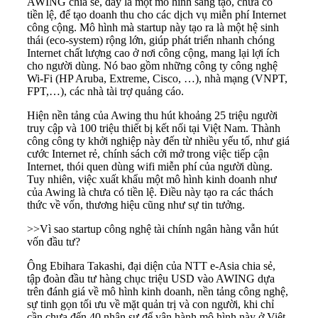
AWING chia sẻ, đây là một mô hình sáng tạo, chưa có
tiền lệ, để tạo doanh thu cho các dịch vụ miễn phí Internet
công cộng. Mô hình mà startup này tạo ra là một hệ sinh
thái (eco-system) rộng lớn, giúp phát triển nhanh chóng
Internet chất lượng cao ở nơi công cộng, mang lại lợi ích
cho người dùng. Nó bao gồm những công ty công nghệ
Wi-Fi (HP Aruba, Extreme, Cisco, …), nhà mạng (VNPT,
FPT,…), các nhà tài trợ quảng cáo.
Hiện nền tảng của Awing thu hút khoảng 25 triệu người
truy cập và 100 triệu thiết bị kết nối tại Việt Nam. Thành
công công ty khởi nghiệp này đến từ nhiều yếu tố, như giá
cước Internet rẻ, chính sách cởi mở trong việc tiếp cận
Internet, thói quen dùng wifi miễn phí của người dùng.
Tuy nhiên, việc xuất khẩu một mô hình kinh doanh như
của Awing là chưa có tiền lệ. Điều này tạo ra các thách
thức về vốn, thương hiệu cũng như sự tin tưởng.
>>
Vì sao startup công nghệ tài chính ngân hàng vẫn hút
vốn đầu tư?
Ông Ebihara Takashi, đại diện của NTT e-Asia chia sẻ,
tập đoàn đầu tư hàng chục triệu USD vào AWING dựa
trên đánh giá về mô hình kinh doanh, nền tảng công nghệ,
sự tinh gọn tối ưu về mặt quản trị và con người, khi chỉ
cần chưa đến 40 nhân sự để vận hành mô hình này ở Việt