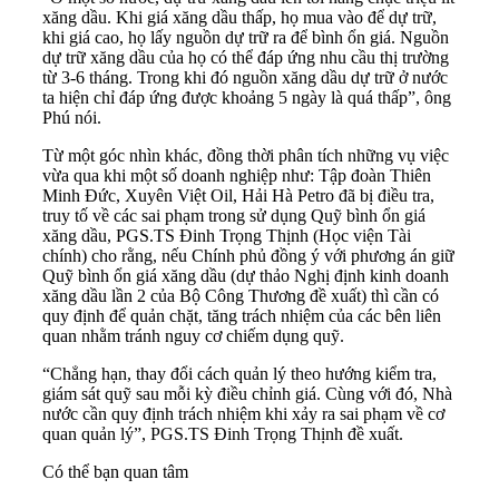
xăng dầu. Khi giá xăng dầu thấp, họ mua vào để dự trữ,
khi giá cao, họ lấy nguồn dự trữ ra để bình ổn giá. Nguồn
dự trữ xăng dầu của họ có thể đáp ứng nhu cầu thị trường
từ 3-6 tháng. Trong khi đó nguồn xăng dầu dự trữ ở nước
ta hiện chỉ đáp ứng được khoảng 5 ngày là quá thấp”, ông
Phú nói.
Từ một góc nhìn khác, đồng thời phân tích những vụ việc
vừa qua khi một số doanh nghiệp như: Tập đoàn Thiên
Minh Đức, Xuyên Việt Oil, Hải Hà Petro đã bị điều tra,
truy tố về các sai phạm trong sử dụng Quỹ bình ổn giá
xăng dầu, PGS.TS Đinh Trọng Thịnh (Học viện Tài
chính) cho rằng, nếu Chính phủ đồng ý với phương án giữ
Quỹ bình ổn giá xăng dầu (dự thảo Nghị định kinh doanh
xăng dầu lần 2 của Bộ Công Thương đề xuất) thì cần có
quy định để quản chặt, tăng trách nhiệm của các bên liên
quan nhằm tránh nguy cơ chiếm dụng quỹ.
“Chẳng hạn, thay đổi cách quản lý theo hướng kiểm tra,
giám sát quỹ sau mỗi kỳ điều chỉnh giá. Cùng với đó, Nhà
nước cần quy định trách nhiệm khi xảy ra sai phạm về cơ
quan quản lý”, PGS.TS Đinh Trọng Thịnh đề xuất.
Có thể bạn quan tâm