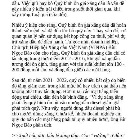
dầu. Việc giữ hay bỏ Quỹ bình ổn giá xăng dầu là vấn đề
gây nhiều ý kiến trái chiều trong suốt thời gian qua, khi
xây dựng Luật giá (sửa đổi).
Nhiều ý kiến cho rằng, Quỹ bình ổn giá xăng dầu đã hoàn
thành sứ mệnh và đã đến lúc bỏ quỹ này. Thay vào đó, cơ
quan quản lý nên sử dụng kết hợp công cụ thuế, phí và dự
trữ xăng dầu để điều hành. Từ góc nhìn doanh nghiệp,
Chủ tịch Hiệp hội Xăng dầu Việt Nam (VINPA) Bùi
Ngọc Bảo còn cho rằng, Quỹ bình ổn giá xăng dầu chỉ có
tác dụng trong thời điểm 2012 - 2016, khi giá xăng dầu
tương đối ổn định, tăng giảm với tần suất khiêm tốn 100 -
200 đồng mỗi lần, và đồng đều giữa các mặt hàng.
Sau đó, từ năm 2021 - 2022, quỹ có nhiều bất cập do biên
độ tăng giảm cao, trong khi mức bù hay trích quá thấp nên
không phát huy tác dụng. Hơn nữa, các mặt hàng biến
động trái chiều, dẫn đến bất bình đẳng. "Ví dụ xăng tăng
phải lấy quỹ bình ổn bù vào nhưng dầu diesel giảm giá
phải trích quỹ. Như vậy, người dùng dầu diesel phải bù
cho người dùng xăng. Chưa kể, nhiều doanh nghiệp âm
quỹ do bán các mặt hàng phải bù quỹ nhiều hơn”, ông Bùi
Ngọc Bảo phân tích.
>>Xuất hóa đơn bán lẻ xăng dầu: Còn “vướng” ở đâu?