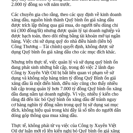
2.000 tỷ đồng so với năm trước.
Các chuyên gia cho rằng, theo các quy định về
kinh doanh
xăng dầu
, nguồn hình thành Quỹ bình ổn giá xăng dầu
được trích lập thông qua giá mua, do người tiêu dùng chi
trả (300 đồng/lít) nhưng được quản lý tại doanh nghiệp và
được hạch toán, theo dõi riêng bằng tài khoản mở tại ngân
hàng. Việc chi sử dụng quỹ do nhà điều hành (liên bộ
Công Thương – Tài chính) quyết định, không được sử
dụng Quỹ bình ổn giá xăng dầu cho các mục đích khác.
Nhưng trên thực tế, việc quản lý và sử dụng quỹ bình ổn
đang phát sinh những bất cập, trong đó việc 2 lãnh đạo
Công ty Xuyên Việt Oil bị bắt liên quan vi phạm về sử
dụng và không nộp hàng trăm tỷ đồng Quỹ Bình ổn giá
xăng dầu là một điển hình, điều này cũng cho thấy nhiều
bất cập trong quản lý hơn 7.000 tỷ đồng Quỹ bình ổn xăng
dầu đang nằm tại doanh nghiệp. Vì vậy, nhiều ý kiến cho
rằng đã đến lúc bỏ Quỹ bình ổn xăng dầu để tránh nguy
cơ hàng nghìn tỷ đồng nằm trong quỹ bị sử dụng sai mục
đích, không hiệu quả trong khi đây là số tiền do người dân
đóng góp thông qua mua xăng dầu.
Thực tế, không phải từ vụ việc của Công ty Xuyên Việt
Oil dư luận mới rộ lên kiến nghị bỏ Quỹ bình ổn giá xăng