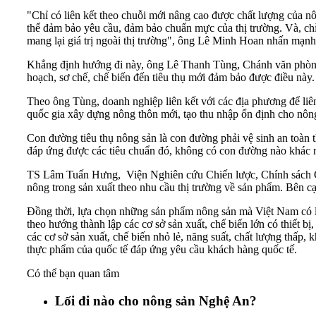
"Chỉ có liên kết theo chuỗi mới nâng cao được chất lượng của n
thể đảm bảo yêu cầu, đảm bảo chuẩn mực của thị trường. Và, chỉ c
mang lại giá trị ngoài thị trường", ông Lê Minh Hoan nhấn mạnh
Khẳng định hướng đi này, ông Lê Thanh Tùng, Chánh văn phòng 
hoạch, sơ chế, chế biến đến tiêu thụ mới đảm bảo được điều nà
Theo ông Tùng, doanh nghiệp liên kết với các địa phương để liên 
quốc gia xây dựng nông thôn mới, tạo thu nhập ổn định cho nôn
Con đường tiêu thụ nông sản là con đường phải vệ sinh an toàn
đáp ứng được các tiêu chuẩn đó, không có con đường nào khác n
TS Lâm Tuấn Hưng, Viện Nghiên cứu Chiến lược, Chính sách Công
nông trong sản xuất theo nhu cầu thị trường về sản phẩm. Bên cạ
Đồng thời, lựa chọn những sản phẩm nông sản mà Việt Nam có lợi 
theo hướng thành lập các cơ sở sản xuất, chế biến lớn có thiết b
các cơ sở sản xuất, chế biến nhỏ lẻ, năng suất, chất lượng thấp
thực phẩm của quốc tế đáp ứng yêu cầu khách hàng quốc tế.
Có thể bạn quan tâm
Lối đi nào cho nông sản Nghệ An?