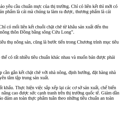
 yêu cầu chuẩn mực của thị trường. Chỉ có liên kết thì mới có
 sản phẩm là cái mà chúng ta làm ra được, thương phẩm là cái
có mối liên kết chuỗi chặt chẽ từ khâu sản xuất đến thu
vực nông thôn Đồng bằng sông Cửu Long”.
tiêu thụ nông sản, cũng là bước tiến trong Chương trình mục tiêu
 thể có rất nhiều tiêu chuẩn khác nhau và muốn bán được phải
 cần gắn kết chặt chẽ với nhà nông, định hướng, đặt hàng nhà
yên tâm tập trung sản xuất.
 khẩu. Thực hiện việc sắp xếp lại các cơ sở sản xuất, chế biến
n, nâng cao được sức cạnh tranh trên thị trường quốc tế. Giảm dần
 bảo đảm an toàn thực phẩm tuân theo những tiêu chuẩn an toàn