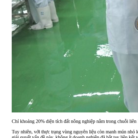
Chỉ khoảng 20% diện tích đất nông nghiệp nằm trong chuỗi liên 
Tuy nhiên, với thực trạng vùng nguyên liệu còn manh mún nhỏ lẻ
giải quyết vấn đề này, không ít doanh nghiệp đã bắt tay liên kế