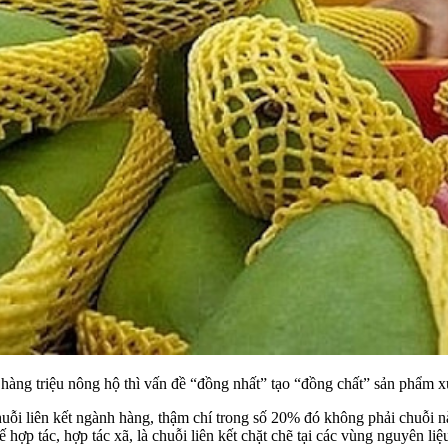
hàng triệu nông hộ thì vấn đề “đồng nhất” tạo “đồng chất” sản phẩm xu
huỗi liên kết ngành hàng, thậm chí trong số 20% đó không phải chuỗi 
tế hợp tác, hợp tác xã, là chuỗi liên kết chặt chẽ tại các vùng nguyên liệ