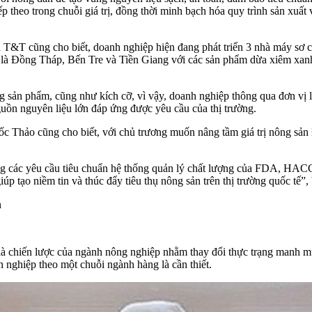
ếp theo trong chuỗi giá trị, đồng thời minh bạch hóa quy trình sản xuấ
 cũng cho biết, doanh nghiệp hiện đang phát triển 3 nhà máy sơ chế,
là Đồng Tháp, Bến Tre và Tiền Giang với các sản phẩm dừa xiêm xanh,
 sản phẩm, cũng như kích cỡ, vì vậy, doanh nghiệp thông qua đơn vị li
guồn nguyên liệu lớn đáp ứng được yêu cầu của thị trường.
hảo cũng cho biết, với chủ trương muốn nâng tầm giá trị nông sản 
g các yêu cầu tiêu chuẩn hệ thống quản lý chất lượng của FDA, HACC
úp tạo niềm tin và thúc đẩy tiêu thụ nông sản trên thị trường quốc 
n
chiến lược của ngành nông nghiệp nhằm thay đổi thực trạng manh mún,
h nghiệp theo một chuỗi ngành hàng là cần thiết.