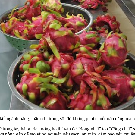
kết ngành hàng, thậm chí trong số đó không phải chuỗi nào cũng mang 
 trong tay hàng triệu nông hộ thì vấn đề “đồng nhất” tạo “đồng chất” 
t với nông dân để tạo vùng nguyên liệu sạch, an toàn, đảm bảo tiêu chu