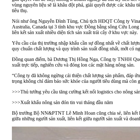
vùng nguyên liệu sẽ là khâu đột phá, giải quyết được các khâu ti
tiêu thụ.
Nói như ông Nguyễn Đình Tùng, Chủ tịch HĐQT Công ty Vina T&T
Australia, Canada tại 3 tỉnh khu vực Đồng bằng sông Cửu Long 
liên kết sản xuất nhiều diện tích sản xuất trái cây ở khu vực này.
Yêu cầu của thị trường nhập khẩu cần sự đồng nhất về chất lượng
quy chuẩn chất lượng và quy trình sản xuất đồng nhất, mới có n
Đồng quan điểm, bà Dương Thị Hồng Nga, Công ty TNHH Quốc T
xuất trực tiếp, nghiên cứu và đóng lon các mặt hàng nông sản.
“Công ty đã không ngừng cải thiện chất lượng sản phẩm, đáp ứn
trọng không chỉ đảm bảo sức khỏe của người tiêu dùng mà còn gi
>>>
Thủ tướng yêu cầu tăng cường kết nối logistics cho nông sả
>>>
Xuất khẩu nông sản đón tin vui tháng đầu năm
Bộ trưởng Bộ NN&PTNT Lê Minh Hoan cũng chia sẻ, liên kết là 
giữa những người sản xuất, liên kết giữa người sản xuất và doan