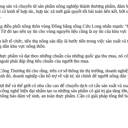
ông sản và chuyển từ sản phẩm nông nghiệp thành thương phẩm, đảm bảo
ó kinh tế hợp tác, hợp tác xã mới giải quyết tốt bài toán liên kết, bởi
.
điều phối nông thôn vùng Đồng bằng sông Cửu Long nhấn mạnh: “Chỉ 
y. Từ đó tạo nên uy tín cho vùng nguyên liệu cũng là uy tín của khu 
kết tổ chức, tiêu thụ nông sản đây là bước tiến trong việc sản xuất và 
g dân khu vực nông thôn.
 thực phẩm và đạt theo những chuẩn của những quốc gia thu mua, nó có
goài phải đáp ứng tiêu chuẩn của người thu mua.
 Thương thì cho rằng, trên cơ sở thông tin thị trường, doanh nghiệp
nh đó, doanh nghiệp cần hỗ trợ về vật tư, tài chính để người nông dân 
thế và thế giới có nhu cầu cao để chuyển dịch cơ cấu sản xuất và xuất
ị, công nghệ hiện đại nhằm tạo ra những sản phẩm có giá trị gia tăng lớ
, không bảo đảm vệ sinh, an toàn thực phẩm. Cần có giải pháp tổng thể