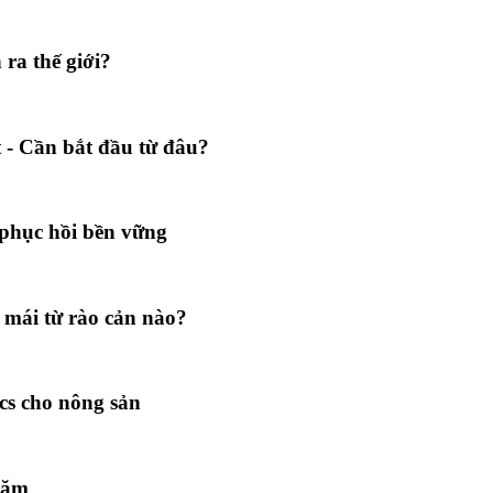
ra thế giới?
 - Cần bắt đầu từ đâu?
phục hồi bền vững
 mái từ rào cản nào?
ics cho nông sản
năm