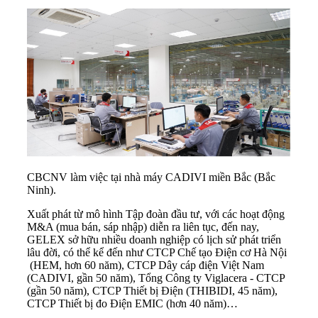
CBCNV làm việc tại nhà máy CADIVI miền Bắc (Bắc
Ninh).
Xuất phát từ mô hình Tập đoàn đầu tư, với các hoạt động
M&A (mua bán, sáp nhập) diễn ra liên tục, đến nay,
GELEX sở hữu nhiều doanh nghiệp có lịch sử phát triển
lâu đời, có thể kể đến như CTCP Chế tạo Điện cơ Hà Nội
(HEM, hơn 60 năm), CTCP Dây cáp điện Việt Nam
(CADIVI, gần 50 năm), Tổng Công ty Viglacera - CTCP
(gần 50 năm), CTCP Thiết bị Điện (THIBIDI, 45 năm),
CTCP Thiết bị đo Điện EMIC (hơn 40 năm)…