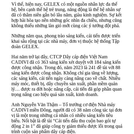
Vì thế, hiện nay,
GELEX
có một nguồn nhân lực đa thế
hệ, bên cạnh thế hệ trẻ trung, năng động là thế hệ nhân sự
đã có thâm niên gắn bó lâu năm, giàu kinh nghiệm. Sự kết
hợp hài hòa tạo nên những góc nhìn đa chiều, nhưng cũng
không thiếu những làn gió mới cùng các ý tưởng đột phá.
Những năm qua, phong trào sáng kiến, cải tiến được triển
khai sâu rộng tại các nhà máy, đơn vị thuộc hệ thống Tập
đoàn GELEX.
Hai năm trở lại đây, CTCP Dây cáp điện Việt Nam
CADIVI đã có 363
sáng kiến
xét duyệt với 184 sáng kiến
được công nhận. Trong đó, năm 2023 là 241 đề tài với 88
sáng kiến được công nhận. Không chỉ gia tăng về lượng,
các sáng kiến, cải tiến ngày càng nâng cao về chất. Nhiều
máy móc, thiết bị, dây chuyền sản xuất, phần mềm quản
lý… được ra đời hoặc nâng cấp, cải tiến đã góp phần quan
trọng nâng cao hiệu quả sản xuất, kinh doanh.
Anh Nguyễn Văn Thậm – Tổ trưởng cơ điện Nhà máy
CADIVI miền Đông, người đã có 38 năm công tác tại đơn
vị là một trong những cá nhân có nhiều sáng kiến tiêu
biểu. Nổi bật là đề tài “Cải tiến đấu thu cuộn bao gói tự
động 2 in 1” đã giúp công ty giảm thiểu được lỗi trong quá
trình cuộn sản phẩm dây cáp điện.