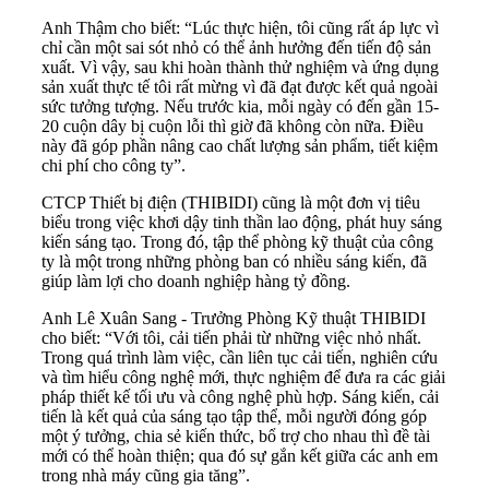
Anh Thậm cho biết: “Lúc thực hiện, tôi cũng rất áp lực vì
chỉ cần một sai sót nhỏ có thể ảnh hưởng đến tiến độ sản
xuất. Vì vậy, sau khi hoàn thành thử nghiệm và ứng dụng
sản xuất thực tế tôi rất mừng vì đã đạt được kết quả ngoài
sức tưởng tượng. Nếu trước kia, mỗi ngày có đến gần 15-
20 cuộn dây bị cuộn lỗi thì giờ đã không còn nữa. Điều
này đã góp phần nâng cao chất lượng sản phẩm, tiết kiệm
chi phí cho công ty”.
CTCP Thiết bị điện (THIBIDI) cũng là một đơn vị tiêu
biểu trong việc khơi dậy tinh thần lao động, phát huy sáng
kiến sáng tạo. Trong đó, tập thể phòng kỹ thuật của công
ty là một trong những phòng ban có nhiều sáng kiến, đã
giúp làm lợi cho doanh nghiệp hàng tỷ đồng.
Anh Lê Xuân Sang - Trưởng Phòng Kỹ thuật THIBIDI
cho biết: “Với tôi, cải tiến phải từ những việc nhỏ nhất.
Trong quá trình làm việc, cần liên tục cải tiến, nghiên cứu
và tìm hiểu công nghệ mới, thực nghiệm để đưa ra các giải
pháp thiết kế tối ưu và công nghệ phù hợp. Sáng kiến, cải
tiến là kết quả của sáng tạo tập thể, mỗi người đóng góp
một ý tưởng, chia sẻ kiến thức, bổ trợ cho nhau thì đề tài
mới có thể hoàn thiện; qua đó sự gắn kết giữa các anh em
trong nhà máy cũng gia tăng”.