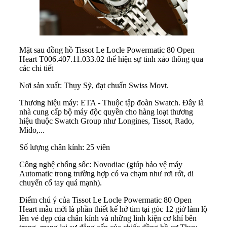
Mặt sau đồng hồ Tissot Le Locle Powermatic 80 Open
Heart T006.407.11.033.02 thể hiện sự tinh xảo thông qua
các chi tiết
Nơi sản xuất: Thụy Sỹ, đạt chuẩn Swiss Movt.
Thương hiệu máy: ETA - Thuộc tập đoàn Swatch. Đây là
nhà cung cấp bộ máy độc quyền cho hàng loạt thương
hiệu thuộc Swatch Group như Longines, Tissot, Rado,
Mido,...
Số lượng chân kính: 25 viên
Công nghệ chống sốc: Novodiac (giúp bảo vệ máy
Automatic trong trường hợp có va chạm như rơi rớt, di
chuyển cổ tay quá mạnh).
Điểm chú ý của Tissot Le Locle Powermatic 80 Open
Heart mẫu mới là phần thiết kế hở tim tại góc 12 giờ làm lộ
lên vẻ đẹp của chân kính và những linh kiện cơ khí bên