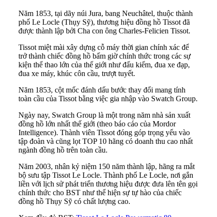
Năm 1853, tại dãy núi Jura, bang Neuchâtel, thuộc thành
phố Le Locle (Thụy Sỹ), thương hiệu đồng hồ Tissot đã
được thành lập bởi Cha con ông Charles-Felicien Tissot.
Tissot miệt mài xây dựng cỗ máy thời gian chính xác để
trở thành chiếc đồng hồ bấm giờ chính thức trong các sự
kiện thể thao lớn của thế giới như đấu kiếm, đua xe đạp,
đua xe máy, khúc côn cầu, trượt tuyết.
Năm 1853, cột mốc đánh dấu bước thay đổi mang tính
toàn cầu của Tissot bằng việc gia nhập vào Swatch Group.
Ngày nay, Swatch Group là một trong năm nhà sản xuất
đồng hồ lớn nhất thế giới (theo báo cáo của Mordor
Intelligence). Thành viên Tissot đóng góp trọng yếu vào
tập đoàn và cũng lọt TOP 10 hãng có doanh thu cao nhất
ngành đồng hồ trên toàn cầu.
Năm 2003, nhân kỷ niệm 150 năm thành lập, hãng ra mắt
bộ sưu tập Tissot Le Locle. Thành phố Le Locle, nơi gắn
liền với lịch sử phát triển thương hiệu được đưa lên tên gọi
chính thức cho BST như thể hiện sự tự hào của chiếc
đồng hồ Thụy Sỹ có chất lượng cao.