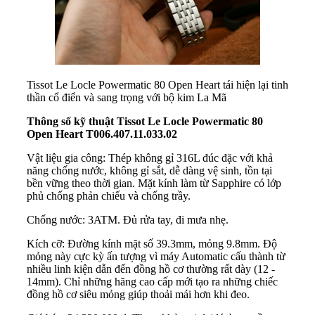
Tissot Le Locle Powermatic 80 Open Heart tái hiện lại tinh
thần cổ điển và sang trọng với bộ kim La Mã
Thông số kỹ thuật Tissot Le Locle Powermatic 80
Open Heart T006.407.11.033.02
Vật liệu gia công: Thép không gỉ 316L đúc đặc với khả
năng chống nước, không gỉ sắt, dễ dàng vệ sinh, tồn tại
bền vững theo thời gian. Mặt kính làm từ Sapphire có lớp
phủ chống phản chiếu và chống trầy.
Chống nước: 3ATM. Đủ rửa tay, đi mưa nhẹ.
Kích cỡ: Đường kính mặt số 39.3mm, mỏng 9.8mm. Độ
mỏng này cực kỳ ấn tượng vì máy Automatic cấu thành từ
nhiều linh kiện dẫn đến đồng hồ cơ thường rất dày (12 -
14mm). Chỉ những hãng cao cấp mới tạo ra những chiếc
đồng hồ cơ siêu mỏng giúp thoải mái hơn khi đeo.