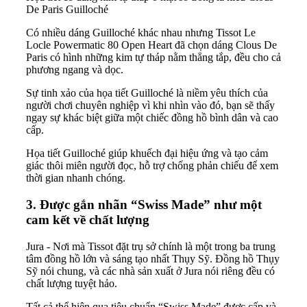
De Paris Guilloché
Có nhiều dáng Guilloché khác nhau nhưng Tissot Le
Locle Powermatic 80 Open Heart đã chọn dáng Clous De
Paris có hình những kim tự tháp nằm thẳng tắp, đều cho cả
phương ngang và dọc.
Sự tinh xảo của họa tiết Guilloché là niềm yêu thích của
người chơi chuyên nghiệp vì khi nhìn vào đó, bạn sẽ thấy
ngay sự khác biệt giữa một chiếc đồng hồ bình dân và cao
cấp.
Họa tiết Guilloché giúp khuếch đại hiệu ứng và tạo cảm
giác thôi miên người đọc, hỗ trợ chống phản chiếu để xem
thời gian nhanh chóng.
3. Được gắn nhãn “Swiss Made” như một
cam kết về chất lượng
Jura - Nơi mà Tissot đặt trụ sở chính là một trong ba trung
tâm đồng hồ lớn và sáng tạo nhất Thụy Sỹ. Đồng hồ Thụy
Sỹ nói chung, và các nhà sản xuất ở Jura nói riêng đều có
chất lượng tuyệt hảo.
Tất cả thể hiện qua tiêu chuẩn “Swiss Made” được cấp và