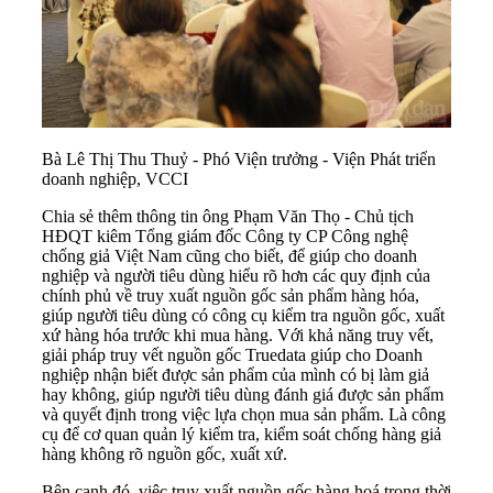
Bà Lê Thị Thu Thuỷ - Phó Viện trưởng - Viện Phát triển
doanh nghiệp, VCCI
Chia sẻ thêm thông tin ông Phạm Văn Thọ - Chủ tịch
HĐQT kiêm Tổng giám đốc Công ty CP Công nghệ
chống giả Việt Nam cũng cho biết, để giúp cho doanh
nghiệp và người tiêu dùng hiểu rõ hơn các quy định của
chính phủ về truy xuất nguồn gốc sản phẩm hàng hóa,
giúp người tiêu dùng có công cụ kiểm tra nguồn gốc, xuất
xứ hàng hóa trước khi mua hàng. Với khả năng truy vết,
giải pháp truy vết nguồn gốc Truedata giúp cho Doanh
nghiệp nhận biết được sản phẩm của mình có bị làm giả
hay không, giúp người tiêu dùng đánh giá được sản phẩm
và quyết định trong việc lựa chọn mua sản phẩm. Là công
cụ để cơ quan quản lý kiểm tra, kiểm soát chống hàng giả
hàng không rõ nguồn gốc, xuất xứ.
Bên cạnh đó, việc truy xuất nguồn gốc hàng hoá trong thời