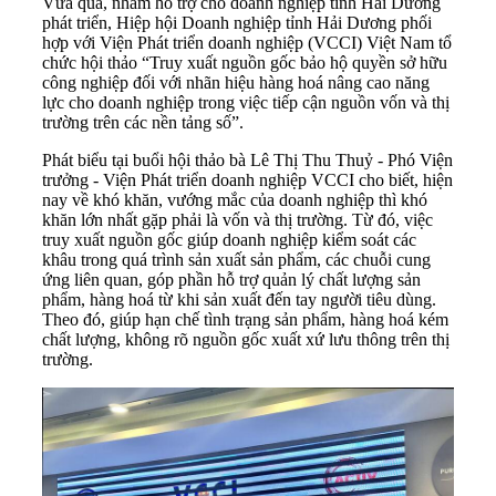
Vừa qua, nhằm hỗ trợ cho doanh nghiệp tỉnh Hải Dương
phát triển, Hiệp hội Doanh nghiệp tỉnh
Hải Dương
phối
hợp với Viện Phát triển doanh nghiệp (VCCI) Việt Nam tổ
chức hội thảo “Truy xuất nguồn gốc bảo hộ quyền sở hữu
công nghiệp đối với nhãn hiệu hàng hoá nâng cao năng
lực cho doanh nghiệp trong việc tiếp cận nguồn vốn và thị
trường trên các nền tảng số”.
Phát biểu tại buổi hội thảo bà Lê Thị Thu Thuỷ - Phó Viện
trưởng - Viện Phát triển
doanh nghiệp
VCCI cho biết, hiện
nay về khó khăn, vướng mắc của doanh nghiệp thì khó
khăn lớn nhất gặp phải là vốn và thị trường. Từ đó, việc
truy xuất nguồn gốc giúp doanh nghiệp kiểm soát các
khâu trong quá trình sản xuất sản phẩm, các chuỗi cung
ứng liên quan, góp phần hỗ trợ quản lý chất lượng sản
phẩm, hàng hoá từ khi sản xuất đến tay người tiêu dùng.
Theo đó, giúp hạn chế tình trạng sản phẩm, hàng hoá kém
chất lượng, không rõ nguồn gốc xuất xứ lưu thông trên thị
trường.