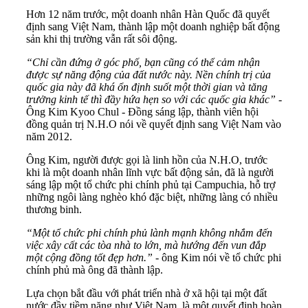
Hơn 12 năm trước, một doanh nhân Hàn Quốc đã quyết
định sang Việt Nam, thành lập một doanh nghiệp bất động
sản khi thị trường vẫn rất sôi động.
“Chỉ cần đứng ở góc phố, bạn cũng có thể cảm nhận
được sự năng động của đất nước này. Nền chính trị của
quốc gia này đã khá ổn định suốt một thời gian và tăng
trưởng kinh tế thì đầy hứa hẹn so với các quốc gia khác”
-
Ông Kim Kyoo Chul - Đồng sáng lập, thành viên hội
đồng quản trị N.H.O nói về quyết định sang Việt Nam vào
năm 2012.
Ông Kim, người được gọi là linh hồn của N.H.O, trước
khi là một doanh nhân lĩnh vực bất động sản, đã là người
sáng lập một tổ chức phi chính phủ tại Campuchia, hỗ trợ
những ngôi làng nghèo khó đặc biệt, những làng có nhiều
thương binh.
“Một tổ chức phi chính phủ lành mạnh không nhắm đến
việc xây cất các tòa nhà to lớn, mà hướng đến vun đắp
một cộng đồng tốt đẹp hơn.”
- ông Kim nói về tổ chức phi
chính phủ mà ông đã thành lập.
Lựa chọn bắt đầu với phát triển nhà ở xã hội tại một đất
nước đầy tiềm năng như Việt Nam, là một quyết định hoàn