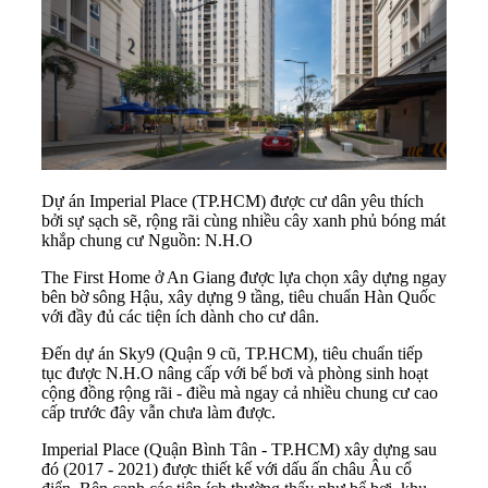
Dự án Imperial Place (TP.HCM) được cư dân yêu thích
bởi sự sạch sẽ, rộng rãi cùng nhiều cây xanh phủ bóng mát
khắp chung cư Nguồn: N.H.O
The First Home ở An Giang được lựa chọn xây dựng ngay
bên bờ sông Hậu, xây dựng 9 tầng, tiêu chuẩn Hàn Quốc
với đầy đủ các tiện ích dành cho cư dân.
Đến dự án Sky9 (Quận 9 cũ, TP.HCM), tiêu chuẩn tiếp
tục được N.H.O nâng cấp với bể bơi và phòng sinh hoạt
cộng đồng rộng rãi - điều mà ngay cả nhiều chung cư cao
cấp trước đây vẫn chưa làm được.
Imperial Place (Quận Bình Tân - TP.HCM) xây dựng sau
đó (2017 - 2021) được thiết kế với dấu ấn châu Âu cổ