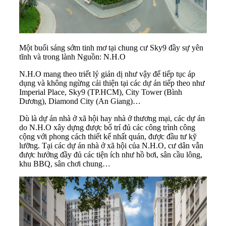
Một buổi sáng sớm tinh mơ tại chung cư Sky9 đầy sự yên
tĩnh và trong lành Nguồn: N.H.O
N.H.O mang theo triết lý giản dị như vậy để tiếp tục áp
dụng và không ngừng cải thiện tại các dự án tiếp theo như
Imperial Place, Sky9 (TP.HCM), City Tower (Bình
Dương), Diamond City (An Giang)…
Dù là dự án nhà ở xã hội hay nhà ở thương mại, các dự án
do N.H.O xây dựng được bố trí đủ các công trình công
cộng với phong cách thiết kế nhất quán, được đầu tư kỹ
lưỡng. Tại các dự án nhà ở xã hội của N.H.O, cư dân vẫn
được hưởng đầy đủ các tiện ích như hồ bơi, sân cầu lông,
khu BBQ, sân chơi chung…