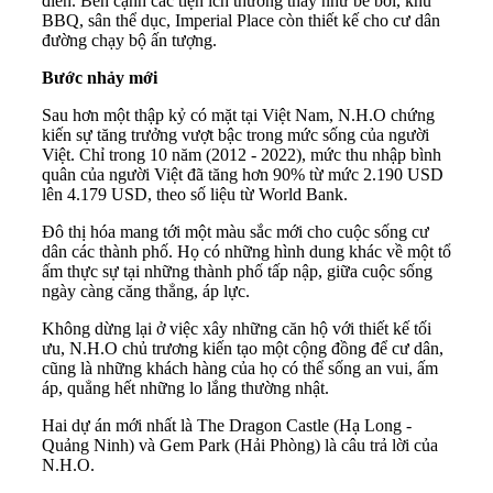
điển. Bên cạnh các tiện ích thường thấy như bể bơi, khu
BBQ, sân thể dục, Imperial Place còn thiết kế cho cư dân
đường chạy bộ ấn tượng.
Bước nhảy mới
Sau hơn một thập kỷ có mặt tại Việt Nam, N.H.O chứng
kiến sự tăng trưởng vượt bậc trong mức sống của người
Việt. Chỉ trong 10 năm (2012 - 2022), mức thu nhập bình
quân của người Việt đã tăng hơn 90% từ mức 2.190 USD
lên 4.179 USD, theo số liệu từ World Bank.
Đô thị hóa mang tới một màu sắc mới cho cuộc sống cư
dân các thành phố. Họ có những hình dung khác về một tổ
ấm thực sự tại những thành phố tấp nập, giữa cuộc sống
ngày càng căng thẳng, áp lực.
Không dừng lại ở việc xây những căn hộ với thiết kế tối
ưu, N.H.O chủ trương kiến tạo một cộng đồng để cư dân,
cũng là những khách hàng của họ có thể sống an vui, ấm
áp, quẳng hết những lo lắng thường nhật.
Hai dự án mới nhất là The Dragon Castle (Hạ Long -
Quảng Ninh) và Gem Park (Hải Phòng) là câu trả lời của
N.H.O.