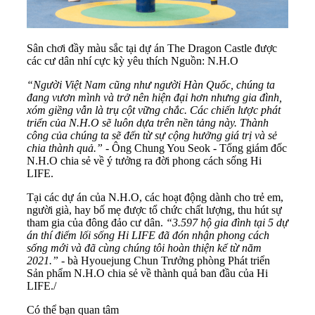
Sân chơi đầy màu sắc tại dự án The Dragon Castle được
các cư dân nhí cực kỳ yêu thích Nguồn: N.H.O
“Người Việt Nam cũng như người Hàn Quốc, chúng ta
đang vươn mình và trở nên hiện đại hơn nhưng gia đình,
xóm giềng vẫn là trụ cột vững chắc. Các chiến lược phát
triển của N.H.O sẽ luôn dựa trên nền tảng này. Thành
công của chúng ta sẽ đến từ sự cộng hưởng giá trị và sẻ
chia thành quả.”
- Ông Chung You Seok - Tổng giám đốc
N.H.O chia sẻ về ý tưởng ra đời phong cách sống Hi
LIFE.
Tại các dự án của N.H.O, các hoạt động dành cho trẻ em,
người già, hay bố mẹ được tổ chức chất lượng, thu hút sự
tham gia của đông đảo cư dân.
“3.597 hộ gia đình tại 5 dự
án thí điểm lối sống Hi LIFE đã đón nhận phong cách
sống mới và đã cùng chúng tôi hoàn thiện kể từ năm
2021.”
- bà Hyouejung Chun Trưởng phòng Phát triển
Sản phẩm N.H.O chia sẻ về thành quả ban đầu của Hi
LIFE./
Có thể bạn quan tâm