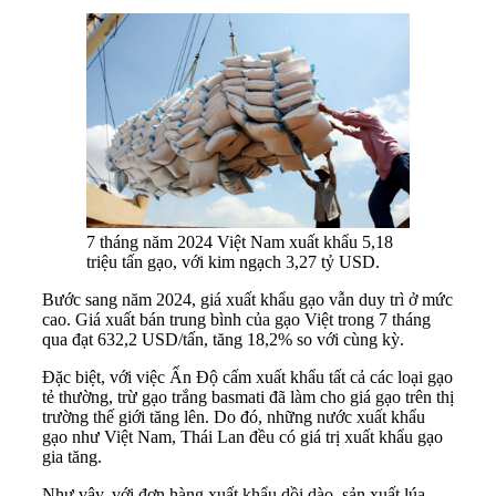
7 tháng năm 2024 Việt Nam xuất khẩu 5,18
triệu tấn gạo, với kim ngạch 3,27 tỷ USD.
Bước sang năm 2024, giá xuất khẩu gạo vẫn duy trì ở mức
cao. Giá xuất bán trung bình của gạo Việt trong 7 tháng
qua đạt 632,2 USD/tấn, tăng 18,2% so với cùng kỳ.
Đặc biệt, với việc Ấn Độ cấm xuất khẩu tất cả các loại gạo
tẻ thường, trừ gạo trắng basmati đã làm cho giá gạo trên thị
trường thế giới tăng lên. Do đó, những nước xuất khẩu
gạo như Việt Nam, Thái Lan đều có giá trị xuất khẩu gạo
gia tăng.
Như vậy, với đơn hàng xuất khẩu dồi dào, sản xuất lúa