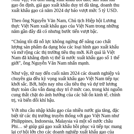
gạo ổn định, giá gạo xuất khẩu duy trì đà tăng, doanh thu
xuất khẩu gạo cả năm 2024 dự báo vượt mức 5 tỷ USD.
Theo ông Nguyễn Văn Nam, Chủ tịch Hiệp hội Lương
thực Việt Nam xuất khẩu gạo của Việt Nam trong những
năm gần đây đã có nhưng bước tiến vượt bậc.
“Chúng tôi đã nỗ lực không ngừng để nâng cao chất
lượng sản phẩm đa dạng hóa các loại hình gạo xuất khẩu
và mở rộng các thị trường tiêu thụ mới. Kết quả là Việt
Nam đã khẳng định vị thế là nước xuất khẩu gạo số 1 thế
giới”, ông Nguyễn Văn Nam nhấn mạnh.
Như vậy, từ nay đến cuối năm 2024 các doanh nghiệp và
chuyên gia đều kỳ vọng xuất khẩu gạo Việt Nam tiếp tục
khởi sắc. Bởi, hiện nay nhu cầu tiêu thụ và dự trữ lương
thực toàn cầu vẫn đang duy trì ở mức cao, trong khi nguồn
cung thắt chặt do ảnh hưởng của các bất ổn kinh tế, chính
trị, và biến đổi khí hậu.
Với nhu cầu nhập khẩu gạo của nhiều nước gia tăng, đặc
biệt từ các thị trường truyền thống với gạo Việt Nam như
Philippines, Indonesia, Malaysia và một số nước châu
Phi… sẽ giúp giá gạo xuất khẩu hồi phục và tiếp tục mang
lại cơ hội lớn cho các doanh nghiệp xuất khẩu gạo của