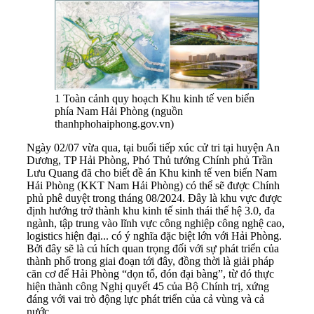
1 Toàn cảnh quy hoạch Khu kinh tế ven biển
phía Nam Hải Phòng (nguồn
thanhphohaiphong.gov.vn)
Ngày 02/07 vừa qua, tại buổi tiếp xúc cử tri tại huyện An
Dương, TP Hải Phòng, Phó Thủ tướng Chính phủ Trần
Lưu Quang đã cho biết đề án Khu kinh tế ven biển Nam
Hải Phòng (KKT Nam Hải Phòng) có thể sẽ được Chính
phủ phê duyệt trong tháng 08/2024. Đây là khu vực được
định hướng trở thành khu kinh tế sinh thái thế hệ 3.0, đa
ngành, tập trung vào lĩnh vực công nghiệp công nghệ cao,
logistics hiện đại... có ý nghĩa đặc biệt lớn với Hải Phòng.
Bởi đây sẽ là cú hích quan trọng đối với sự phát triển của
thành phố trong giai đoạn tới đây, đồng thời là giải pháp
căn cơ để Hải Phòng “dọn tổ, đón đại bàng”, từ đó thực
hiện thành công Nghị quyết 45 của Bộ Chính trị, xứng
đáng với vai trò động lực phát triển của cả vùng và cả
nước.