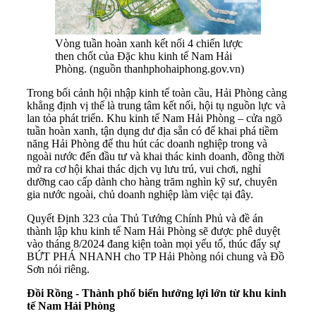
Vòng tuần hoàn xanh kết nối 4 chiến lược
then chốt của Đặc khu kinh tế Nam Hải
Phòng. (nguồn thanhphohaiphong.gov.vn)
Trong bối cảnh hội nhập kinh tế toàn cầu, Hải Phòng càng
khẳng định vị thế là trung tâm kết nối, hội tụ nguồn lực và
lan tỏa phát triển. Khu kinh tế Nam Hải Phòng – cửa ngõ
tuần hoàn xanh, tận dụng dư địa sẵn có để khai phá tiềm
năng Hải Phòng để thu hút các doanh nghiệp trong và
ngoài nước đến đầu tư và khai thác kinh doanh, đồng thời
mở ra cơ hội khai thác dịch vụ lưu trú, vui chơi, nghỉ
dưỡng cao cấp dành cho hàng trăm nghìn kỹ sư, chuyên
gia nước ngoài, chủ doanh nghiệp làm việc tại đây.
Quyết Định 323 của Thủ Tướng Chính Phủ và đề án
thành lập khu kinh tế Nam Hải Phòng sẽ được phê duyệt
vào tháng 8/2024 đang kiện toàn mọi yếu tố, thúc đẩy sự
BỨT PHÁ NHANH cho TP Hải Phòng nói chung và Đồ
Sơn nói riêng.
Đồi Rồng - Thành phố biển hưởng lợi lớn từ khu kinh
tế Nam Hải Phòng