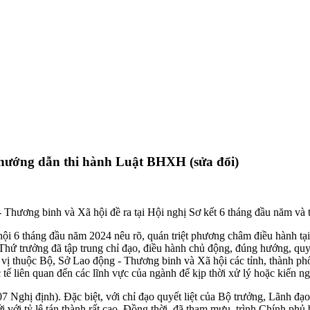
 hướng dẫn thi hành Luật BHXH (sửa đổi)
Thương binh và Xã hội đề ra tại Hội nghị Sơ kết 6 tháng đầu năm và t
 hội 6 tháng đầu năm 2024 nêu rõ, quán triệt phương châm điều hành tạ
 trưởng đã tập trung chỉ đạo, điều hành chủ động, đúng hướng, quyết li
ơn vị thuộc Bộ, Sở Lao động - Thương binh và Xã hội các tỉnh, thành p
tế liên quan đến các lĩnh vực của ngành để kịp thời xử lý hoặc kiến ng
7 Nghị định). Đặc biệt, với chỉ đạo quyết liệt của Bộ trưởng, Lãnh đạ
 với tỷ lệ tán thành rất cao. Đồng thời, đã tham mưu, trình Chính 