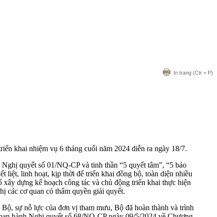
In trang
(Ctr + P)
riển khai nhiệm vụ 6 tháng cuối năm 2024 diễn ra ngày 18/7.
i Nghị quyết số 01/NQ-CP và tinh thần “5 quyết tâm”, “5 bảo
ệt, linh hoạt, kịp thời để triển khai đồng bộ, toàn diện nhiều
hố xây dựng kế hoạch công tác và chủ động triển khai thực hiện
hị các cơ quan có thẩm quyền giải quyết.
o Bộ, sự nỗ lực của đơn vị tham mưu, Bộ đã hoàn thành và trình
phủ ban hành Nghị quyết số 68/NQ-CP ngày 09/5/2024 về Chương