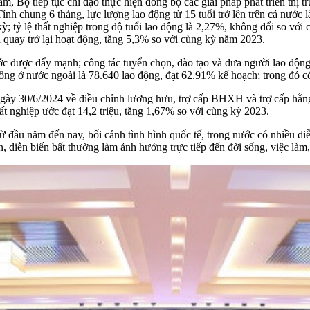
làm, Bộ tiếp tục chỉ đạo thực hiện đồng bộ các giải pháp phát triển thị
Tính chung 6 tháng, lực lượng lao động từ 15 tuổi trở lên trên cả nước 
ỳ; tỷ lệ thất nghiệp trong độ tuổi lao động là 2,27%, không đổi so với 
quay trở lại hoạt động, tăng 5,3% so với cùng kỳ năm 2023.
nước được đẩy mạnh; công tác tuyển chọn, đào tạo và đưa người lao độ
ồng ở nước ngoài là 78.640 lao động, đạt 62.91% kế hoạch; trong đó c
ày 30/6/2024 về điều chỉnh lương hưu, trợ cấp BHXH và trợ cấp hằn
t nghiệp ước đạt 14,2 triệu, tăng 1,67% so với cùng kỳ 2023.
đầu năm đến nay, bối cảnh tình hình quốc tế, trong nước có nhiều diễ
án, diễn biến bất thường làm ảnh hưởng trực tiếp đến đời sống, việc làm