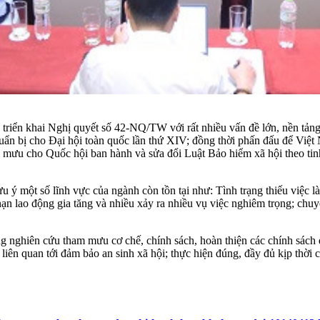
iển khai Nghị quyết số 42-NQ/TW với rất nhiều vấn đề lớn, nền tảng. 
uẩn bị cho Đại hội toàn quốc lần thứ XIV; đồng thời phấn đấu để Việt 
 mưu cho Quốc hội ban hành và sửa đổi Luật Bảo hiểm xã hội theo tinh
ý một số lĩnh vực của ngành còn tồn tại như: Tình trạng thiếu việc l
i nạn lao động gia tăng và nhiều xảy ra nhiều vụ việc nghiêm trọng; ch
g nghiên cứu tham mưu cơ chế, chính sách, hoàn thiện các chính sách
liên quan tới đảm bảo an sinh xã hội; thực hiện đúng, đầy đủ kịp thời c