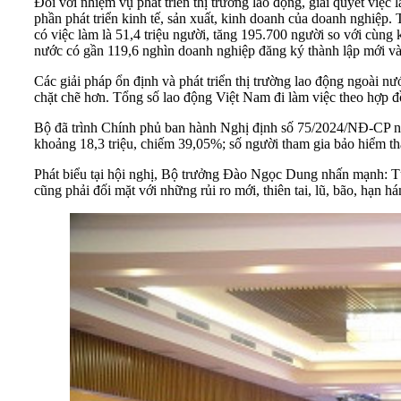
Đối với nhiệm vụ phát triển thị trường lao động, giải quyết việc 
phần phát triển kinh tế, sản xuất, kinh doanh của doanh nghiệp. 
có việc làm là 51,4 triệu người, tăng 195.700 người so với cùng k
nước có gần 119,6 nghìn doanh nghiệp đăng ký thành lập mới và 
Các giải pháp ổn định và phát triển thị trường lao động ngoài 
chặt chẽ hơn. Tổng số lao động Việt Nam đi làm việc theo hợp đ
Bộ đã trình Chính phủ ban hành Nghị định số 75/2024/NĐ-CP ng
khoảng 18,3 triệu, chiếm 39,05%; số người tham gia bảo hiểm thấ
Phát biểu tại hội nghị, Bộ trưởng Đào Ngọc Dung nhấn mạnh: Từ 
cũng phải đối mặt với những rủi ro mới, thiên tai, lũ, bão, hạn h