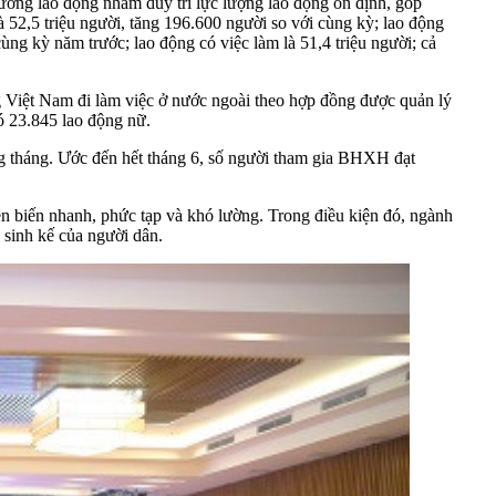
 trường lao động nhằm duy trì lực lượng lao động ổn định, góp
là 52,5 triệu người, tăng 196.600 người so với cùng kỳ; lao động
cùng kỳ năm trước; lao động có việc làm là 51,4 triệu người; cả
ng Việt Nam đi làm việc ở nước ngoài theo hợp đồng được quản lý
ó 23.845 lao động nữ.
g tháng. Ước đến hết tháng 6, số người tham gia BHXH đạt
n biến nhanh, phức tạp và khó lường. Trong điều kiện đó, ngành
, sinh kế của người dân.