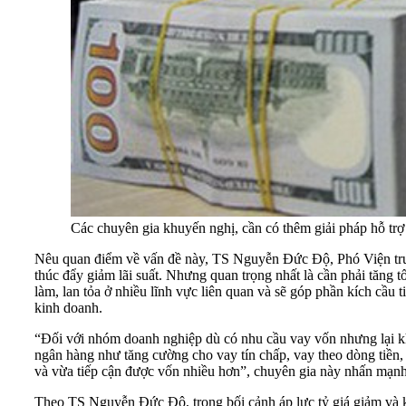
Các chuyên gia khuyến nghị, cần có thêm giải pháp hỗ trợ 
Nêu quan điểm về vấn đề này, TS Nguyễn Đức Độ, Phó Viện trưởng
thúc đẩy giảm lãi suất. Nhưng quan trọng nhất là cần phải tăng 
làm, lan tỏa ở nhiều lĩnh vực liên quan và sẽ góp phần kích cầ
kinh doanh.
“Đối với nhóm doanh nghiệp dù có nhu cầu vay vốn nhưng lại khôn
ngân hàng như tăng cường cho vay tín chấp, vay theo dòng tiền
và vừa tiếp cận được vốn nhiều hơn”, chuyên gia này nhấn mạnh
Theo TS Nguyễn Đức Độ, trong bối cảnh áp lực tỷ giá giảm và khả