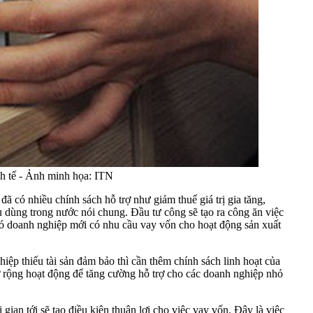
inh tế - Ảnh minh họa: ITN
 có nhiều chính sách hỗ trợ như giảm thuế giá trị gia tăng,
êu dùng trong nước nói chung. Đầu tư công sẽ tạo ra công ăn việc
 đó doanh nghiệp mới có nhu cầu vay vốn cho hoạt động sản xuất
ệp thiếu tài sản đảm bảo thì cần thêm chính sách linh hoạt của
 rộng hoạt động để tăng cường hỗ trợ cho các doanh nghiệp nhỏ
an tới sẽ tạo điều kiện thuận lợi cho việc vay vốn. Đây là việc