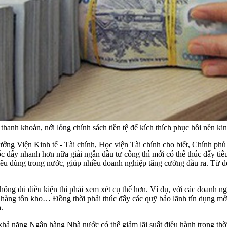
thanh khoản, nới lỏng chính sách tiền tệ để kích thích phục hồi nền k
 Viện Kinh tế - Tài chính, Học viện Tài chính cho biết, Chính phủ đã
tốc đẩy nhanh hơn nữa giải ngân đầu tư công thì mới có thể thúc đẩy ti
u tiêu dùng trong nước, giúp nhiều doanh nghiệp tăng cường đầu ra. Từ
g đủ điều kiện thì phải xem xét cụ thể hơn. Ví dụ, với các doanh nghi
, hàng tồn kho… Đồng thời phải thúc đẩy các quỹ bảo lãnh tín dụng mở
.
 năng Ngân hàng Nhà nước có thể giảm lãi suất điều hành trong thời gi