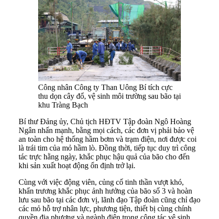
Công nhân Công ty Than Uông Bí tích cực
thu dọn cây đổ, vệ sinh môi trường sau bão tại
khu Tràng Bạch
Bí thư Đảng ủy, Chủ tịch HĐTV Tập đoàn Ngô Hoàng
Ngân nhấn mạnh, bằng mọi cách, các đơn vị phải bảo vệ
an toàn cho hệ thống hầm bơm và trạm điện, nơi được coi
là trái tim của mỏ hầm lò. Đồng thời, tiếp tục duy trì công
tác trực hằng ngày, khắc phục hậu quả của bão cho đến
khi sản xuất hoạt động ổn định trở lại.
Cùng với việc động viên, củng cố tinh thần vượt khó,
khẩn trương khắc phục ảnh hưởng của bão số 3 và hoàn
lưu sau bão tại các đơn vị, lãnh đạo Tập đoàn cũng chỉ đạo
các mỏ hỗ trợ nhân lực, phương tiện, thiết bị cùng chính
quyền địa phương và ngành điện trong công tác vệ sinh