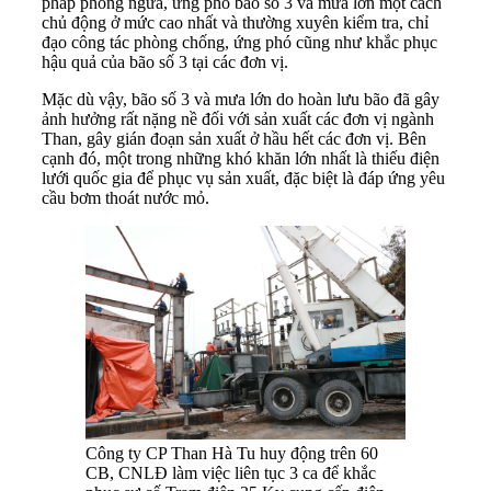
pháp phòng ngừa, ứng phó bão số 3 và mưa lớn một cách
chủ động ở mức cao nhất và thường xuyên kiểm tra, chỉ
đạo công tác phòng chống, ứng phó cũng như khắc phục
hậu quả của bão số 3 tại các đơn vị.
Mặc dù vậy, bão số 3 và mưa lớn do hoàn lưu bão đã gây
ảnh hưởng rất nặng nề đối với sản xuất các đơn vị ngành
Than, gây gián đoạn sản xuất ở hầu hết các đơn vị. Bên
cạnh đó, một trong những khó khăn lớn nhất là thiếu điện
lưới quốc gia để phục vụ sản xuất, đặc biệt là đáp ứng yêu
cầu bơm thoát nước mỏ.
Công ty CP Than Hà Tu huy động trên 60
CB, CNLĐ làm việc liên tục 3 ca để khắc