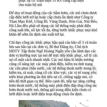
phục sự cố Trạm điện 35 Kv cung cấp điện
cho toàn bộ mỏ
Để duy trì hoạt động của các hầm bơm, các mỏ chưa được
cấp điện lưới trở lại hoặc cấp chưa ổn định như Công ty
Than Mạo Khê, Uông Bí, Vàng Danh, Hòn Gai, Núi Béo,
Hà Lầm đều phải sử dụng các hệ thống máy phát điện
công suất lớn, nỗ lực tối đa, từng bước khắc phục mọi khó
khăn để sớm ổn định sản xuất trở lại.
Chỉ đạo công tác khắc phục hậu quả của bão số 3 và hoàn
lưu sau bão tại các đơn vị, Bí thư Đảng ủy, Chủ tịch
HĐTV Tập đoàn Ngô Hoàng Ngân yêu cầu lãnh đạo các
đơn vị thường trực tại mỏ để trực tiếp khắc phục, xử lý các
sự cố một cách nhanh nhất. Các mỏ hầm lò khẩn trương
củng cố năng lực các máy phát điện, kiểm tra tình trạng
các cửa phai chắn nước, các hệ thống thoát nước trong lò;
kiểm tra, rà soát, củng cố các khu vực, các vị trí xung yếu;
triển khai phương án thủ tiêu sự cố, chống ngập mỏ, có
tiến độ thời gian cụ thể. Bên cạnh đó, tiếp tục tăng cường
bơm thoát nước, hệ thống máy phát điện đáp ứng công tác
bơm thoát nước mỏ, thông gió trong điều kiện chưa có
lưới điện hoặc lưới điện hoạt động chưa ổn định.