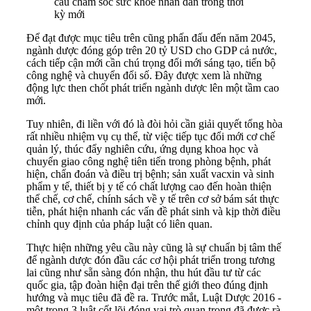
cầu chăm sóc sức khoẻ nhân dân trong thời
kỳ mới
Để đạt được mục tiêu trên cũng phấn đấu đến năm 2045,
ngành dược đóng góp trên 20 tỷ USD cho GDP cả nước,
cách tiếp cận mới cần chú trọng đổi mới sáng tạo, tiến bộ
công nghệ và chuyển đổi số. Đây được xem là những
động lực then chốt phát triển ngành dược lên một tầm cao
mới.
Tuy nhiên, đi liền với đó là đòi hỏi cần giải quyết tổng hòa
rất nhiều nhiệm vụ cụ thể, từ việc tiếp tục đổi mới cơ chế
quản lý, thúc đẩy nghiên cứu, ứng dụng khoa học và
chuyển giao công nghệ tiên tiến trong phòng bệnh, phát
hiện, chẩn đoán và điều trị bệnh; sản xuất vacxin và sinh
phẩm y tế, thiết bị y tế có chất lượng cao đến hoàn thiện
thể chế, cơ chế, chính sách về y tế trên cơ sở bám sát thực
tiễn, phát hiện nhanh các vấn đề phát sinh và kịp thời điều
chỉnh quy định của pháp luật có liên quan.
Thực hiện những yêu cầu này cũng là sự chuẩn bị tâm thế
để ngành dược đón đầu các cơ hội phát triển trong tương
lai cũng như sẵn sàng đón nhận, thu hút đầu tư từ các
quốc gia, tập đoàn hiện đại trên thế giới theo đúng định
hướng và mục tiêu đã đề ra. Trước mắt, Luật Dược 2016 -
một trong 3 luật cốt lõi đóng vai trò quan trọng đã được rà