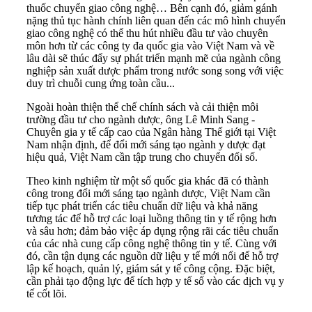
thuốc chuyển giao công nghệ… Bên cạnh đó, giảm gánh
nặng thủ tục hành chính liên quan đến các mô hình chuyển
giao công nghệ có thể thu hút nhiều đầu tư vào chuyên
môn hơn từ các công ty đa quốc gia vào Việt Nam và về
lâu dài sẽ thúc đẩy sự phát triển mạnh mẽ của ngành công
nghiệp sản xuất dược phẩm trong nước song song với việc
duy trì chuỗi cung ứng toàn cầu...
Ngoài hoàn thiện thể chế chính sách và cải thiện môi
trường đầu tư cho ngành dược, ông Lê Minh Sang -
Chuyên gia y tế cấp cao của Ngân hàng Thế giới tại Việt
Nam nhận định, để đổi mới sáng tạo ngành y dược đạt
hiệu quả, Việt Nam cần tập trung cho chuyển đổi số.
Theo kinh nghiệm từ một số quốc gia khác đã có thành
công trong đổi mới sáng tạo ngành dược, Việt Nam cần
tiếp tục phát triển các tiêu chuẩn dữ liệu và khả năng
tương tác để hỗ trợ các loại luồng thông tin y tế rộng hơn
và sâu hơn; đảm bảo việc áp dụng rộng rãi các tiêu chuẩn
của các nhà cung cấp công nghệ thông tin y tế. Cùng với
đó, cần tận dụng các nguồn dữ liệu y tế mới nổi để hỗ trợ
lập kế hoạch, quản lý, giám sát y tế công cộng. Đặc biệt,
cần phải tạo động lực để tích hợp y tế số vào các dịch vụ y
tế cốt lõi.