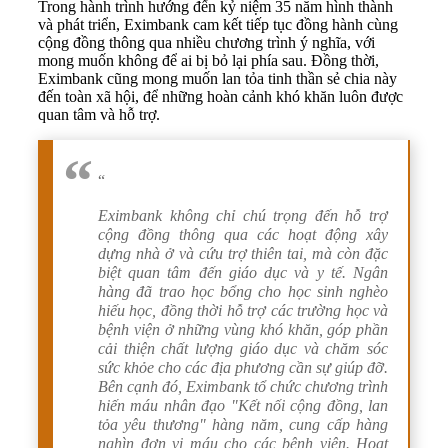
Trong hành trình hướng đến kỷ niệm 35 năm hình thành
và phát triển, Eximbank cam kết tiếp tục đồng hành cùng
cộng đồng thông qua nhiều chương trình ý nghĩa, với
mong muốn không để ai bị bỏ lại phía sau. Đồng thời,
Eximbank cũng mong muốn lan tỏa tinh thần sẻ chia này
đến toàn xã hội, để những hoàn cảnh khó khăn luôn được
quan tâm và hỗ trợ.
“
Ex
imbank không chỉ chú trọng đến hỗ trợ
cộng đồng thông qua các hoạt động xây
dựng nhà ở và cứu trợ thiên tai, mà còn đặc
biệt quan tâm đến giáo dục và y tế. Ngân
hàng đã trao học bổng cho học sinh nghèo
hiếu học, đồng thời hỗ trợ các trường học và
bệnh viện ở những vùng khó khăn, góp phần
cải thiện chất lượng giáo dục và chăm sóc
sức khỏe cho các địa phương cần sự giúp đỡ.
Bên cạnh đó, Eximbank tổ chức chương trình
hiến máu nhân đạo "Kết nối cộng đồng, lan
tỏa yêu thương" hàng năm, cung cấp hàng
nghìn đơn vị máu cho các bệnh viện. Hoạt