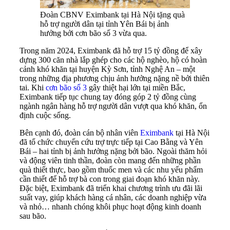
Đoàn CBNV Eximbank tại Hà Nội tặng quà
hỗ trợ người dân tại tỉnh Yên Bái bị ảnh
hưởng bởi cơn bão số 3 vừa qua.
Trong năm 2024, Eximbank đã hỗ trợ 15 tỷ đồng để xây
dựng 300 căn nhà lắp ghép cho các hộ nghèo, hộ có hoàn
cảnh khó khăn tại huyện Kỳ Sơn, tỉnh Nghệ An – một
trong những địa phương chịu ảnh hưởng nặng nề bởi thiên
tai. Khi
cơn bão số 3
gây thiệt hại lớn tại miền Bắc,
Eximbank tiếp tục chung tay đóng góp 2 tỷ đồng cùng
ngành ngân hàng hỗ trợ người dân vượt qua khó khăn, ổn
định cuộc sống.
Bên cạnh đó, đoàn cán bộ nhân viên
Eximbank
tại Hà Nội
đã tổ chức chuyến cứu trợ trực tiếp tại Cao Bằng và Yên
Bái – hai tỉnh bị ảnh hưởng nặng bởi bão. Ngoài thăm hỏi
và động viên tinh thần, đoàn còn mang đến những phần
quà thiết thực, bao gồm thuốc men và các nhu yếu phẩm
cần thiết để hỗ trợ bà con trong giai đoạn khó khăn này.
Đặc biệt, Eximbank đã triển khai chương trình ưu đãi lãi
suất vay, giúp khách hàng cá nhân, các doanh nghiệp vừa
và nhỏ… nhanh chóng khôi phục hoạt động kinh doanh
sau bão.