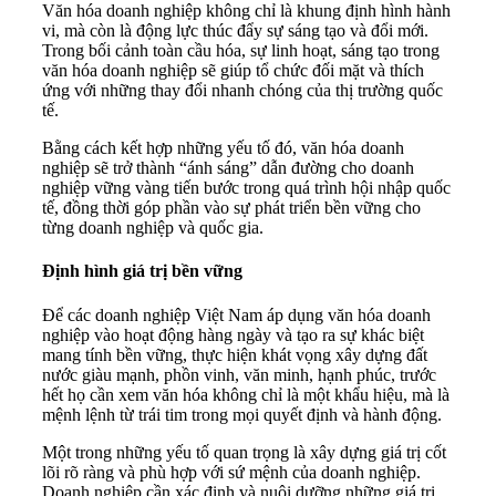
Văn hóa doanh nghiệp không chỉ là khung định hình hành
vi, mà còn là động lực thúc đẩy sự sáng tạo và đổi mới.
Trong bối cảnh toàn cầu hóa, sự linh hoạt, sáng tạo trong
văn hóa doanh nghiệp sẽ giúp tổ chức đối mặt và thích
ứng với những thay đổi nhanh chóng của thị trường quốc
tế.
Bằng cách kết hợp những yếu tố đó, văn hóa doanh
nghiệp sẽ trở thành “ánh sáng” dẫn đường cho doanh
nghiệp vững vàng tiến bước trong quá trình hội nhập quốc
tế, đồng thời góp phần vào sự phát triển bền vững cho
từng doanh nghiệp và quốc gia.
Định hình giá trị bền vững
Để các doanh nghiệp Việt Nam áp dụng văn hóa doanh
nghiệp vào hoạt động hàng ngày và tạo ra sự khác biệt
mang tính bền vững, thực hiện khát vọng xây dựng đất
nước giàu mạnh, phồn vinh, văn minh, hạnh phúc, trước
hết họ cần xem văn hóa không chỉ là một khẩu hiệu, mà là
mệnh lệnh từ trái tim trong mọi quyết định và hành động.
Một trong những yếu tố quan trọng là xây dựng giá trị cốt
lõi rõ ràng và phù hợp với sứ mệnh của doanh nghiệp.
Doanh nghiệp cần xác định và nuôi dưỡng những giá trị