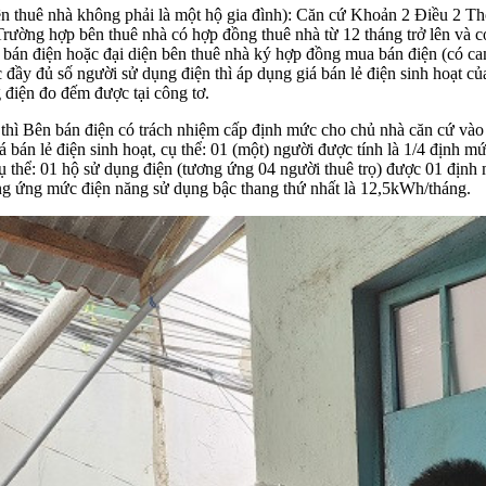
bên thuê nhà không phải là một hộ gia đình): Căn cứ Khoản 2 Điều 2 
rường hợp bên thuê nhà có hợp đồng thuê nhà từ 12 tháng trở lên và có
a bán điện hoặc đại diện bên thuê nhà ký hợp đồng mua bán điện (có ca
 đầy đủ số người sử dụng điện thì áp dụng giá bán lẻ điện sinh hoạt 
điện đo đếm được tại công tơ.
hì Bên bán điện có trách nhiệm cấp định mức cho chủ nhà căn cứ vào t
 bán lẻ điện sinh hoạt, cụ thể: 01 (một) người được tính là 1/4 định m
cụ thể: 01 hộ sử dụng điện (tương ứng 04 người thuê trọ) được 01 định
ng ứng mức điện năng sử dụng bậc thang thứ nhất là 12,5kWh/tháng.