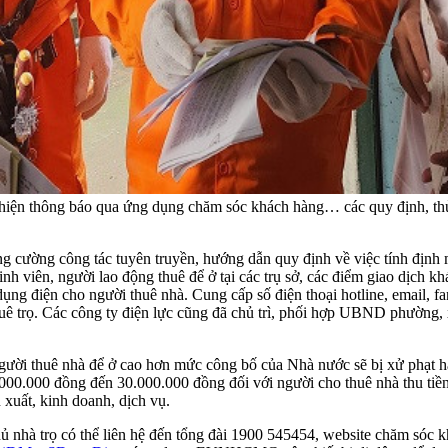
c hiện thông báo qua ứng dụng chăm sóc khách hàng… các quy định, th
 cường công tác tuyên truyền, hướng dẫn quy định về việc tính định m
inh viên, người lao động thuê để ở tại các trụ sở, các điểm giao dịch
ụng điện cho người thuê nhà. Cung cấp số điện thoại hotline, email, 
uê trọ. Các công ty điện lực cũng đã chủ trì, phối hợp UBND phường, xã,
 người thuê nhà để ở cao hơn mức công bố của Nhà nước sẽ bị xử phạt h
00.000 đồng đến 30.000.000 đồng đối với người cho thuê nhà thu tiền
 xuất, kinh doanh, dịch vụ.
ủ nhà trọ có thể liên hệ đến tổng đài 1900 545454, website chăm sóc 