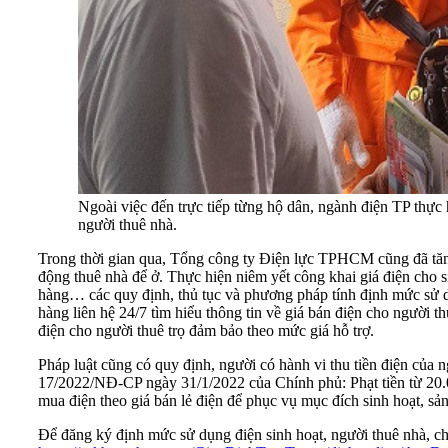
Ngoài việc đến trực tiếp từng hộ dân, ngành điện TP thự
người thuê nhà.
Trong thời gian qua, Tổng công ty Điện lực TPHCM cũng đã tăng
động thuê nhà để ở. Thực hiện niêm yết công khai giá điện cho s
hàng… các quy định, thủ tục và phương pháp tính định mức sử d
hàng liên hệ 24/7 tìm hiểu thông tin về giá bán điện cho người th
điện cho người thuê trọ đảm bảo theo mức giá hỗ trợ.
Pháp luật cũng có quy định, người có hành vi thu tiền điện của
17/2022/NĐ-CP ngày 31/1/2022 của Chính phủ: Phạt tiền từ 20.0
mua điện theo giá bán lẻ điện để phục vụ mục đích sinh hoạt, sản
Để đăng ký định mức sử dụng điện sinh hoạt, người thuê nhà, ch